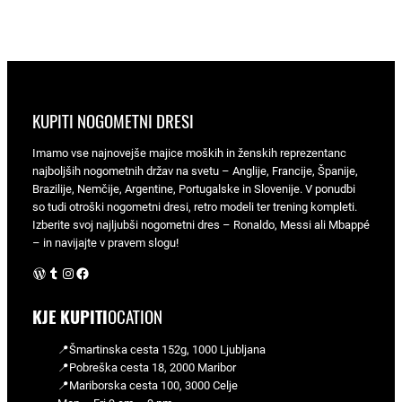
KUPITI NOGOMETNI DRESI
Imamo vse najnovejše majice moških in ženskih reprezentanc
najboljših nogometnih držav na svetu – Anglije, Francije, Španije,
Brazilije, Nemčije, Argentine, Portugalske in Slovenije. V ponudbi
so tudi otroški nogometni dresi, retro modeli ter trening kompleti.
Izberite svoj najljubši nogometni dres – Ronaldo, Messi ali Mbappé
– in navijajte v pravem slogu!
WordPress
Tumblr
Instagram
Facebook
KJE KUPITI
OCATION
📍Šmartinska cesta 152g, 1000 Ljubljana
📍Pobreška cesta 18, 2000 Maribor
📍Mariborska cesta 100, 3000 Celje