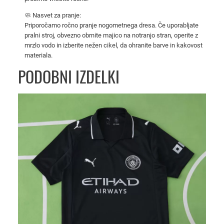
o
🧼 Nasvet za pranje:
m
Priporočamo ročno pranje nogometnega dresa. Če uporabljate
e
pralni stroj, obvezno obrnite majico na notranjo stran, operite z
t
mrzlo vodo in izberite nežen cikel, da ohranite barve in kakovost
materiala.
n
i
PODOBNI IZDELKI
d
r
e
s
k
o
l
i
č
i
n
a