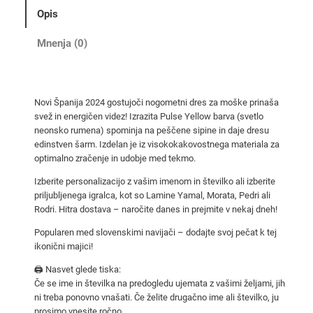
i
Opis
j
a
Mnenja (0)
2
0
2
Novi Španija 2024 gostujoči nogometni dres za moške prinaša
4
svež in energičen videz! Izrazita Pulse Yellow barva (svetlo
g
neonsko rumena) spominja na peščene sipine in daje dresu
o
edinstven šarm. Izdelan je iz visokokakovostnega materiala za
s
optimalno zračenje in udobje med tekmo.
t
Izberite personalizacijo z vašim imenom in številko ali izberite
u
priljubljenega igralca, kot so Lamine Yamal, Morata, Pedri ali
j
Rodri. Hitra dostava – naročite danes in prejmite v nekaj dneh!
o
Popularen med slovenskimi navijači – dodajte svoj pečat k tej
č
ikonični majici!
i
🖨️ Nasvet glede tiska:
n
Če se ime in številka na predogledu ujemata z vašimi željami, jih
o
ni treba ponovno vnašati. Če želite drugačno ime ali številko, ju
g
prosimo vnesite ročno.