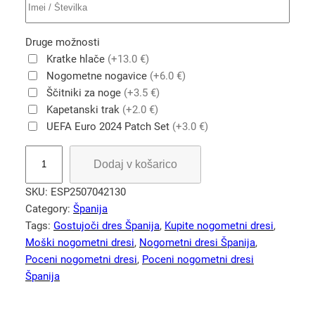
Druge možnosti
Kratke hlače
(+13.0 €)
Nogometne nogavice
(+6.0 €)
Ščitniki za noge
(+3.5 €)
Kapetanski trak
(+2.0 €)
UEFA Euro 2024 Patch Set
(+3.0 €)
K
Dodaj v košarico
u
p
SKU:
ESP2507042130
i
Category:
Španija
t
Tags:
Gostujoči dres Španija
, 
Kupite nogometni dresi
, 
e
Moški nogometni dresi
, 
Nogometni dresi Španija
, 
Š
Poceni nogometni dresi
, 
Poceni nogometni dresi
p
Španija
a
n