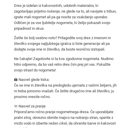
t
Dres je izdelan iz kakovostnih, udobnih materialov, ki
e
zagotavljajo prijetno nošenje, ne glede na to, ali navijate s tribun,
r
igrate mali nogomet ali pa ga nosite za vsakdanjo uporabo.
Odličen je za vse ljubitelje nogometa, ki želijo pokazati svojo
C
pripadnost in okus.
i
t
Želite še bolj osebno noto? Prilagodite svoj dres z imenom in
številko svojega najljubšega igralca iz tiste generacije ali pa
y
dodajte svoje ime in številko, da boste resnično izstopali.
2
0
Ne čakajte! Zagotovite si ta kos zgodovine nogometa. Nudimo
hitro odpremo, da bo vaš retro dres čim prej pri vas. Pokažite
1
svojo strast do nogometa!
2
/
🖨️ Nasvet glede tiska:
Če se ime in številka na predogledu ujemata z vašimi željami, jih
1
ni treba ponovno vnašati. Če želite drugačno ime ali številko, ju
3
prosimo vnesite ročno.
–
🧼 Nasvet za pranje:
g
Priporočamo ročno pranje nogometnega dresa. Če uporabljate
o
pralni stroj, obvezno obrnite majico na notranjo stran, operite z
s
mrzlo vodo in izberite nežen cikel, da ohranite barve in kakovost
t