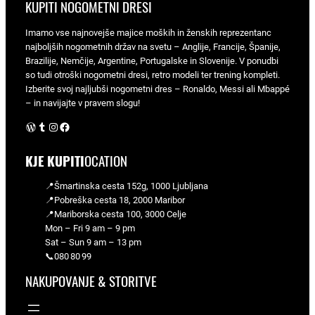
KUPITI NOGOMETNI DRESI
Imamo vse najnovejše majice moških in ženskih reprezentanc
najboljših nogometnih držav na svetu – Anglije, Francije, Španije,
Brazilije, Nemčije, Argentine, Portugalske in Slovenije. V ponudbi
so tudi otroški nogometni dresi, retro modeli ter trening kompleti.
Izberite svoj najljubši nogometni dres – Ronaldo, Messi ali Mbappé
– in navijajte v pravem slogu!
WordPress
Tumblr
Instagram
Facebook
KJE KUPITI
OCATION
📍Šmartinska cesta 152g, 1000 Ljubljana
📍Pobreška cesta 18, 2000 Maribor
📍Mariborska cesta 100, 3000 Celje
Mon – Fri 9 am – 9 pm
Sat – Sun 9 am – 13 pm
📞080 80 99
NAKUPOVANJE & STORITVE