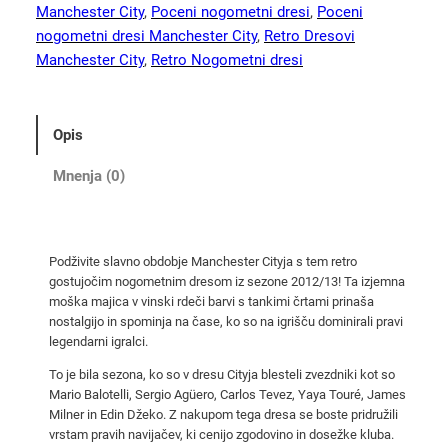
o
Manchester City
, 
Poceni nogometni dresi
, 
Poceni
g
nogometni dresi Manchester City
, 
Retro Dresovi
o
Manchester City
, 
Retro Nogometni dresi
m
e
t
Opis
n
i
Mnenja (0)
d
r
e
Podživite slavno obdobje Manchester Cityja s tem retro
s
gostujočim nogometnim dresom iz sezone 2012/13! Ta izjemna
M
moška majica v vinski rdeči barvi s tankimi črtami prinaša
a
nostalgijo in spominja na čase, ko so na igrišču dominirali pravi
n
legendarni igralci.
c
To je bila sezona, ko so v dresu Cityja blesteli zvezdniki kot so
h
Mario Balotelli, Sergio Agüero, Carlos Tevez, Yaya Touré, James
e
Milner in Edin Džeko. Z nakupom tega dresa se boste pridružili
vrstam pravih navijačev, ki cenijo zgodovino in dosežke kluba.
s