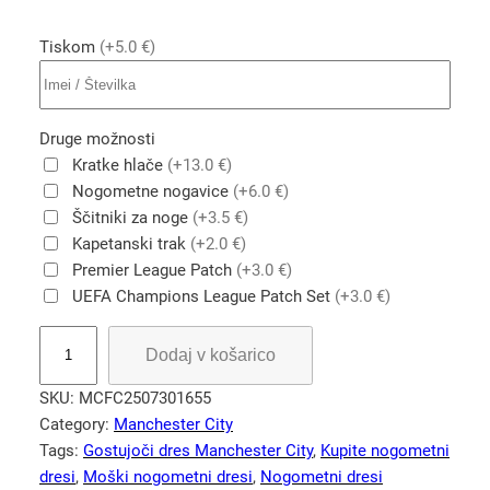
Tiskom
(+5.0 €)
Druge možnosti
Kratke hlače
(+13.0 €)
Nogometne nogavice
(+6.0 €)
Ščitniki za noge
(+3.5 €)
Kapetanski trak
(+2.0 €)
Premier League Patch
(+3.0 €)
UEFA Champions League Patch Set
(+3.0 €)
R
Dodaj v košarico
e
t
SKU:
MCFC2507301655
r
Category:
Manchester City
o
Tags:
Gostujoči dres Manchester City
, 
Kupite nogometni
n
dresi
, 
Moški nogometni dresi
, 
Nogometni dresi