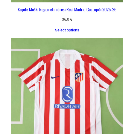
l
i
Kupite Moški Nogometni dresi Real Madrid Gostujoči 2025-26
č
36.0
€
i
n
Select options
a