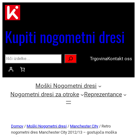
Kupiti nogometni dresi
Search
Trgovina
Kontakt oss
Moški Nogometni dresi
Nogometni dresi za otroke
Reprezentance
Domov
/
Moški Nogometni dresi
/
Manchester City
/ Retro
nogometni dres Manchester City 2012/13 – gostujoča moška