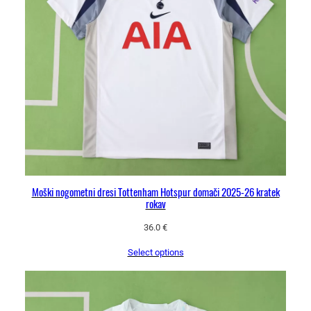
Moški nogometni dresi Tottenham Hotspur domači 2025-26 kratek
rokav
36.0
€
Select options