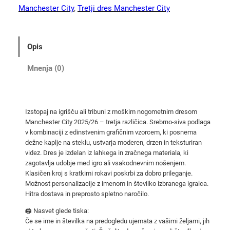
t
Manchester City
, 
Tretji dres Manchester City
e
r
C
Opis
i
t
Mnenja (0)
y
n
o
Izstopaj na igrišču ali tribuni z moškim nogometnim dresom
g
Manchester City 2025/26 – tretja različica. Srebrno-siva podlaga
o
v kombinaciji z edinstvenim grafičnim vzorcem, ki posnema
m
dežne kaplje na steklu, ustvarja moderen, drzen in teksturiran
e
videz. Dres je izdelan iz lahkega in zračnega materiala, ki
zagotavlja udobje med igro ali vsakodnevnim nošenjem.
t
Klasičen kroj s kratkimi rokavi poskrbi za dobro prileganje.
n
Možnost personalizacije z imenom in številko izbranega igralca.
i
Hitra dostava in preprosto spletno naročilo.
d
🖨️ Nasvet glede tiska:
r
Če se ime in številka na predogledu ujemata z vašimi željami, jih
e