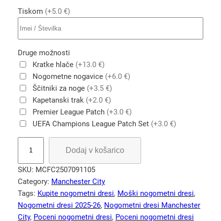
Tiskom
(+5.0 €)
Druge možnosti
Kratke hlače
(+13.0 €)
Nogometne nogavice
(+6.0 €)
Ščitniki za noge
(+3.5 €)
Kapetanski trak
(+2.0 €)
Premier League Patch
(+3.0 €)
UEFA Champions League Patch Set
(+3.0 €)
M
Dodaj v košarico
a
n
SKU:
MCFC2507091105
c
Category:
Manchester City
h
Tags:
Kupite nogometni dresi
, 
Moški nogometni dresi
, 
e
Nogometni dresi 2025-26
, 
Nogometni dresi Manchester
s
City
, 
Poceni nogometni dresi
, 
Poceni nogometni dresi