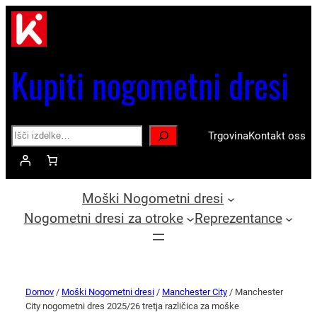
Kupiti nogometni dresi
Search
Trgovina
Kontakt oss
Moški Nogometni dresi
Nogometni dresi za otroke
Reprezentance
Domov
/
Moški Nogometni dresi
/
Manchester City
/ Manchester
City nogometni dres 2025/26 tretja različica za moške