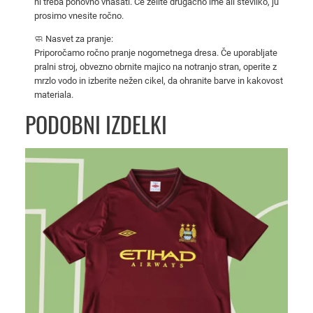
ni treba ponovno vnašati. Če želite drugačno ime ali številko, ju
s
prosimo vnesite ročno.
2
🧼 Nasvet za pranje:
0
Priporočamo ročno pranje nogometnega dresa. Če uporabljate
2
pralni stroj, obvezno obrnite majico na notranjo stran, operite z
5
mrzlo vodo in izberite nežen cikel, da ohranite barve in kakovost
/
materiala.
2
PODOBNI IZDELKI
6
t
r
e
t
j
a
r
a
z
l