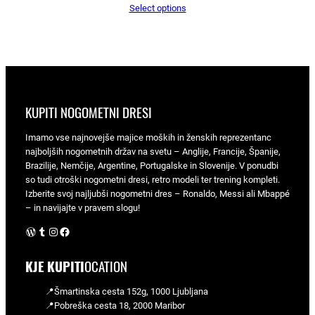
Select options
KUPITI NOGOMETNI DRESI
Imamo vse najnovejše majice moških in ženskih reprezentanc
najboljših nogometnih držav na svetu – Anglije, Francije, Španije,
Brazilije, Nemčije, Argentine, Portugalske in Slovenije. V ponudbi
so tudi otroški nogometni dresi, retro modeli ter trening kompleti.
Izberite svoj najljubši nogometni dres – Ronaldo, Messi ali Mbappé
– in navijajte v pravem slogu!
WordPress
Tumblr
Instagram
Facebook
KJE KUPITI
OCATION
📍Šmartinska cesta 152g, 1000 Ljubljana
📍Pobreška cesta 18, 2000 Maribor