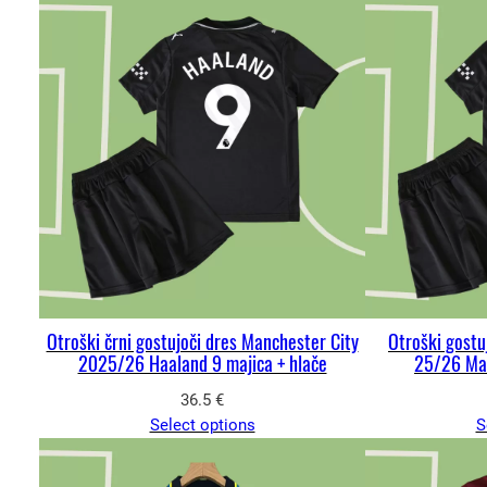
Otroški črni gostujoči dres Manchester City
Otroški gostu
2025/26 Haaland 9 majica + hlače
25/26 Ma
36.5
€
Select options
S