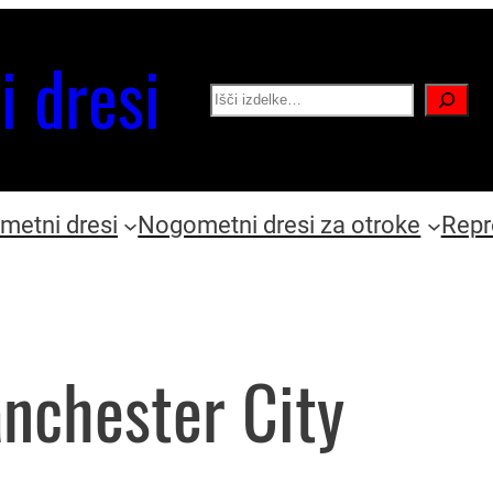
i dresi
Search
etni dresi
Nogometni dresi za otroke
Repr
nchester City