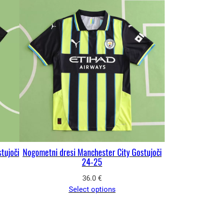
tujoči
Nogometni dresi Manchester City Gostujoči
24-25
36.0
€
Select options