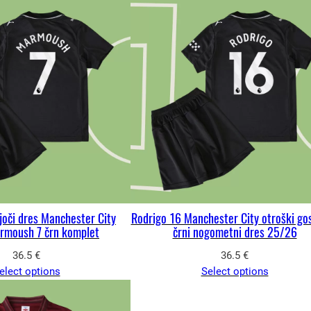
joči dres Manchester City
Rodrigo 16 Manchester City otroški gos
rmoush 7 črn komplet
črni nogometni dres 25/26
36.5
€
36.5
€
elect options
Select options