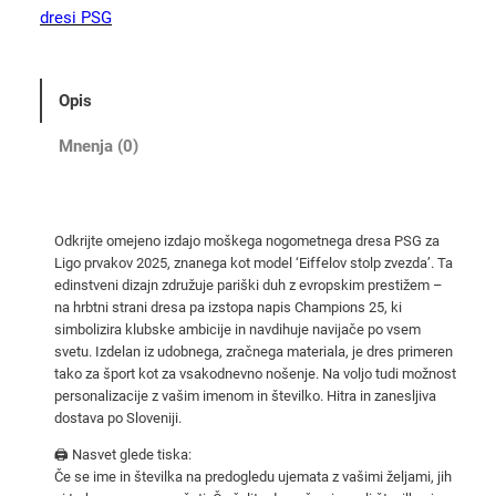
m
dresi PSG
o
š
k
Opis
i
d
Mnenja (0)
r
e
s
Odkrijte omejeno izdajo moškega nogometnega dresa PSG za
P
Ligo prvakov 2025, znanega kot model ‘Eiffelov stolp zvezda’. Ta
S
edinstveni dizajn združuje pariški duh z evropskim prestižem –
G
na hrbtni strani dresa pa izstopa napis Champions 25, ki
2
simbolizira klubske ambicije in navdihuje navijače po vsem
svetu. Izdelan iz udobnega, zračnega materiala, je dres primeren
0
tako za šport kot za vsakodnevno nošenje. Na voljo tudi možnost
2
personalizacije z vašim imenom in številko. Hitra in zanesljiva
5
dostava po Sloveniji.
z
🖨️ Nasvet glede tiska:
a
Če se ime in številka na predogledu ujemata z vašimi željami, jih
L