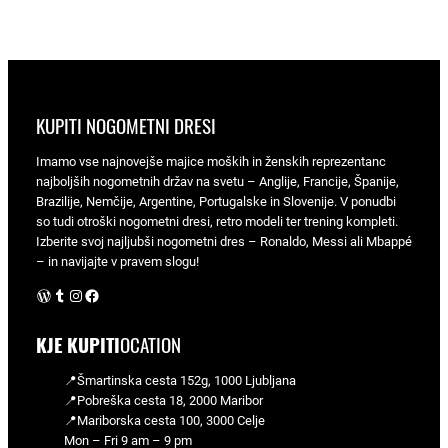
KUPITI NOGOMETNI DRESI
Imamo vse najnovejše majice moških in ženskih reprezentanc
najboljših nogometnih držav na svetu – Anglije, Francije, Španije,
Brazilije, Nemčije, Argentine, Portugalske in Slovenije. V ponudbi
so tudi otroški nogometni dresi, retro modeli ter trening kompleti.
Izberite svoj najljubši nogometni dres – Ronaldo, Messi ali Mbappé
– in navijajte v pravem slogu!
WordPress
Tumblr
Instagram
Facebook
KJE KUPITI
OCATION
📍Šmartinska cesta 152g, 1000 Ljubljana
📍Pobreška cesta 18, 2000 Maribor
📍Mariborska cesta 100, 3000 Celje
Mon – Fri 9 am – 9 pm