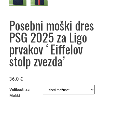
Posebni moški dres
PSG 2025 za Ligo
prvakov ‘Eiffelov
stolp zvezda’
36.0
€
Velikosti za
Moški