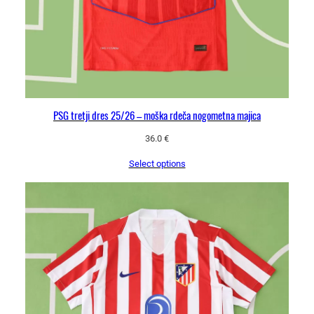
v
s
t
o
l
p
z
PSG tretji dres 25/26 – moška rdeča nogometna majica
v
e
36.0
€
z
Select options
d
a
'
k
o
l
i
č
i