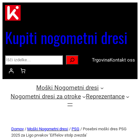
Kupiti nogometni dresi
Search
Trgovina
Kontakt oss
Moški Nogometni dresi
Nogometni dresi za otroke
Reprezentance
Domov
/
Moški Nogometni dresi
/
PSG
/ Posebni moški dres PSG
2025 za Ligo prvakov ‘Eiffelov stolp zvezda’