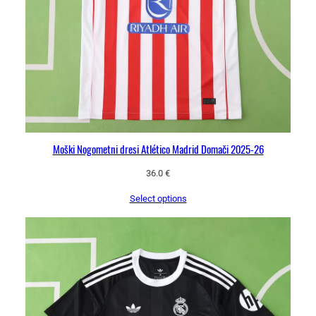
n
a
Moški Nogometni dresi Atlético Madrid Domači 2025-26
36.0
€
Select options