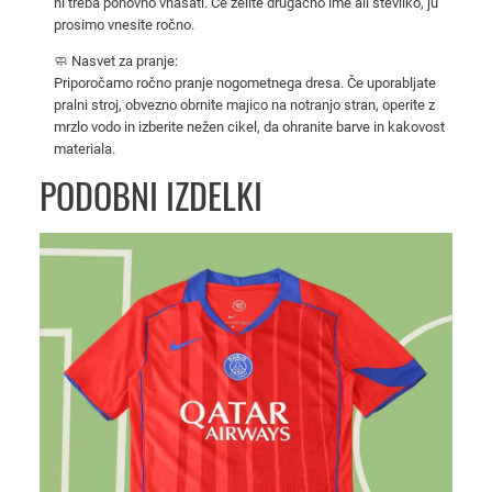
ni treba ponovno vnašati. Če želite drugačno ime ali številko, ju
i
prosimo vnesite ročno.
g
🧼 Nasvet za pranje:
o
Priporočamo ročno pranje nogometnega dresa. Če uporabljate
p
pralni stroj, obvezno obrnite majico na notranjo stran, operite z
r
mrzlo vodo in izberite nežen cikel, da ohranite barve in kakovost
v
materiala.
a
PODOBNI IZDELKI
k
o
v
'
E
i
f
f
e
l
o