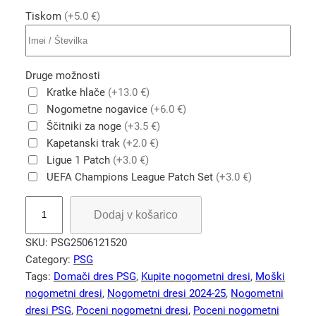
Tiskom
(+5.0 €)
Druge možnosti
Kratke hlače
(+13.0 €)
Nogometne nogavice
(+6.0 €)
Ščitniki za noge
(+3.5 €)
Kapetanski trak
(+2.0 €)
Ligue 1 Patch
(+3.0 €)
UEFA Champions League Patch Set
(+3.0 €)
P
Dodaj v košarico
o
s
SKU:
PSG2506121520
e
Category:
PSG
b
Tags:
Domači dres PSG
, 
Kupite nogometni dresi
, 
Moški
n
nogometni dresi
, 
Nogometni dresi 2024-25
, 
Nogometni
i
dresi PSG
, 
Poceni nogometni dresi
, 
Poceni nogometni