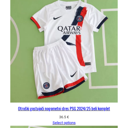
Otroški gostujoči nogometni dres PSG 2024/25 beli komplet
36.5
€
Select options