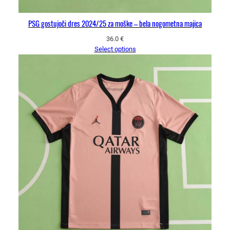
PSG gostujoči dres 2024/25 za moške – bela nogometna majica
36.0
€
Select options