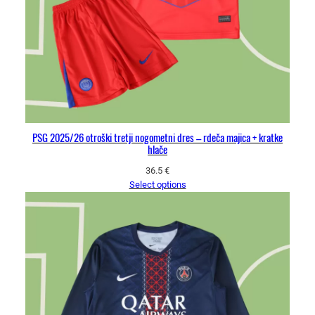
PSG 2025/26 otroški tretji nogometni dres – rdeča majica + kratke
hlače
36.5
€
Select options