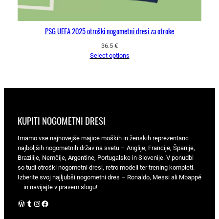
PSG UEFA 2025 otroški nogometni dresi za otroke
36.5
€
Select options
KUPITI NOGOMETNI DRESI
Imamo vse najnovejše majice moških in ženskih reprezentanc
najboljših nogometnih držav na svetu – Anglije, Francije, Španije,
Brazilije, Nemčije, Argentine, Portugalske in Slovenije. V ponudbi
so tudi otroški nogometni dresi, retro modeli ter trening kompleti.
Izberite svoj najljubši nogometni dres – Ronaldo, Messi ali Mbappé
– in navijajte v pravem slogu!
WordPress
Tumblr
Instagram
Facebook