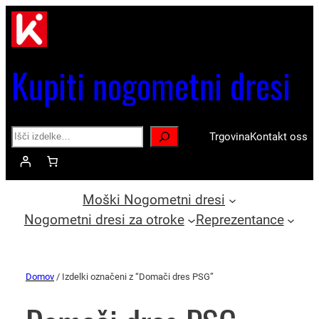
Kupiti nogometni dresi
Search
Trgovina
Kontakt oss
Moški Nogometni dresi
Nogometni dresi za otroke
Reprezentance
Domov
/ Izdelki označeni z “Domači dres PSG”