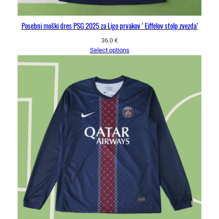
Posebni moški dres PSG 2025 za Ligo prvakov ‘Eiffelov stolp zvezda’
36.0
€
Select options