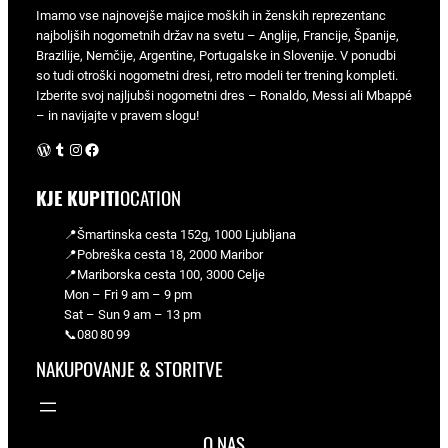
Imamo vse najnovejše majice moških in ženskih reprezentanc
najboljših nogometnih držav na svetu – Anglije, Francije, Španije,
Brazilije, Nemčije, Argentine, Portugalske in Slovenije. V ponudbi
so tudi otroški nogometni dresi, retro modeli ter trening kompleti.
Izberite svoj najljubši nogometni dres – Ronaldo, Messi ali Mbappé
– in navijajte v pravem slogu!
WordPress
Tumblr
Instagram
Facebook
KJE KUPITI
OCATION
📍Šmartinska cesta 152g, 1000 Ljubljana
📍Pobreška cesta 18, 2000 Maribor
📍Mariborska cesta 100, 3000 Celje
Mon – Fri 9 am – 9 pm
Sat – Sun 9 am – 13 pm
📞080 80 99
NAKUPOVANJE & STORITVE
O NAS