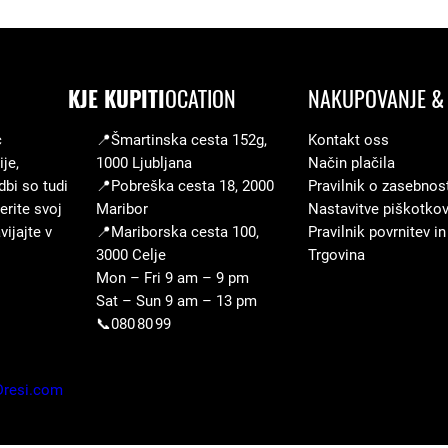
N
e
m
č
KJE KUPITI
OCATION
NAKUPOVANJE & 
i
c
📍Šmartinska cesta 152g,
Kontakt oss
j
je,
1000 Ljubljana
Način plačila
a
dbi so tudi
📍Pobreška cesta 18, 2000
Pravilnik o zasebnos
–
erite svoj
Maribor
Nastavitve piškotko
m
ijajte v
📍Mariborska cesta 100,
Pravilnik povrnitev in
3000 Celje
Trgovina
a
Mon – Fri 9 am – 9 pm
j
Sat – Sun 9 am – 13 pm
i
📞080 80 99
c
a
Dresi.com
+
k