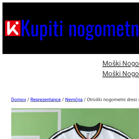
Kupiti nogometn
Moški Nogom
Moški Nogom
Domov
/
Reprezentance
/
Nemčija
/ Otroški nogometni dresi 