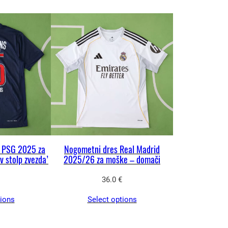
s PSG 2025 za
Nogometni dres Real Madrid
v stolp zvezda’
2025/26 za moške – domači
36.0
€
tions
Select options