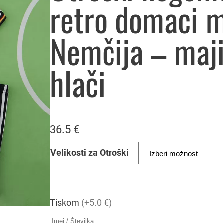
retro domaci 
Nemčija – maji
hlači
36.5
€
Velikosti za Otroški
Tiskom
(+5.0 €)