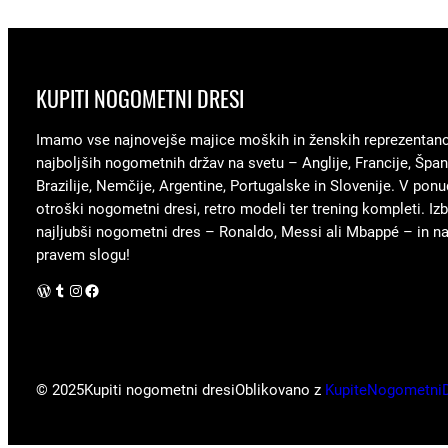
KUPITI NOGOMETNI DRESI
Imamo vse najnovejše majice moških in ženskih reprezentan
najboljših nogometnih držav na svetu – Anglije, Francije, Špani
Brazilije, Nemčije, Argentine, Portugalske in Slovenije. V ponu
otroški nogometni dresi, retro modeli ter trening kompleti. Izb
najljubši nogometni dres – Ronaldo, Messi ali Mbappé – in nav
pravem slogu!
WordPress
Tumblr
Instagram
Facebook
© 2025
Kupiti nogometni dresi
Oblikovano z
KupiteNogometni