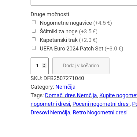
Druge možnosti
Nogometne nogavice
(+4.5 €)
Ščitniki za noge
(+3.5 €)
Kapetanski trak
(+2.0 €)
UEFA Euro 2024 Patch Set
(+3.0 €)
O
Dodaj v košarico
t
SKU:
DFB2507271040
r
Category:
Nemčija
o
Tags:
Domači dres Nemčija
, 
Kupite nogomet
š
nogometni dresi
, 
Poceni nogometni dresi
, 
P
k
Dresovi Nemčija
, 
Retro Nogometni dresi
i
n
o