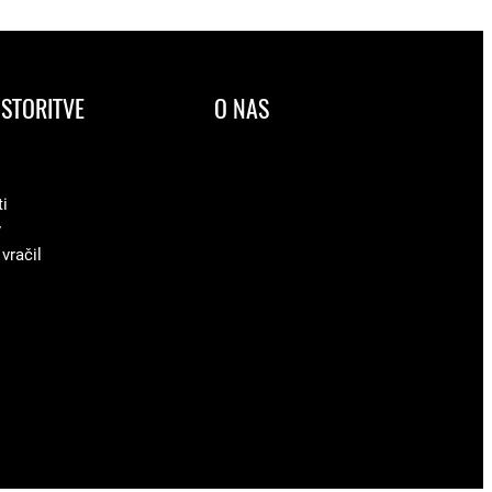
STORITVE
O NAS
ti
v
 vračil