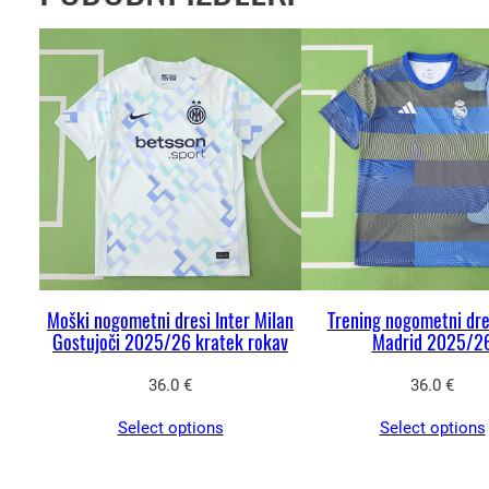
Moški nogometni dresi Inter Milan
Trening nogometni dre
Gostujoči 2025/26 kratek rokav
Madrid 2025/2
36.0
€
36.0
€
Select options
Select options