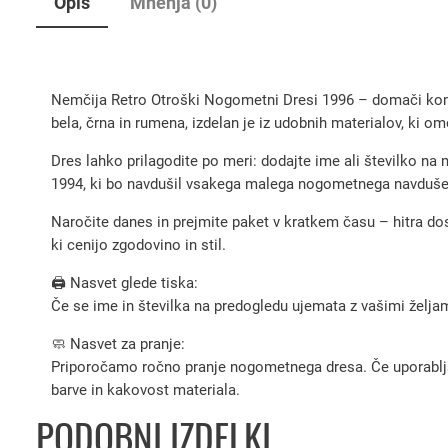
Opis
Mnenja (0)
Nemčija Retro Otroški Nogometni Dresi 1996 – domači kompl
bela, črna in rumena, izdelan je iz udobnih materialov, ki o
Dres lahko prilagodite po meri: dodajte ime ali številko na m
1994, ki bo navdušil vsakega malega nogometnega navduš
Naročite danes in prejmite paket v kratkem času – hitra dos
ki cenijo zgodovino in stil.
🖨️ Nasvet glede tiska:
Če se ime in številka na predogledu ujemata z vašimi željami
🧼 Nasvet za pranje:
Priporočamo ročno pranje nogometnega dresa. Če uporabljate 
barve in kakovost materiala.
PODOBNI IZDELKI