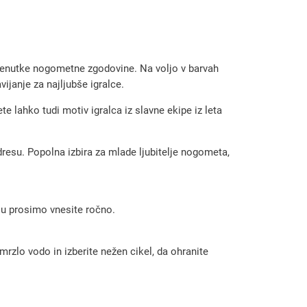
trenutke nogometne zgodovine. Na voljo v barvah
ijanje za najljubše igralce.
e lahko tudi motiv igralca iz slavne ekipe iz leta
dresu. Popolna izbira za mlade ljubitelje nogometa,
 ju prosimo vnesite ročno.
rzlo vodo in izberite nežen cikel, da ohranite