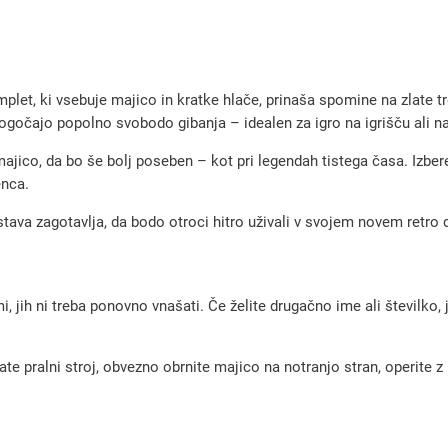
g
o
m
e
et, ki vsebuje majico in kratke hlače, prinaša spomine na zlate 
t
mogočajo popolno svobodo gibanja – idealen za igro na igrišču ali nav
n
ajico, da bo še bolj poseben – kot pri legendah tistega časa. Izberet
i
enca.
d
tava zagotavlja, da bodo otroci hitro uživali v svojem novem retro 
r
e
s
, jih ni treba ponovno vnašati. Če želite drugačno ime ali številko,
i
r
pralni stroj, obvezno obrnite majico na notranjo stran, operite z m
e
t
r