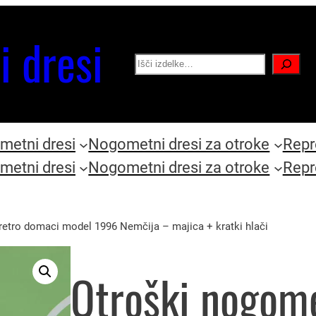
i dresi
Search
etni dresi
Nogometni dresi za otroke
Repr
etni dresi
Nogometni dresi za otroke
Repr
retro domaci model 1996 Nemčija – majica + kratki hlači
Otroški nogome