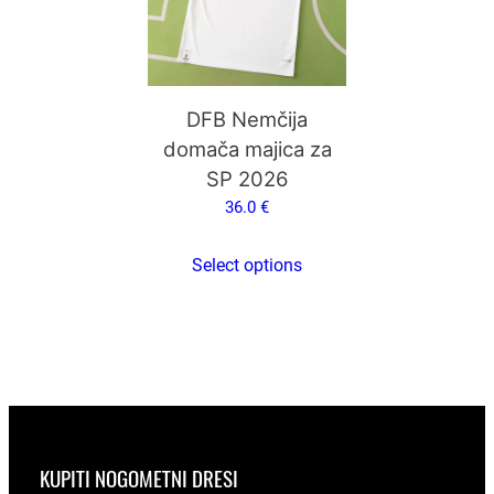
različic.
k
Možnosti
a
lahko
v
izberete
+
na
DFB Nemčija
K
strani
domača majica za
r
izdelka
SP 2026
a
36.0
€
t
k
Select options
e
h
l
a
č
e
k
o
KUPITI NOGOMETNI DRESI
l