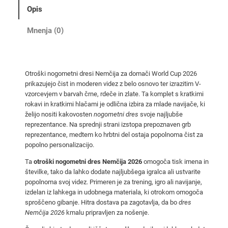
o
Opis
m
e
Mnenja (0)
t
n
i
Otroški nogometni dresi Nemčija za domači World Cup 2026
d
prikazujejo čist in moderen videz z belo osnovo ter izrazitim V-
r
vzorcevjem v barvah črne, rdeče in zlate. Ta komplet s kratkimi
e
rokavi in kratkimi hlačami je odlična izbira za mlade navijače, ki
s
želijo nositi kakovosten
nogometni dres
svoje najljubše
reprezentance. Na sprednji strani izstopa prepoznaven grb
i
reprezentance, medtem ko hrbtni del ostaja popolnoma čist za
N
popolno personalizacijo.
e
Ta
otroški nogometni dres Nemčija 2026
omogoča tisk imena in
m
številke, tako da lahko dodate najljubšega igralca ali ustvarite
č
popolnoma svoj videz. Primeren je za trening, igro ali navijanje,
i
izdelan iz lahkega in udobnega materiala, ki otrokom omogoča
j
sproščeno gibanje. Hitra dostava pa zagotavlja, da bo
dres
a
Nemčija 2026
kmalu pripravljen za nošenje.
d