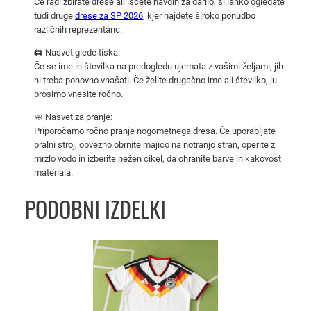
Če radi zbirate drese ali iščete navdih za darilo, si lahko ogledate
o
tudi druge
drese za SP 2026
, kjer najdete široko ponudbo
m
različnih reprezentanc.
a
🖨️ Nasvet glede tiska:
č
Če se ime in številka na predogledu ujemata z vašimi željami, jih
i
ni treba ponovno vnašati. Če želite drugačno ime ali številko, ju
S
prosimo vnesite ročno.
P
🧼 Nasvet za pranje:
2
Priporočamo ročno pranje nogometnega dresa. Če uporabljate
0
pralni stroj, obvezno obrnite majico na notranjo stran, operite z
mrzlo vodo in izberite nežen cikel, da ohranite barve in kakovost
2
materiala.
6
K
PODOBNI IZDELKI
r
a
t
Ta
e
izdelek
k
ima
R
več
o