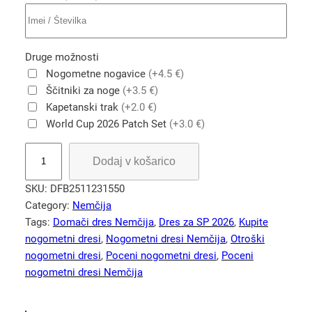
Druge možnosti
Nogometne nogavice
(+4.5 €)
Ščitniki za noge
(+3.5 €)
Kapetanski trak
(+2.0 €)
World Cup 2026 Patch Set
(+3.0 €)
O
Dodaj v košarico
t
r
SKU:
DFB2511231550
o
Category:
Nemčija
š
Tags:
Domači dres Nemčija
, 
Dres za SP 2026
, 
Kupite
k
nogometni dresi
, 
Nogometni dresi Nemčija
, 
Otroški
i
nogometni dresi
, 
Poceni nogometni dresi
, 
Poceni
N
nogometni dresi Nemčija
o
g