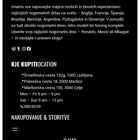
i
Imamo vse najnovejše majice moških in ženskih reprezentanc
č
najboljših nogometnih držav na svetu – Anglije, Francije, Španije,
i
Brazilije, Nemčije, Argentine, Portugalske in Slovenije. V ponudbi
n
so tudi otroški nogometni dresi, retro modeli ter trening kompleti.
Izberite svoj najljubši nogometni dres – Ronaldo, Messi ali Mbappé
a
– in navijajte v pravem slogu!
WordPress
Tumblr
Instagram
Facebook
KJE KUPITI
OCATION
📍Šmartinska cesta 152g, 1000 Ljubljana
📍Pobreška cesta 18, 2000 Maribor
📍Mariborska cesta 100, 3000 Celje
Mon – Fri 9 am – 9 pm
Sat – Sun 9 am – 13 pm
📞080 80 99
NAKUPOVANJE & STORITVE