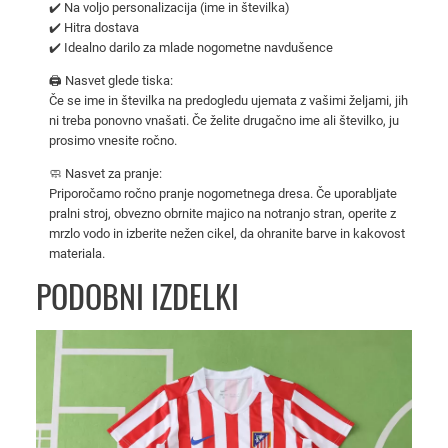
✔️ Na voljo personalizacija (ime in številka)
9
✔️ Hitra dostava
6
✔️ Idealno darilo za mlade nogometne navdušence
–
🖨️ Nasvet glede tiska:
o
Če se ime in številka na predogledu ujemata z vašimi željami, jih
t
ni treba ponovno vnašati. Če želite drugačno ime ali številko, ju
r
prosimo vnesite ročno.
o
🧼 Nasvet za pranje:
š
Priporočamo ročno pranje nogometnega dresa. Če uporabljate
k
pralni stroj, obvezno obrnite majico na notranjo stran, operite z
i
mrzlo vodo in izberite nežen cikel, da ohranite barve in kakovost
materiala.
g
o
PODOBNI IZDELKI
s
t
u
j
o
č