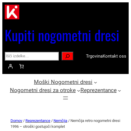
Kupiti nogometni dresi
Search
Trgovina
Kontakt oss
Moški Nogometni dresi
Nogometni dresi za otroke
Reprezentance
Domov
/
Reprezentance
/
Nemčija
/ Nemčija retro nogometni dresi
1996 – otroški gostujoči komplet