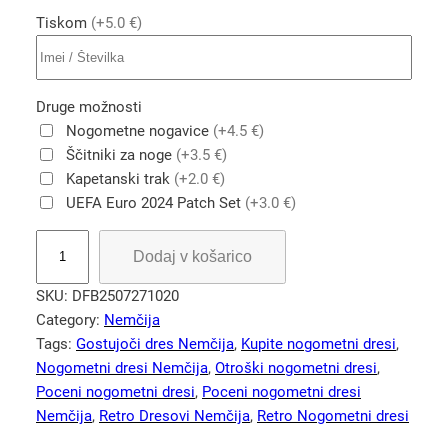
Tiskom
(+5.0 €)
Druge možnosti
Nogometne nogavice
(+4.5 €)
Ščitniki za noge
(+3.5 €)
Kapetanski trak
(+2.0 €)
UEFA Euro 2024 Patch Set
(+3.0 €)
N
Dodaj v košarico
e
m
SKU:
DFB2507271020
č
Category:
Nemčija
i
Tags:
Gostujoči dres Nemčija
, 
Kupite nogometni dresi
, 
j
Nogometni dresi Nemčija
, 
Otroški nogometni dresi
, 
a
Poceni nogometni dresi
, 
Poceni nogometni dresi
r
Nemčija
, 
Retro Dresovi Nemčija
, 
Retro Nogometni dresi
e