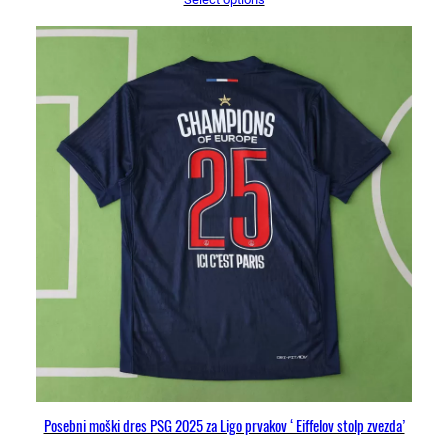
Posebni moški dres PSG 2025 za Ligo prvakov ‘Eiffelov stolp zvezda’