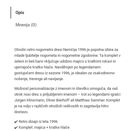
t
r
Opis
o
n
Mnenja (0)
o
g
o
Otroški retro nogometni dresi Nemčija 1996 je popolna izbira za
m
mlade ljubitelje nogometa in nogometne zgodovine. Ta komplet v
e
zeleni in beli barvi vključuje udobno majico s kratkimi rokavi in
t
ujemajoče kratke hlače. Navdihnjen po legendarnem
n
gostujočem dresu iz sezone 1996, je idealen za vsakodnevno
nošenje, treninge ali navijanje.
i
d
Možnost personalizacije z imenom in številko omogoča, da vaš
r
otrok nosi dres s priljubljenim imenom – kot so legendarni igralci
Jürgen Klinsmann, Oliver Bierhoff ali Matthias Sammer. Komplet
e
je na voljo v različnih otroških velikostih in zagotavlja hitro
s
dostavo.
i
1
✔️ Retro dizajn iz leta 1996
✔️ Komplet: majica + kratke hlače
9