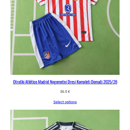
i
k
o
m
p
l
e
t
k
o
l
i
Otroški Atlético Madrid Nogometni Dresi Kompleti Domači 2025/26
č
i
36.5
€
n
Select options
a