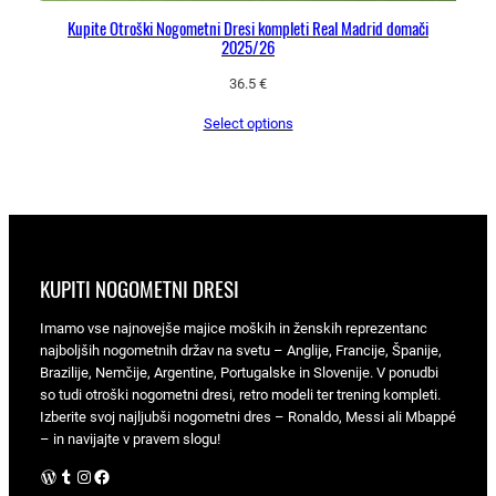
Kupite Otroški Nogometni Dresi kompleti Real Madrid domači
2025/26
36.5
€
Select options
KUPITI NOGOMETNI DRESI
Imamo vse najnovejše majice moških in ženskih reprezentanc
najboljših nogometnih držav na svetu – Anglije, Francije, Španije,
Brazilije, Nemčije, Argentine, Portugalske in Slovenije. V ponudbi
so tudi otroški nogometni dresi, retro modeli ter trening kompleti.
Izberite svoj najljubši nogometni dres – Ronaldo, Messi ali Mbappé
– in navijajte v pravem slogu!
WordPress
Tumblr
Instagram
Facebook