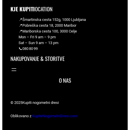
KJE KUPITI
OCATION
📍Šmartinska cesta 152g, 1000 Ljubljana
📍Pobreška cesta 18, 2000 Maribor
📍Mariborska cesta 100, 3000 Celje
Mon – Fri 9 am – 9 pm
Sat – Sun 9 am – 13 pm
📞080 80 99
NAKUPOVANJE & STORITVE
O NAS
© 2025
Kupiti nogometni dresi
Oblikovano z
KupiteNogometniDresi.com