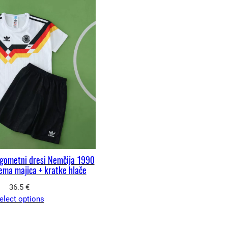
ogometni dresi Nemčija 1990
ma majica + kratke hlače
36.5
€
elect options