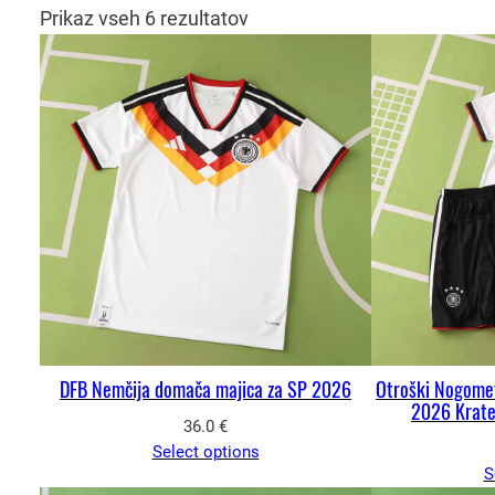
Prikaz vseh 6 rezultatov
DFB Nemčija domača majica za SP 2026
Otroški Nogomet
2026 Krate
36.0
€
Select options
S