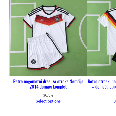
Retro nogometni dresi za otroke Nemčija
Retro otroški n
2014 domači komplet
– domača opre
36.5
€
Select options
S