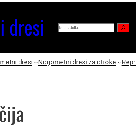
i dresi
Search
etni dresi
Nogometni dresi za otroke
Repr
čija