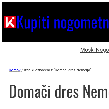
Kupiti nogometn
Moški Nogom
Domov
/ Izdelki označeni z “Domači dres Nemčija”
Domači dres Nem