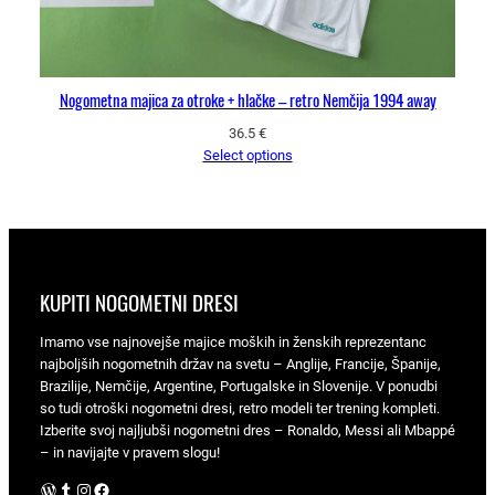
Nogometna majica za otroke + hlačke – retro Nemčija 1994 away
36.5
€
Select options
KUPITI NOGOMETNI DRESI
Imamo vse najnovejše majice moških in ženskih reprezentanc
najboljših nogometnih držav na svetu – Anglije, Francije, Španije,
Brazilije, Nemčije, Argentine, Portugalske in Slovenije. V ponudbi
so tudi otroški nogometni dresi, retro modeli ter trening kompleti.
Izberite svoj najljubši nogometni dres – Ronaldo, Messi ali Mbappé
– in navijajte v pravem slogu!
WordPress
Tumblr
Instagram
Facebook