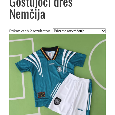
Gostujoči dres
Nemčija
Prikaz vseh 2 rezultatov