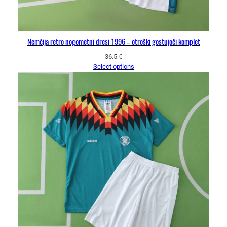
Nemčija retro nogometni dresi 1996 – otroški gostujoči komplet
36.5
€
Select options