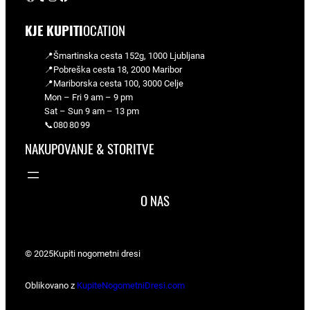
KJE KUPITI
OCATION
📍Šmartinska cesta 152g, 1000 Ljubljana
📍Pobreška cesta 18, 2000 Maribor
📍Mariborska cesta 100, 3000 Celje
Mon – Fri 9 am – 9 pm
Sat – Sun 9 am – 13 pm
📞080 80 99
NAKUPOVANJE & STORITVE
O NAS
© 2025
Kupiti nogometni dresi
Oblikovano z
KupiteNogometniDresi.com