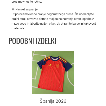
prosimo vnesite ročno.
2
0
🧼 Nasvet za pranje:
Priporočamo ročno pranje nogometnega dresa. Če uporabljate
2
pralni stroj, obvezno obrnite majico na notranjo stran, operite z
4
mrzlo vodo in izberite nežen cikel, da ohranite barve in kakovost
k
materiala.
o
l
PODOBNI IZDELKI
i
č
Ta
i
izdelek
n
ima
a
več
različic.
Možnosti
lahko
izberete
na
Španija 2026
strani