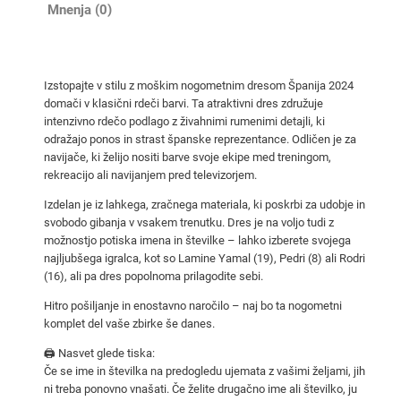
n
Mnenja (0)
i
d
r
Izstopajte v stilu z moškim nogometnim dresom Španija 2024
e
domači v klasični rdeči barvi. Ta atraktivni dres združuje
s
intenzivno rdečo podlago z živahnimi rumenimi detajli, ki
Š
odražajo ponos in strast španske reprezentance. Odličen je za
p
navijače, ki želijo nositi barve svoje ekipe med treningom,
rekreacijo ali navijanjem pred televizorjem.
a
n
Izdelan je iz lahkega, zračnega materiala, ki poskrbi za udobje in
i
svobodo gibanja v vsakem trenutku. Dres je na voljo tudi z
možnostjo potiska imena in številke – lahko izberete svojega
j
najljubšega igralca, kot so Lamine Yamal (19), Pedri (8) ali Rodri
a
(16), ali pa dres popolnoma prilagodite sebi.
d
o
Hitro pošiljanje in enostavno naročilo – naj bo ta nogometni
komplet del vaše zbirke še danes.
m
a
🖨️ Nasvet glede tiska:
č
Če se ime in številka na predogledu ujemata z vašimi željami, jih
ni treba ponovno vnašati. Če želite drugačno ime ali številko, ju
i