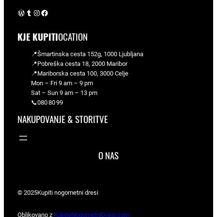
WordPress
Tumblr
Instagram
Facebook
KJE KUPITI
OCATION
📍Šmartinska cesta 152g, 1000 Ljubljana
📍Pobreška cesta 18, 2000 Maribor
📍Mariborska cesta 100, 3000 Celje
Mon – Fri 9 am – 9 pm
Sat – Sun 9 am – 13 pm
📞080 80 99
NAKUPOVANJE & STORITVE
O NAS
© 2025
Kupiti nogometni dresi
Oblikovano z
KupiteNogometniDresi.com