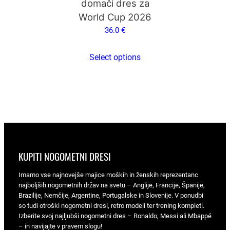
domači dres za
izdelka
World Cup 2026
36.0
€
Select options
KUPITI NOGOMETNI DRESI
Imamo vse najnovejše majice moških in ženskih reprezentanc
najboljših nogometnih držav na svetu – Anglije, Francije, Španije,
Brazilije, Nemčije, Argentine, Portugalske in Slovenije. V ponudbi
so tudi otroški nogometni dresi, retro modeli ter trening kompleti.
Izberite svoj najljubši nogometni dres – Ronaldo, Messi ali Mbappé
– in navijajte v pravem slogu!