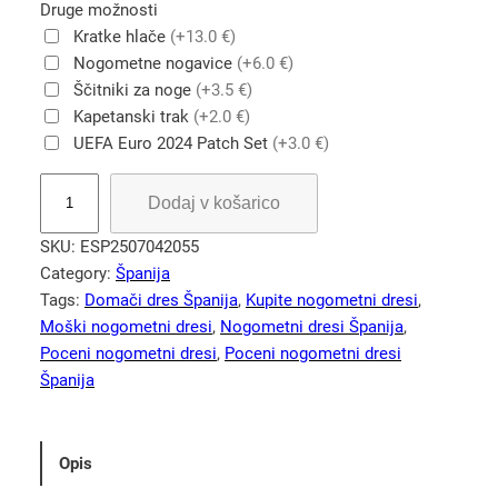
Druge možnosti
Kratke hlače
(+13.0 €)
Nogometne nogavice
(+6.0 €)
Ščitniki za noge
(+3.5 €)
Kapetanski trak
(+2.0 €)
UEFA Euro 2024 Patch Set
(+3.0 €)
M
Dodaj v košarico
o
š
SKU:
ESP2507042055
k
Category:
Španija
i
Tags:
Domači dres Španija
, 
Kupite nogometni dresi
, 
n
Moški nogometni dresi
, 
Nogometni dresi Španija
, 
o
Poceni nogometni dresi
, 
Poceni nogometni dresi
g
Španija
o
m
e
Opis
t