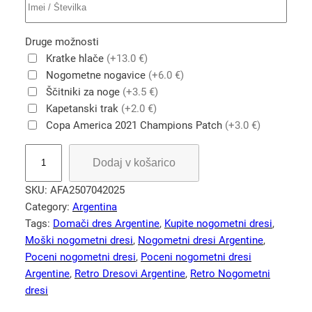
Druge možnosti
Kratke hlače
(+13.0 €)
Nogometne nogavice
(+6.0 €)
Ščitniki za noge
(+3.5 €)
Kapetanski trak
(+2.0 €)
Copa America 2021 Champions Patch
(+3.0 €)
M
Dodaj v košarico
o
š
SKU:
AFA2507042025
k
Category:
Argentina
i
Tags:
Domači dres Argentine
, 
Kupite nogometni dresi
, 
n
Moški nogometni dresi
, 
Nogometni dresi Argentine
, 
o
Poceni nogometni dresi
, 
Poceni nogometni dresi
g
Argentine
, 
Retro Dresovi Argentine
, 
Retro Nogometni
o
dresi
m