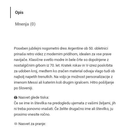
e
t
Opis
n
i
Mnenja (0)
d
r
e
Poseben jubilejni nogometni dres Argentine ob 50. obletnici
s
prinaša retro videz z modernim pridihom, idealen za vse prave
A
navijače. Klasične svetlo modre in bele črte so dopolnjene z
r
nostalgičnim grbom iz 70. let. Kratek rokav in V-izrez poskrbita
g
za udoben kroj, medtem ko zračen material odvaja vlago tudi ob
najbolj napetih trenutkih. Na voljo je možnost personalizacije z
e
imenom Messi ali katerim koli drugim igralcem. Hitro pošiljanje
n
po Sloveniji.
t
🖨️ Nasvet glede tiska:
i
Če se ime in številka na predogledu ujemata z vašimi željami, jih
n
ni treba ponovno vnašati. Če želite drugačno ime ali številko, ju
a
prosimo vnesite ročno.
–
🧼 Nasvet za pranje:
j