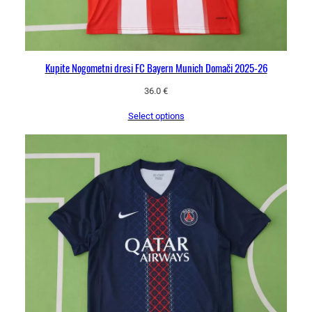
t
k
o
l
Kupite Nogometni dresi FC Bayern Munich Domači 2025-26
i
č
36.0
€
i
Select options
n
a