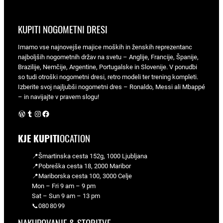
KUPITI NOGOMETNI DRESI
Imamo vse najnovejše majice moških in ženskih reprezentanc
najboljših nogometnih držav na svetu – Anglije, Francije, Španije,
Brazilije, Nemčije, Argentine, Portugalske in Slovenije. V ponudbi
so tudi otroški nogometni dresi, retro modeli ter trening kompleti.
Izberite svoj najljubši nogometni dres – Ronaldo, Messi ali Mbappé
– in navijajte v pravem slogu!
WordPress
Tumblr
Instagram
Facebook
KJE KUPITI
OCATION
📍Šmartinska cesta 152g, 1000 Ljubljana
📍Pobreška cesta 18, 2000 Maribor
📍Mariborska cesta 100, 3000 Celje
Mon – Fri 9 am – 9 pm
Sat – Sun 9 am – 13 pm
📞080 80 99