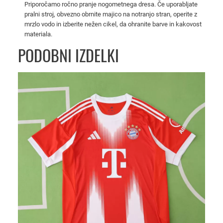
Priporočamo ročno pranje nogometnega dresa. Če uporabljate
u
pralni stroj, obvezno obrnite majico na notranjo stran, operite z
b
mrzlo vodo in izberite nežen cikel, da ohranite barve in kakovost
i
materiala.
l
PODOBNI IZDELKI
e
j
n
a
i
z
d
a
j
a
5
0
l
e