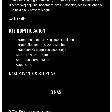
so tudi otroški nogometni dresi, retro modeli ter trening kompleti.
Izberite svoj najljubši nogometni dres – Ronaldo, Messi ali Mbappé
– in navijajte v pravem slogu!
WordPress
Tumblr
Instagram
Facebook
KJE KUPITI
OCATION
📍Šmartinska cesta 152g, 1000 Ljubljana
📍Pobreška cesta 18, 2000 Maribor
📍Mariborska cesta 100, 3000 Celje
Mon – Fri 9 am – 9 pm
Sat – Sun 9 am – 13 pm
📞080 80 99
NAKUPOVANJE & STORITVE
O NAS
© 2025
Kupiti nogometni dresi