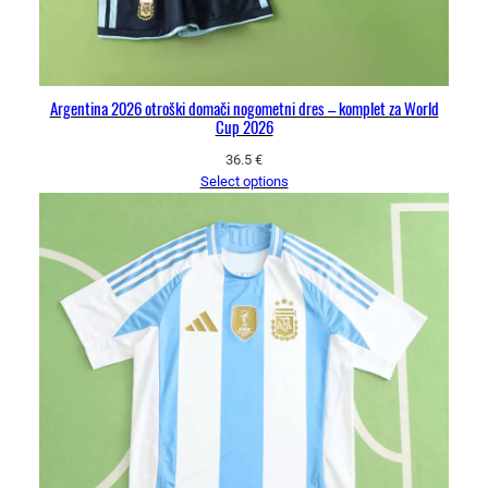
Argentina 2026 otroški domači nogometni dres – komplet za World
Cup 2026
36.5
€
Select options