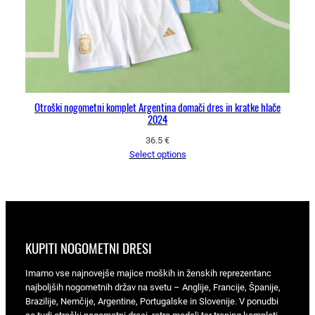
Otroški nogometni komplet Argentina domači dres in kratke hlače
2024
36.5
€
Select options
KUPITI NOGOMETNI DRESI
Imamo vse najnovejše majice moških in ženskih reprezentanc
najboljših nogometnih držav na svetu – Anglije, Francije, Španije,
Brazilije, Nemčije, Argentine, Portugalske in Slovenije. V ponudbi