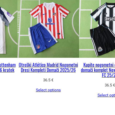
n
a
1
9
9
7
–
r
e
Tottenham
Otroški Atlético Madrid Nogometni
Kupite nogometni 
6 kratek
Dresi Kompleti Domači 2025/26
domači komplet New
t
FC 25/
r
36.5
€
o
36.5
€
Select options
d
Select op
o
m
a