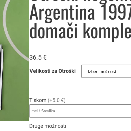
Argentina 1997
domači komple
36.5
€
Velikosti za Otroški
Tiskom
(+5.0 €)
Druge možnosti