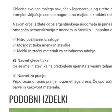
Oblecite svojega malega navijača v legendarni slog z retro
komplet vključuje udobno nogometno majico s kratkimi rokavi
Navdih črpa iz zlate dobe argentinskega nogometa in prinaša
omogoča personalizacijo z imenom in številko – popolno d
✅ Hitro pošiljanje iz zaloge
✅ Možnost tiska imena in številke
✅ Mehki in zračni materiali za celodnevno udobje
🖨️ Nasvet glede tiska:
Če se ime in številka na predogledu ujemata z vašimi željami
🧼 Nasvet za pranje:
Priporočamo ročno pranje nogometnega dresa. Če uporabljate 
barve in kakovost materiala.
PODOBNI IZDELKI