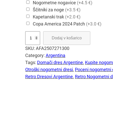
Nogometne nogavice
(+4.5 €)
Ščitniki za noge
(+3.5 €)
Kapetanski trak
(+2.0 €)
Copa America 2024 Patch
(+3.0 €)
O
Dodaj v košarico
t
SKU:
AFA2507271300
r
Category:
Argentina
o
Tags:
Domači dres Argentine
, 
Kupite nogome
š
Otroški nogometni dresi
, 
Poceni nogometni 
k
Retro Dresovi Argentine
, 
Retro Nogometni d
i
n
o
g
o
m