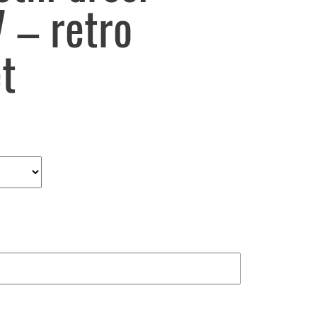
 – retro
t