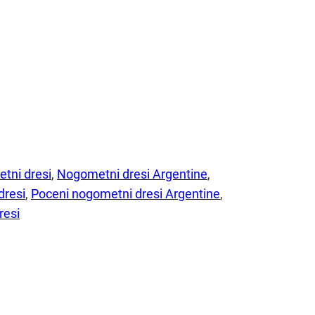
tni dresi
, 
Nogometni dresi Argentine
, 
dresi
, 
Poceni nogometni dresi Argentine
, 
resi