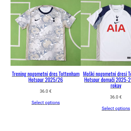
Trening nogometni dres Tottenham
Moški nogometni dresi 
Hotspur 2025/26
Hotspur domači 2025-2
rokav
36.0
€
36.0
€
Select options
Select options