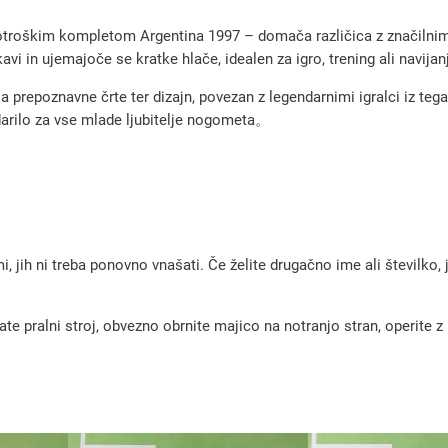
e
 otroškim kompletom Argentina 1997 – domača različica z značilnimi
t
 in ujemajoče se kratke hlače, idealen za igro, trening ali navijan
n
 prepoznavne črte ter dizajn, povezan z legendarnimi igralci iz teg
i
arilo za vse mlade ljubitelje nogometa。
d
r
e
s
i
, jih ni treba ponovno vnašati. Če želite drugačno ime ali številko,
A
r
pralni stroj, obvezno obrnite majico na notranjo stran, operite z m
g
e
n
t
i