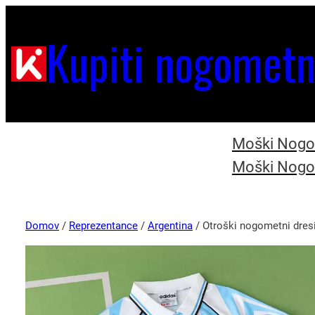
Kupiti nogometn
Moški Nogom
Moški Nogom
Domov
/
Reprezentance
/
Argentina
/ Otroški nogometni dres