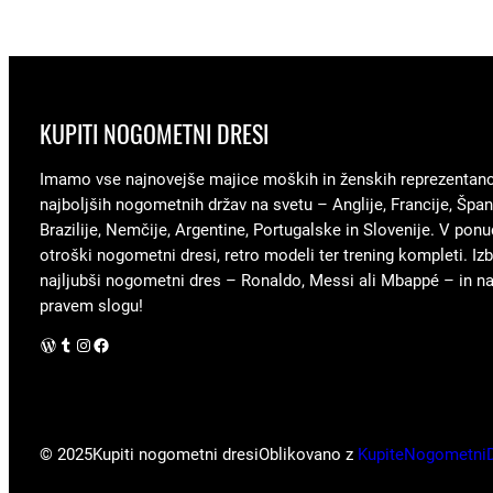
KUPITI NOGOMETNI DRESI
Imamo vse najnovejše majice moških in ženskih reprezentan
najboljših nogometnih držav na svetu – Anglije, Francije, Špani
Brazilije, Nemčije, Argentine, Portugalske in Slovenije. V ponu
otroški nogometni dresi, retro modeli ter trening kompleti. Izb
najljubši nogometni dres – Ronaldo, Messi ali Mbappé – in nav
pravem slogu!
WordPress
Tumblr
Instagram
Facebook
© 2025
Kupiti nogometni dresi
Oblikovano z
KupiteNogometni