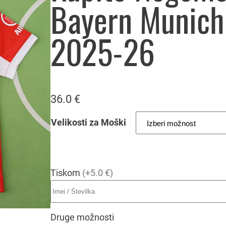
Bayern Munich
2025-26
36.0
€
Velikosti za Moški
Tiskom
(+5.0 €)
Druge možnosti