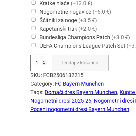
Kratke hlače
(+13.0 €)
Nogometne nogavice
(+6.0 €)
Ščitniki za noge
(+3.5 €)
Kapetanski trak
(+2.0 €)
Bundesliga Champions Patch
(+3.0 €)
UEFA Champions League Patch Set
(+3.
K
Dodaj v košarico
u
SKU:
FCB2506132215
p
Category:
FC Bayern Munchen
i
Tags:
Domači dres Bayern Munchen
, 
Kupite
t
Nogometni dresi 2025-26
, 
Nogometni dresi
e
Poceni nogometni dresi Bayern Munchen
N
o
g
o