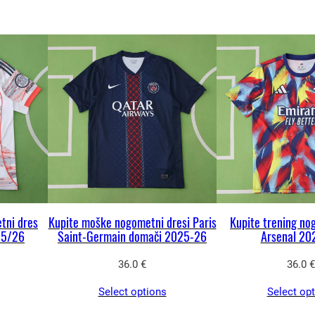
r
n
M
u
n
i
c
h
D
o
m
tni dres
Kupite moške nogometni dresi Paris
Kupite trening no
a
25/26
Saint-Germain domači 2025-26
Arsenal 20
č
36.0
€
36.0
€
i
2
Select options
Select op
0