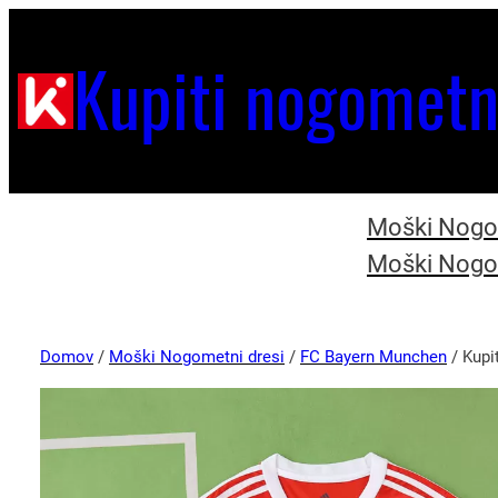
Kupiti nogometn
Moški Nogom
Moški Nogom
Domov
/
Moški Nogometni dresi
/
FC Bayern Munchen
/ Kupi