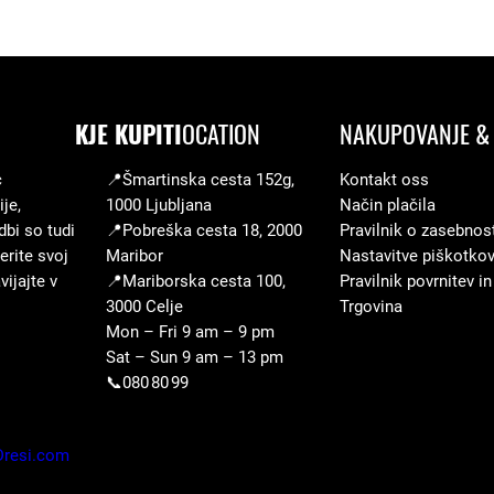
2
5
-
2
KJE KUPITI
OCATION
NAKUPOVANJE & 
6
c
📍Šmartinska cesta 152g,
Kontakt oss
k
je,
1000 Ljubljana
Način plačila
o
dbi so tudi
📍Pobreška cesta 18, 2000
Pravilnik o zasebnos
l
erite svoj
Maribor
Nastavitve piškotko
i
ijajte v
📍Mariborska cesta 100,
Pravilnik povrnitev in
č
3000 Celje
Trgovina
Mon – Fri 9 am – 9 pm
i
Sat – Sun 9 am – 13 pm
n
📞080 80 99
a
Dresi.com