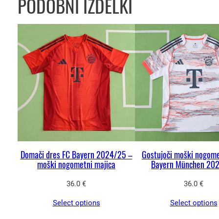
PODOBNI IZDELKI
Domači dres FC Bayern 2024/25 –
Gostujoči moški nogome
moški nogometni majica
Bayern München 20
36.0
€
36.0
€
Select options
Select options