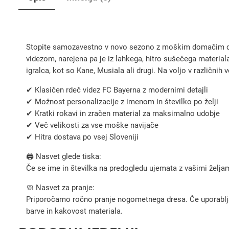
Stopite samozavestno v novo sezono z moškim domačim dre
videzom, narejena pa je iz lahkega, hitro sušečega material
igralca, kot so Kane, Musiala ali drugi. Na voljo v različnih
✔ Klasičen rdeč videz FC Bayerna z modernimi detajli
✔ Možnost personalizacije z imenom in številko po želji
✔ Kratki rokavi in zračen material za maksimalno udobje
✔ Več velikosti za vse moške navijače
✔ Hitra dostava po vsej Sloveniji
🖨️ Nasvet glede tiska:
Če se ime in številka na predogledu ujemata z vašimi željami
🧼 Nasvet za pranje:
Priporočamo ročno pranje nogometnega dresa. Če uporabljate 
barve in kakovost materiala.