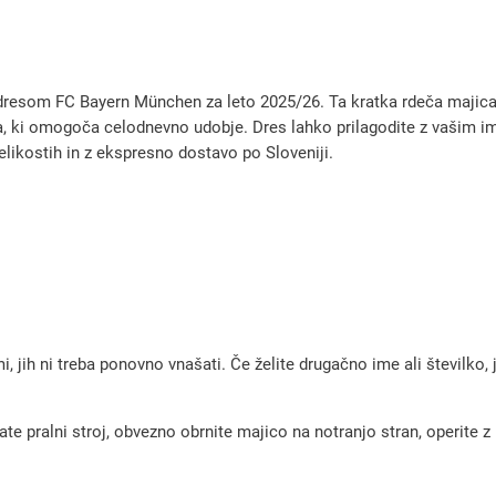
m
e
t
som FC Bayern München za leto 2025/26. Ta kratka rdeča majica z
n
a, ki omogoča celodnevno udobje. Dres lahko prilagodite z vašim im
i
 velikostih in z ekspresno dostavo po Sloveniji.
d
r
e
s
i
F
, jih ni treba ponovno vnašati. Če želite drugačno ime ali številko,
C
B
a
pralni stroj, obvezno obrnite majico na notranjo stran, operite z m
y
e