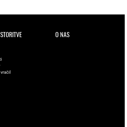
STORITVE
O NAS
ti
v
 vračil