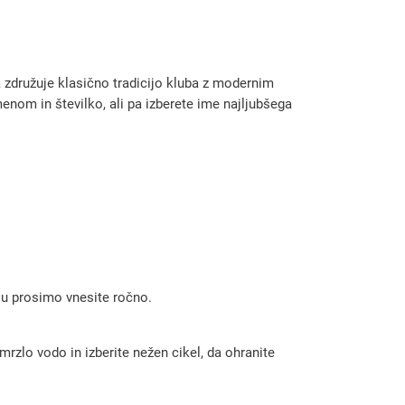
družuje klasično tradicijo kluba z modernim
enom in številko, ali pa izberete ime najljubšega
 ju prosimo vnesite ročno.
rzlo vodo in izberite nežen cikel, da ohranite