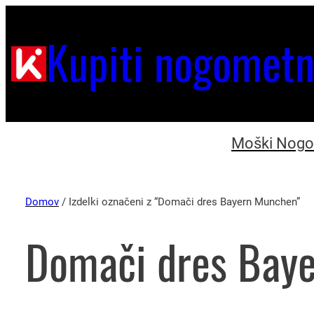
Kupiti nogometn
Moški Nogom
Domov
/ Izdelki označeni z “Domači dres Bayern Munchen”
Domači dres Bay