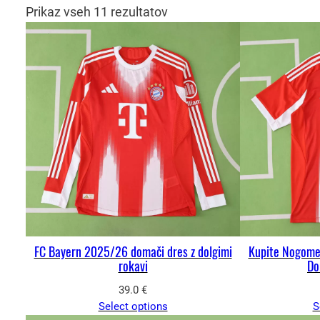
Prikaz vseh 11 rezultatov
FC Bayern 2025/26 domači dres z dolgimi
Kupite Nogomet
rokavi
Do
39.0
€
Select options
S