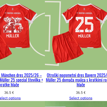
n München dres 2025/26 –
Otroški nogometni dres Bayern 2025
üller 25 special številka +
Müller 25 domača majica s kratkimi ro
kratke hlače
hlače
36.5
€
36.5
€
elect options
Select options