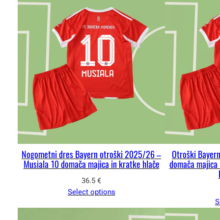
Nogometni dres Bayern otroški 2025/26 –
Otroški Bayer
Musiala 10 domača majica in kratke hlače
domača majica M
36.5
€
Select options
S