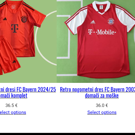
ni dresi FC Bayern 2024/25
Retro nogometni dres FC Bayern 200
omači komplet
domači za moške
36.5
€
36.0
€
elect options
Select options