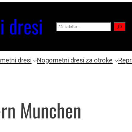
i dresi
Search
etni dresi
Nogometni dresi za otroke
Repr
ern Munchen