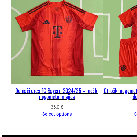
Domači dres FC Bayern 2024/25 – moški
Otroški nogomet
nogometni majica
d
36.0
€
Select options
S