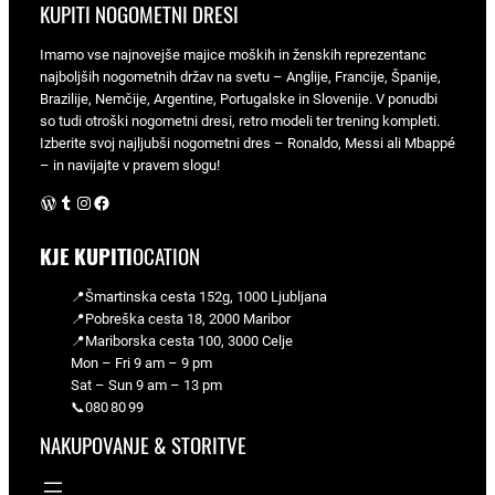
KUPITI NOGOMETNI DRESI
Imamo vse najnovejše majice moških in ženskih reprezentanc
najboljših nogometnih držav na svetu – Anglije, Francije, Španije,
Brazilije, Nemčije, Argentine, Portugalske in Slovenije. V ponudbi
so tudi otroški nogometni dresi, retro modeli ter trening kompleti.
Izberite svoj najljubši nogometni dres – Ronaldo, Messi ali Mbappé
– in navijajte v pravem slogu!
WordPress
Tumblr
Instagram
Facebook
KJE KUPITI
OCATION
📍Šmartinska cesta 152g, 1000 Ljubljana
📍Pobreška cesta 18, 2000 Maribor
📍Mariborska cesta 100, 3000 Celje
Mon – Fri 9 am – 9 pm
Sat – Sun 9 am – 13 pm
📞080 80 99
NAKUPOVANJE & STORITVE