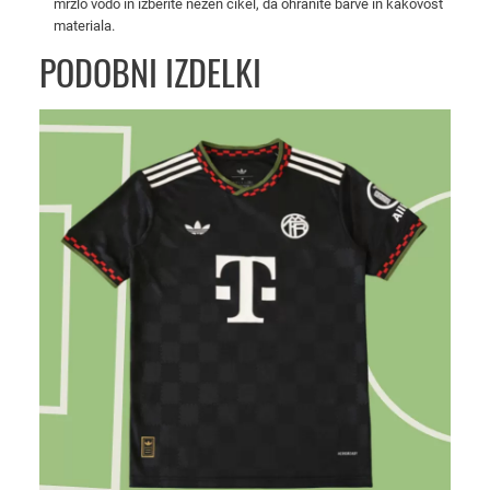
k
mrzlo vodo in izberite nežen cikel, da ohranite barve in kakovost
materiala.
o
l
PODOBNI IZDELKI
i
č
i
n
a