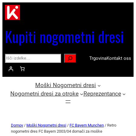
Kupiti nogometni dresi
Search
Trgovina
Kontakt oss
Moški Nogometni dresi
Nogometni dresi za otroke
Reprezentance
Domov
/
Moški Nogometni dresi
/
FC Bayern Munchen
/ Retro
nogometni dres FC Bayern 2003/04 domači za moške