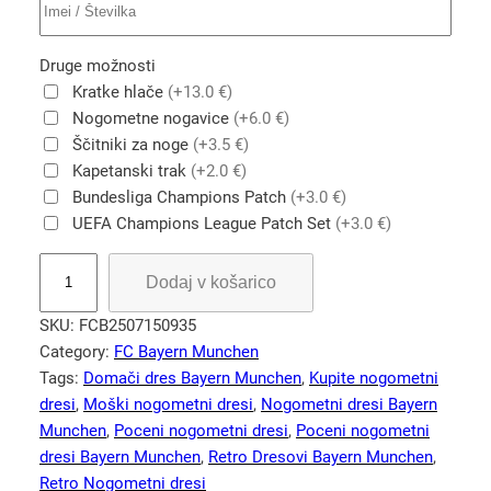
Druge možnosti
Kratke hlače
(+13.0 €)
Nogometne nogavice
(+6.0 €)
Ščitniki za noge
(+3.5 €)
Kapetanski trak
(+2.0 €)
Bundesliga Champions Patch
(+3.0 €)
UEFA Champions League Patch Set
(+3.0 €)
R
Dodaj v košarico
e
t
SKU:
FCB2507150935
r
Category:
FC Bayern Munchen
o
Tags:
Domači dres Bayern Munchen
, 
Kupite nogometni
n
dresi
, 
Moški nogometni dresi
, 
Nogometni dresi Bayern
o
Munchen
, 
Poceni nogometni dresi
, 
Poceni nogometni
g
dresi Bayern Munchen
, 
Retro Dresovi Bayern Munchen
, 
o
Retro Nogometni dresi