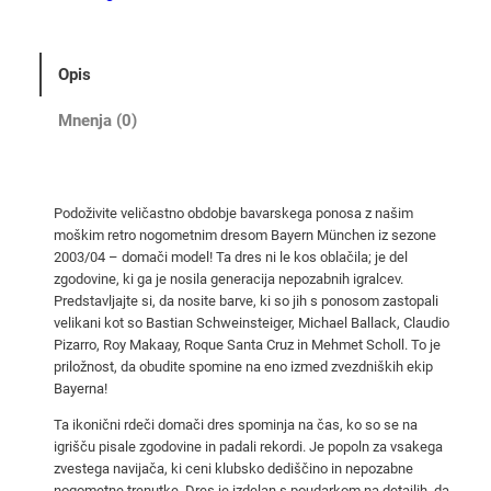
m
e
t
Opis
n
i
Mnenja (0)
d
r
e
Podoživite veličastno obdobje bavarskega ponosa z našim
s
moškim retro nogometnim dresom Bayern München iz sezone
F
2003/04 – domači model! Ta dres ni le kos oblačila; je del
C
zgodovine, ki ga je nosila generacija nepozabnih igralcev.
B
Predstavljajte si, da nosite barve, ki so jih s ponosom zastopali
velikani kot so Bastian Schweinsteiger, Michael Ballack, Claudio
a
Pizarro, Roy Makaay, Roque Santa Cruz in Mehmet Scholl. To je
y
priložnost, da obudite spomine na eno izmed zvezdniških ekip
e
Bayerna!
r
Ta ikonični rdeči domači dres spominja na čas, ko so se na
n
igrišču pisale zgodovine in padali rekordi. Je popoln za vsakega
2
zvestega navijača, ki ceni klubsko dediščino in nepozabne
0
nogometne trenutke. Dres je izdelan s poudarkom na detajlih, da