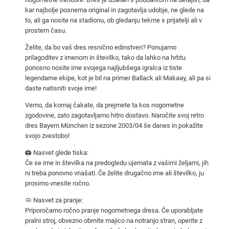
0
kar najbolje posnema original in zagotavlja udobje, ne glede na
to, ali ga nosite na stadionu, ob gledanju tekme s prijatelji ali v
3
prostem času.
/
0
Želite, da bo vaš dres resnično edinstven? Ponujamo
4
prilagoditev z imenom in številko, tako da lahko na hrbtu
ponosno nosite ime svojega najljubšega igralca iz tiste
d
legendarne ekipe, kot je bil na primer Ballack ali Makaay, ali pa si
o
daste natisniti svoje ime!
m
Vemo, da komaj čakate, da prejmete ta kos nogometne
a
zgodovine, zato zagotavljamo hitro dostavo. Naročite svoj retro
č
dres Bayern München iz sezone 2003/04 še danes in pokažite
i
svojo zvestobo!
z
🖨️ Nasvet glede tiska:
a
Če se ime in številka na predogledu ujemata z vašimi željami, jih
m
ni treba ponovno vnašati. Če želite drugačno ime ali številko, ju
o
prosimo vnesite ročno.
š
🧼 Nasvet za pranje:
k
Priporočamo ročno pranje nogometnega dresa. Če uporabljate
e
pralni stroj, obvezno obrnite majico na notranjo stran, operite z