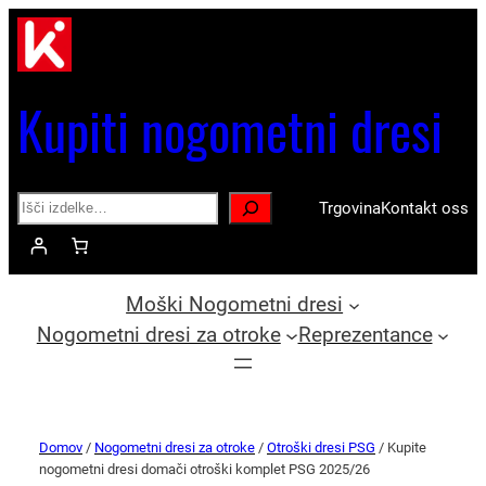
Kupiti nogometni dresi
Search
Trgovina
Kontakt oss
Moški Nogometni dresi
Nogometni dresi za otroke
Reprezentance
Domov
/
Nogometni dresi za otroke
/
Otroški dresi PSG
/ Kupite
nogometni dresi domači otroški komplet PSG 2025/26