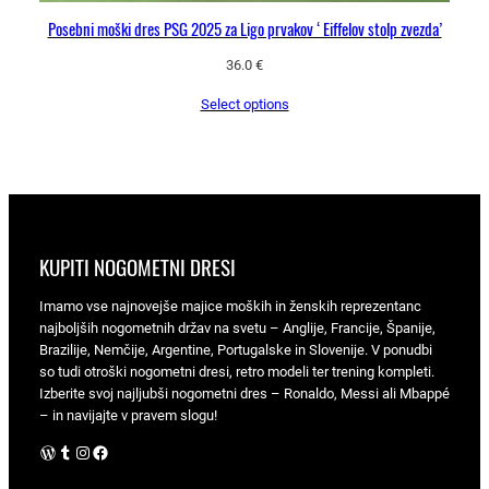
Posebni moški dres PSG 2025 za Ligo prvakov ‘Eiffelov stolp zvezda’
36.0
€
Select options
KUPITI NOGOMETNI DRESI
Imamo vse najnovejše majice moških in ženskih reprezentanc
najboljših nogometnih držav na svetu – Anglije, Francije, Španije,
Brazilije, Nemčije, Argentine, Portugalske in Slovenije. V ponudbi
so tudi otroški nogometni dresi, retro modeli ter trening kompleti.
Izberite svoj najljubši nogometni dres – Ronaldo, Messi ali Mbappé
– in navijajte v pravem slogu!
WordPress
Tumblr
Instagram
Facebook