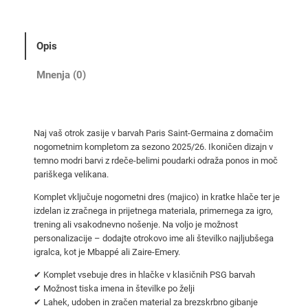
g
o
m
Opis
e
t
Mnenja (0)
n
i
d
Naj vaš otrok zasije v barvah Paris Saint-Germaina z domačim
r
nogometnim kompletom za sezono 2025/26. Ikoničen dizajn v
e
temno modri barvi z rdeče-belimi poudarki odraža ponos in moč
s
pariškega velikana.
i
Komplet vključuje nogometni dres (majico) in kratke hlače ter je
d
izdelan iz zračnega in prijetnega materiala, primernega za igro,
o
trening ali vsakodnevno nošenje. Na voljo je možnost
m
personalizacije – dodajte otrokovo ime ali številko najljubšega
igralca, kot je Mbappé ali Zaire-Emery.
a
č
✔ Komplet vsebuje dres in hlačke v klasičnih PSG barvah
i
✔ Možnost tiska imena in številke po želji
o
✔ Lahek, udoben in zračen material za brezskrbno gibanje