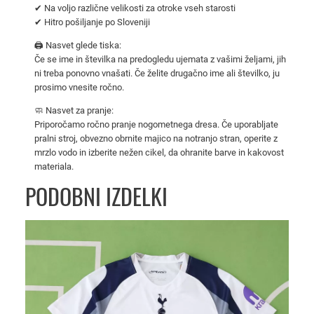
✔ Na voljo različne velikosti za otroke vseh starosti
t
✔ Hitro pošiljanje po Sloveniji
r
o
🖨️ Nasvet glede tiska:
Če se ime in številka na predogledu ujemata z vašimi željami, jih
š
ni treba ponovno vnašati. Če želite drugačno ime ali številko, ju
k
prosimo vnesite ročno.
i
🧼 Nasvet za pranje:
k
Priporočamo ročno pranje nogometnega dresa. Če uporabljate
o
pralni stroj, obvezno obrnite majico na notranjo stran, operite z
m
mrzlo vodo in izberite nežen cikel, da ohranite barve in kakovost
p
materiala.
l
PODOBNI IZDELKI
e
t
P
S
G
2
0