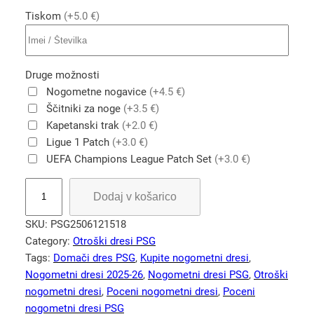
Tiskom
(+5.0 €)
Druge možnosti
Nogometne nogavice
(+4.5 €)
Ščitniki za noge
(+3.5 €)
Kapetanski trak
(+2.0 €)
Ligue 1 Patch
(+3.0 €)
UEFA Champions League Patch Set
(+3.0 €)
K
Dodaj v košarico
u
p
SKU:
PSG2506121518
i
Category:
Otroški dresi PSG
t
Tags:
Domači dres PSG
, 
Kupite nogometni dresi
, 
e
Nogometni dresi 2025-26
, 
Nogometni dresi PSG
, 
Otroški
n
nogometni dresi
, 
Poceni nogometni dresi
, 
Poceni
o
nogometni dresi PSG