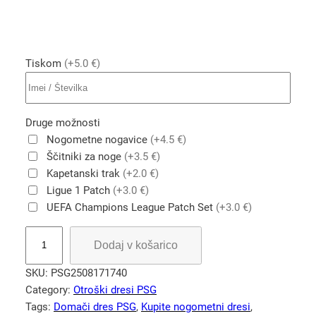
Tiskom
(+5.0 €)
Druge možnosti
Nogometne nogavice
(+4.5 €)
Ščitniki za noge
(+3.5 €)
Kapetanski trak
(+2.0 €)
Ligue 1 Patch
(+3.0 €)
UEFA Champions League Patch Set
(+3.0 €)
P
Dodaj v košarico
S
G
SKU:
PSG2508171740
o
Category:
Otroški dresi PSG
t
Tags:
Domači dres PSG
, 
Kupite nogometni dresi
, 