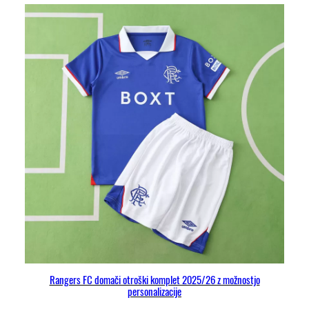
č
a
m
a
j
i
c
a
i
n
k
o
m
p
l
e
t
Rangers FC domači otroški komplet 2025/26 z možnostjo
personalizacije
k