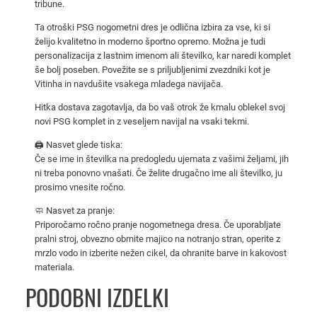
tribune.
2
5
Ta otroški PSG nogometni dres je odlična izbira za vse, ki si
/
želijo kvalitetno in moderno športno opremo. Možna je tudi
personalizacija z lastnim imenom ali številko, kar naredi komplet
2
še bolj poseben. Povežite se s priljubljenimi zvezdniki kot je
6
Vitinha in navdušite vsakega mladega navijača.
–
Hitka dostava zagotavlja, da bo vaš otrok že kmalu oblekel svoj
V
novi PSG komplet in z veseljem navijal na vsaki tekmi.
i
t
🖨️ Nasvet glede tiska:
Če se ime in številka na predogledu ujemata z vašimi željami, jih
i
ni treba ponovno vnašati. Če želite drugačno ime ali številko, ju
n
prosimo vnesite ročno.
h
🧼 Nasvet za pranje:
a
Priporočamo ročno pranje nogometnega dresa. Če uporabljate
1
pralni stroj, obvezno obrnite majico na notranjo stran, operite z
7
mrzlo vodo in izberite nežen cikel, da ohranite barve in kakovost
d
materiala.
o
PODOBNI IZDELKI
m
a