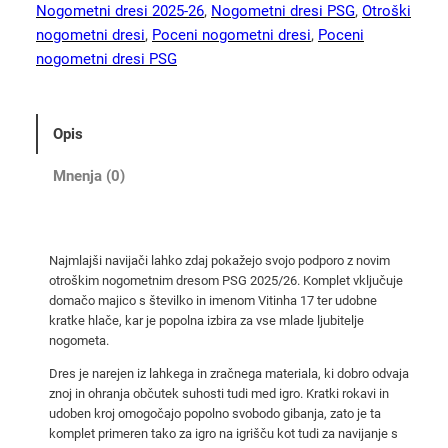
r
Nogometni dresi 2025-26
, 
Nogometni dresi PSG
, 
Otroški
o
nogometni dresi
, 
Poceni nogometni dresi
, 
Poceni
š
nogometni dresi PSG
k
i
n
Opis
o
g
Mnenja (0)
o
m
e
Najmlajši navijači lahko zdaj pokažejo svojo podporo z novim
t
otroškim nogometnim dresom PSG 2025/26. Komplet vključuje
n
domačo majico s številko in imenom Vitinha 17 ter udobne
i
kratke hlače, kar je popolna izbira za vse mlade ljubitelje
d
nogometa.
r
Dres je narejen iz lahkega in zračnega materiala, ki dobro odvaja
e
znoj in ohranja občutek suhosti tudi med igro. Kratki rokavi in
s
udoben kroj omogočajo popolno svobodo gibanja, zato je ta
komplet primeren tako za igro na igrišču kot tudi za navijanje s
i