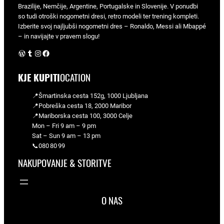
Brazilije, Nemčije, Argentine, Portugalske in Slovenije. V ponudbi
so tudi otroški nogometni dresi, retro modeli ter trening kompleti.
Izberite svoj najljubši nogometni dres – Ronaldo, Messi ali Mbappé
– in navijajte v pravem slogu!
WordPress
Tumblr
Instagram
Facebook
KJE KUPITI
OCATION
📍Šmartinska cesta 152g, 1000 Ljubljana
📍Pobreška cesta 18, 2000 Maribor
📍Mariborska cesta 100, 3000 Celje
Mon – Fri 9 am – 9 pm
Sat – Sun 9 am – 13 pm
📞080 80 99
NAKUPOVANJE & STORITVE
O NAS