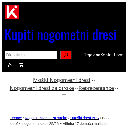
Kupiti nogometni dresi
Search
Trgovina
Kontakt oss
Moški Nogometni dresi
Nogometni dresi za otroke
Reprezentance
Domov
/
Nogometni dresi za otroke
/
Otroški dresi PSG
/ PSG
otroški nogometni dresi 25/26 – Vitinha 17 domača majica in