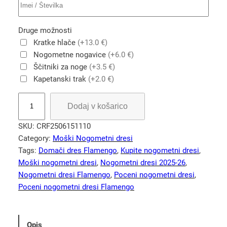
Druge možnosti
Kratke hlače
(+13.0 €)
Nogometne nogavice
(+6.0 €)
Ščitniki za noge
(+3.5 €)
Kapetanski trak
(+2.0 €)
K
Dodaj v košarico
u
p
SKU:
CRF2506151110
i
Category:
Moški Nogometni dresi
t
Tags:
Domači dres Flamengo
, 
Kupite nogometni dresi
, 
e
Moški nogometni dresi
, 
Nogometni dresi 2025-26
, 
m
Nogometni dresi Flamengo
, 
Poceni nogometni dresi
, 
o
Poceni nogometni dresi Flamengo
š
k
i
Opis