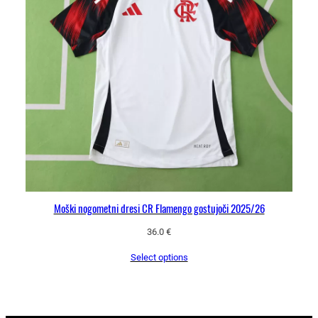
Moški nogometni dresi CR Flamengo gostujoči 2025/26
36.0
€
Select options