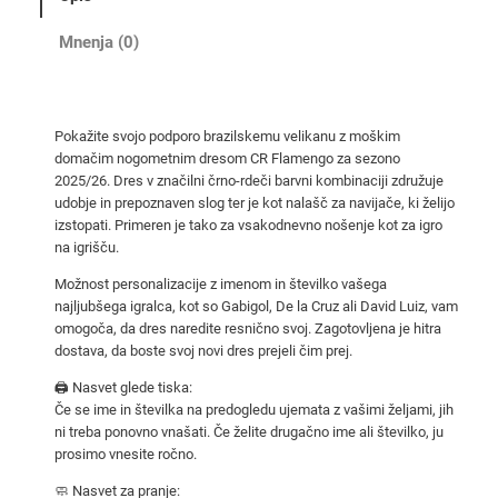
d
o
Mnenja (0)
m
a
č
Pokažite svojo podporo brazilskemu velikanu z moškim
i
domačim nogometnim dresom CR Flamengo za sezono
d
2025/26. Dres v značilni črno-rdeči barvni kombinaciji združuje
r
udobje in prepoznaven slog ter je kot nalašč za navijače, ki želijo
e
izstopati. Primeren je tako za vsakodnevno nošenje kot za igro
na igrišču.
s
C
Možnost personalizacije z imenom in številko vašega
R
najljubšega igralca, kot so Gabigol, De la Cruz ali David Luiz, vam
omogoča, da dres naredite resnično svoj. Zagotovljena je hitra
F
dostava, da boste svoj novi dres prejeli čim prej.
l
a
🖨️ Nasvet glede tiska:
m
Če se ime in številka na predogledu ujemata z vašimi željami, jih
ni treba ponovno vnašati. Če želite drugačno ime ali številko, ju
e
prosimo vnesite ročno.
n
g
🧼 Nasvet za pranje: