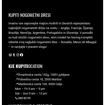
KUPITI NOGOMETNI DRESI
Imamo vse najnovejše majice moških in ženskih reprezentanc
najboljših nogometnih držav na svetu – Anglije, Francije, Španije,
Brazilije, Nemčije, Argentine, Portugalske in Slovenije. V ponudbi
so tudi otroški nogometni dresi, retro modeli ter trening kompleti.
Izberite svoj najljubši nogometni dres – Ronaldo, Messi ali Mbappé
– in navijajte v pravem slogu!
WordPress
Tumblr
Instagram
Facebook
KJE KUPITI
OCATION
📍Šmartinska cesta 152g, 1000 Ljubljana
📍Pobreška cesta 18, 2000 Maribor
📍Mariborska cesta 100, 3000 Celje
Mon – Fri 9 am – 9 pm
Sat – Sun 9 am – 13 pm
📞080 80 99