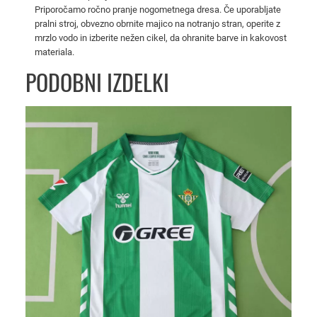
Priporočamo ročno pranje nogometnega dresa. Če uporabljate
o
pralni stroj, obvezno obrnite majico na notranjo stran, operite z
2
mrzlo vodo in izberite nežen cikel, da ohranite barve in kakovost
0
materiala.
2
PODOBNI IZDELKI
5
/
2
6
k
o
l
i
č
i
n
a