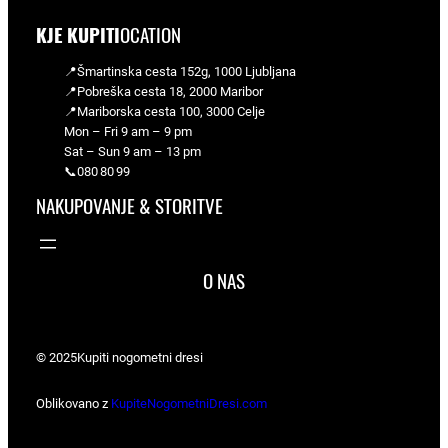
KJE KUPITI
OCATION
📍Šmartinska cesta 152g, 1000 Ljubljana
📍Pobreška cesta 18, 2000 Maribor
📍Mariborska cesta 100, 3000 Celje
Mon – Fri 9 am – 9 pm
Sat – Sun 9 am – 13 pm
📞080 80 99
NAKUPOVANJE & STORITVE
O NAS
© 2025
Kupiti nogometni dresi
Oblikovano z
KupiteNogometniDresi.com