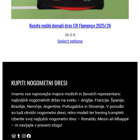
Kupite moški domači dres CR Flamengo 2025/26
36.0
€
Select options
KUPITI NOGOMETNI DRESI
Imamo vse najnovejše majice moških in ženskih reprezentanc
najboljših nogometnih držav na svetu – Anglije, Francije, Španije,
Brazilije, Nemčije, Argentine, Portugalske in Slovenije. V ponudbi
so tudi otroški nogometni dresi, retro modeli ter trening kompleti.
Izberite svoj najljubši nogometni dres – Ronaldo, Messi ali Mbappé
– in navijajte v pravem slogu!
WordPress
Tumblr
Instagram
Facebook