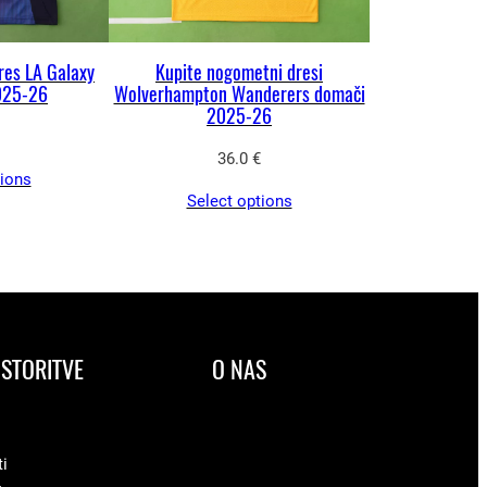
res LA Galaxy
Kupite nogometni dresi
025-26
Wolverhampton Wanderers domači
2025-26
36.0
€
tions
Select options
STORITVE
O NAS
ti