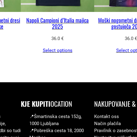
o
s
etni dresi
Napoli Campioni d’Italia majica
Moški nogometni d
t
ke
2025
gostujoča 2
u
36.0
€
36.0
€
j
o
Select options
Select op
č
i
2
0
2
5
KJE KUPITI
OCATION
NAKUPOVANJE & 
/
2
c
📍Šmartinska cesta 152g,
Kontakt oss
je,
1000 Ljubljana
Način plačila
6
dbi so tudi
📍Pobreška cesta 18, 2000
Pravilnik o zasebnos
k