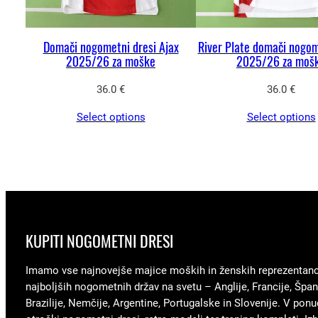
Domači nogometni dresi Ajax
River Plate domači nogom
2025/26 za moške
2025/26 za moš
36.0
€
36.0
€
Select options
Select options
KUPITI NOGOMETNI DRESI
Imamo vse najnovejše majice moških in ženskih reprezentan
najboljših nogometnih držav na svetu – Anglije, Francije, Špani
Brazilije, Nemčije, Argentine, Portugalske in Slovenije. V ponu