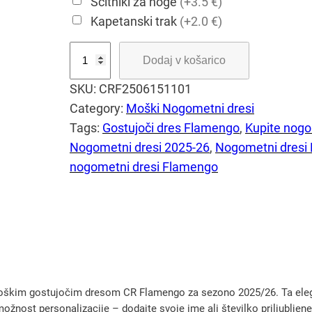
Ščitniki za noge
(+3.5 €)
Kapetanski trak
(+2.0 €)
M
Dodaj v košarico
o
SKU:
CRF2506151101
š
Category:
Moški Nogometni dresi
k
Tags:
Gostujoči dres Flamengo
, 
Kupite nogo
i
Nogometni dresi 2025-26
, 
Nogometni dresi
n
nogometni dresi Flamengo
o
g
o
m
e
t
n
moškim gostujočim dresom CR Flamengo za sezono 2025/26. Ta elega
i
možnost personalizacije – dodajte svoje ime ali številko priljubljeneg