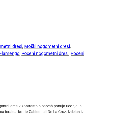
metni dresi
, 
Moški nogometni dresi
, 
 Flamengo
, 
Poceni nogometni dresi
, 
Poceni
ntni dres v kontrastnih barvah ponuja udobje in
a igralca, kot je Gabigol ali De La Cruz. Izdelan iz