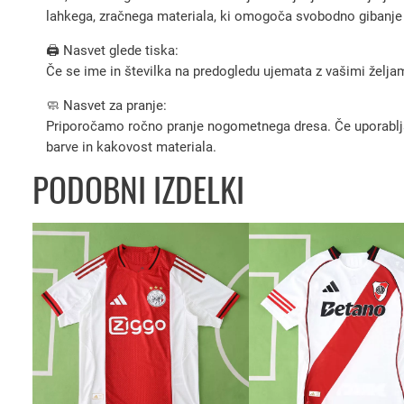
lahkega, zračnega materiala, ki omogoča svobodno gibanje i
🖨️ Nasvet glede tiska:
Če se ime in številka na predogledu ujemata z vašimi željami
🧼 Nasvet za pranje:
Priporočamo ročno pranje nogometnega dresa. Če uporabljate 
barve in kakovost materiala.
PODOBNI IZDELKI