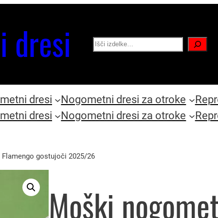
i dresi
Search
etni dresi
Nogometni dresi za otroke
Repr
etni dresi
Nogometni dresi za otroke
Repr
 Flamengo gostujoči 2025/26
Moški nogomet