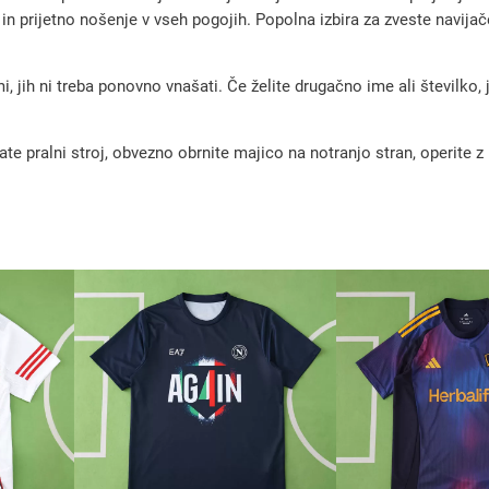
d
n prijetno nošenje v vseh pogojih. Popolna izbira za zveste navija
r
e
, jih ni treba ponovno vnašati. Če želite drugačno ime ali številko,
s
i
pralni stroj, obvezno obrnite majico na notranjo stran, operite z m
C
R
F
l
a
m
e
n
g
o
g