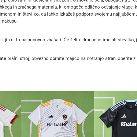
j
lahkega in zračnega materiala, ki omogoča odlično odvajanje vlage, 
i
z imenom in številko, da lahko izkažeš podporo svojemu najljubšemu 
m nakupu.
n
o
g
, jih ni treba ponovno vnašati. Če želite drugačno ime ali številko,
o
m
pralni stroj, obvezno obrnite majico na notranjo stran, operite z m
e
t
n
i
d
r
e
s
2