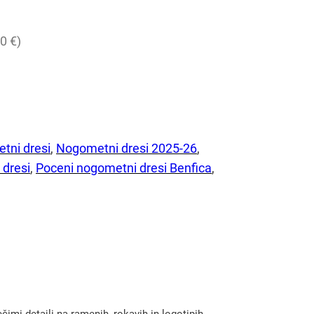
0 €)
tni dresi
, 
Nogometni dresi 2025-26
, 
 dresi
, 
Poceni nogometni dresi Benfica
, 
imi detajli na ramenih, rokavih in logotipih