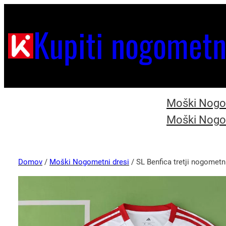
Kupiti nogometn
Moški Nogom
Moški Nogom
Domov
/
Moški Nogometni dresi
/ SL Benfica tretji nogomet