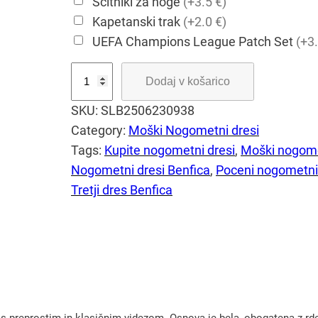
Ščitniki za noge
(+3.5 €)
Kapetanski trak
(+2.0 €)
UEFA Champions League Patch Set
(+3.
S
Dodaj v košarico
L
SKU:
SLB2506230938
B
Category:
Moški Nogometni dresi
e
Tags:
Kupite nogometni dresi
, 
Moški nogome
n
Nogometni dresi Benfica
, 
Poceni nogometni
f
Tretji dres Benfica
i
c
a
t
r
e
t
 preprostim in klasičnim videzom. Osnova je bela, obogatena z rdeč