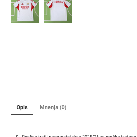
Opis
Mnenja (0)
SL Benfica tretji nogometni dres 2025/26 za moške izstopa s