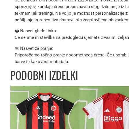
sponzorjev, kar daje dresu prepoznaven slog. Izdelan je iz 
tekmami ali treningi. Na voljo je možnost personalizacije 
pošiljanje in zanesljiva dostava sta zagotovljena ob vsake
🖨️ Nasvet glede tiska:
Če se ime in številka na predogledu ujemata z vašimi željami
🧼 Nasvet za pranje:
Priporočamo ročno pranje nogometnega dresa. Če uporabljate 
barve in kakovost materiala.
PODOBNI IZDELKI