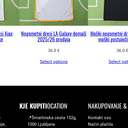
0
2
5
/
si Ajax
Nogometni dresi LA Galaxy domači
Moški nogometni dre
2
ke
2025/26 prodaja
moški gostujoč
6
36.0
€
36.0
€
z
a
Select options
Select op
m
o
š
k
e
KJE KUPITI
OCATION
NAKUPOVANJE & 
k
o
c
📍Šmartinska cesta 152g,
Kontakt oss
je,
1000 Ljubljana
Način plačila
l