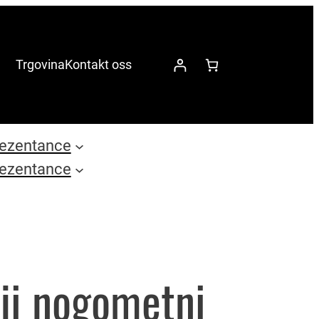
Trgovina
Kontakt oss
ezentance
ezentance
tji nogometni