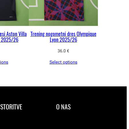
si Aston Villa
Trening nogometni dres Olympique
i 2025/26
Lyon 2025/26
36.0
€
tions
Select options
STORITVE
O NAS