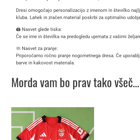
Dresi omogočajo personalizacijo z imenom in številko najljub
kluba. Lahek in zračen material poskrbi za optimalno udobje,
🖨️ Nasvet glede tiska:
Če se ime in številka na predogledu ujemata z vašimi željami
🧼 Nasvet za pranje:
Priporočamo ročno pranje nogometnega dresa. Če uporabljate 
barve in kakovost materiala.
Morda vam bo prav tako všeč…
Ta
izdelek
ima
več