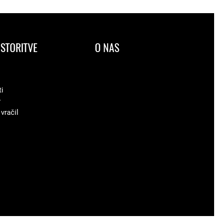
STORITVE
O NAS
ti
v
 vračil