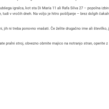
n
šega igralca, kot sta Di María 11 ali Rafa Silva 27 – popolna izbira
i
 tudi v vročih dneh. Na voljo je hitro pošiljanje – brez dolgih čakal
d
r
, jih ni treba ponovno vnašati. Če želite drugačno ime ali številko,
e
s
pralni stroj, obvezno obrnite majico na notranjo stran, operite z m
i
B
e
n
f
i
c
a
2
0