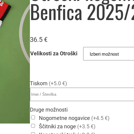
Benfica 2025/
36.5
€
Velikosti za Otroški
Tiskom
(+5.0 €)
Druge možnosti
Nogometne nogavice
(+4.5 €)
Ščitniki za noge
(+3.5 €)