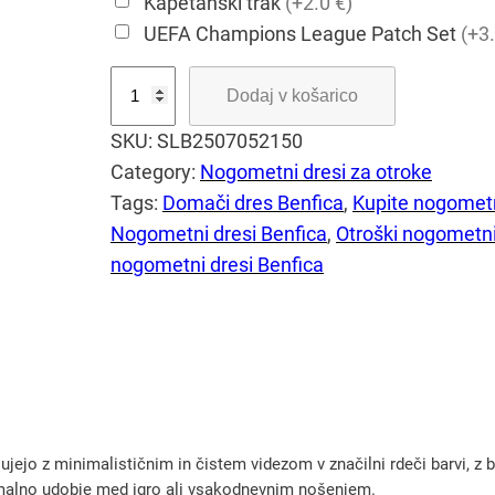
Kapetanski trak
(+2.0 €)
UEFA Champions League Patch Set
(+3.
O
Dodaj v košarico
t
SKU:
SLB2507052150
r
Category:
Nogometni dresi za otroke
o
Tags:
Domači dres Benfica
, 
Kupite nogometn
š
Nogometni dresi Benfica
, 
Otroški nogometni
k
nogometni dresi Benfica
i
n
o
g
o
m
e
ejo z minimalističnim in čistem videzom v značilni rdeči barvi, z b
t
imalno udobje med igro ali vsakodnevnim nošenjem.