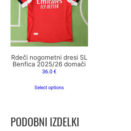
različic.
Možnosti
lahko
izberete
na
strani
izdelka
Rdeči nogometni dresi SL
Benfica 2025/26 domači
36.0
€
Select options
PODOBNI IZDELKI