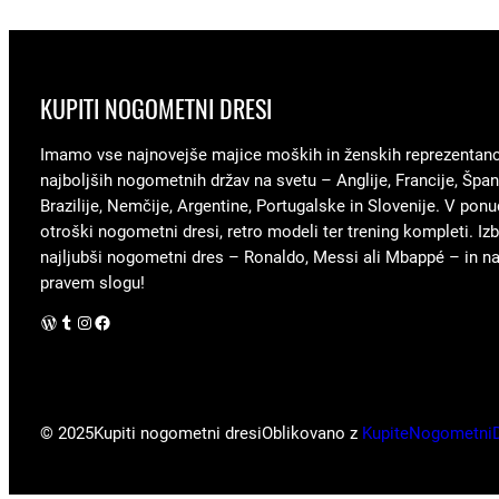
KUPITI NOGOMETNI DRESI
Imamo vse najnovejše majice moških in ženskih reprezentan
najboljših nogometnih držav na svetu – Anglije, Francije, Špani
Brazilije, Nemčije, Argentine, Portugalske in Slovenije. V ponu
otroški nogometni dresi, retro modeli ter trening kompleti. Izb
najljubši nogometni dres – Ronaldo, Messi ali Mbappé – in nav
pravem slogu!
WordPress
Tumblr
Instagram
Facebook
© 2025
Kupiti nogometni dresi
Oblikovano z
KupiteNogometni