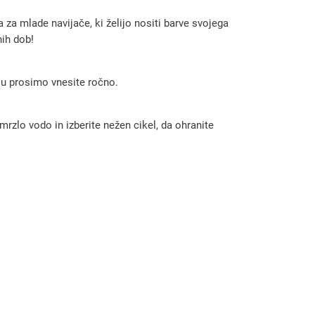
 za mlade navijače, ki želijo nositi barve svojega
nih dob!
 ju prosimo vnesite ročno.
rzlo vodo in izberite nežen cikel, da ohranite