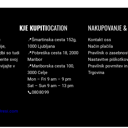
KJE KUPITI
OCATION
NAKUPOVANJE & 
c
📍Šmartinska cesta 152g,
Kontakt oss
je,
1000 Ljubljana
Način plačila
dbi so tudi
📍Pobreška cesta 18, 2000
Pravilnik o zasebnos
erite svoj
Maribor
Nastavitve piškotko
ijajte v
📍Mariborska cesta 100,
Pravilnik povrnitev in
3000 Celje
Trgovina
Mon – Fri 9 am – 9 pm
Sat – Sun 9 am – 13 pm
📞080 80 99
Dresi.com