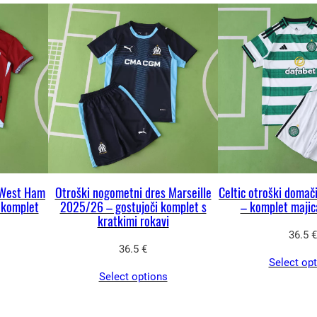
i
n
a
 West Ham
Otroški nogometni dres Marseille
Celtic otroški doma
 komplet
2025/26 – gostujoči komplet s
– komplet majic
kratkimi rokavi
36.5
€
36.5
€
Select op
Select options