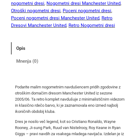
n
nogometni dresi
, 
Nogometni dresi Manchester United
, 
o
Otroški nogometni dresi
, 
Poceni nogometni dresi
, 
g
Poceni nogometni dresi Manchester United
, 
Retro
o
Dresovi Manchester United
, 
Retro Nogometni dresi
m
e
t
Opis
n
i
Mnenja (0)
d
r
e
Podarite malim nogometnim navdušencem pridih zgodovine z
s
otroškim domačim dresom Manchester United iz sezone
i
2005/06. Ta retro komplet navdušuje z minimalističnim videzom
M
in klasično rdečo barvo, ki je zaznamovala eno izmed najbolj
a
ikoničnih obdobij kluba.
n
Dres je nosilo več legend, kot so Cristiano Ronaldo, Wayne
U
Rooney, Ji-sung Park, Ruud van Nistelrooy, Roy Keane in Ryan
t
Giggs – pravi navdih za vsakega mladega navijača. Izdelan je iz