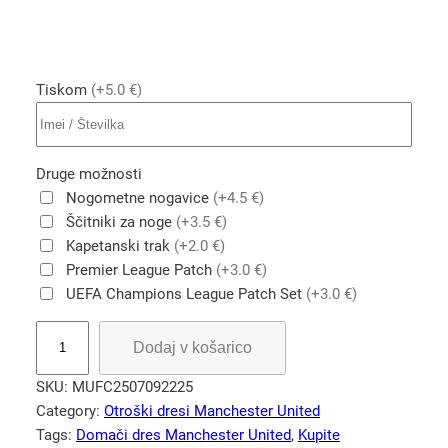
Tiskom
(+5.0 €)
Druge možnosti
Nogometne nogavice
(+4.5 €)
Ščitniki za noge
(+3.5 €)
Kapetanski trak
(+2.0 €)
Premier League Patch
(+3.0 €)
UEFA Champions League Patch Set
(+3.0 €)
R
Dodaj v košarico
e
t
SKU:
MUFC2507092225
r
Category:
Otroški dresi Manchester United
o
Tags:
Domači dres Manchester United
, 
Kupite