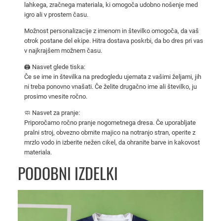
lahkega, zračnega materiala, ki omogoča udobno nošenje med
d
igro ali v prostem času.
z
a
Možnost personalizacije z imenom in številko omogoča, da vaš
o
otrok postane del ekipe. Hitra dostava poskrbi, da bo dres pri vas
v najkrajšem možnem času.
t
r
🖨️ Nasvet glede tiska:
o
Če se ime in številka na predogledu ujemata z vašimi željami, jih
ni treba ponovno vnašati. Če želite drugačno ime ali številko, ju
k
prosimo vnesite ročno.
e
–
🧼 Nasvet za pranje:
Priporočamo ročno pranje nogometnega dresa. Če uporabljate
d
pralni stroj, obvezno obrnite majico na notranjo stran, operite z
o
mrzlo vodo in izberite nežen cikel, da ohranite barve in kakovost
m
materiala.
a
PODOBNI IZDELKI
č
i
d
r
e