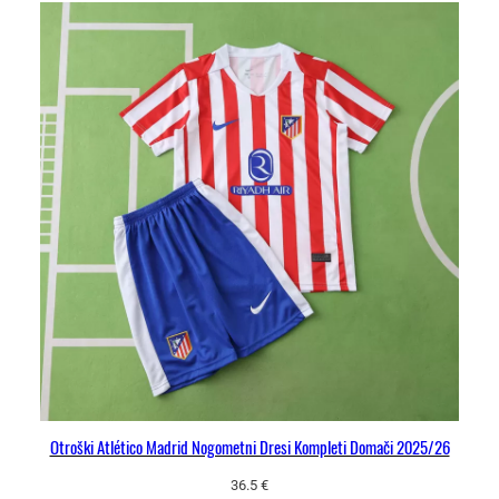
k
o
l
i
č
i
n
a
Otroški Atlético Madrid Nogometni Dresi Kompleti Domači 2025/26
36.5
€