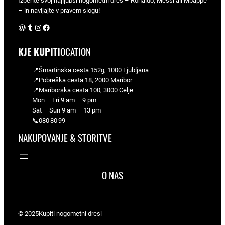
Izberite svoj najljubši nogometni dres – Ronaldo, Messi ali Mbappé
– in navijajte v pravem slogu!
WordPress
Tumblr
Instagram
Facebook
KJE KUPITI
OCATION
📍Šmartinska cesta 152g, 1000 Ljubljana
📍Pobreška cesta 18, 2000 Maribor
📍Mariborska cesta 100, 3000 Celje
Mon – Fri 9 am – 9 pm
Sat – Sun 9 am – 13 pm
📞080 80 99
NAKUPOVANJE & STORITVE
O NAS
© 2025
Kupiti nogometni dresi