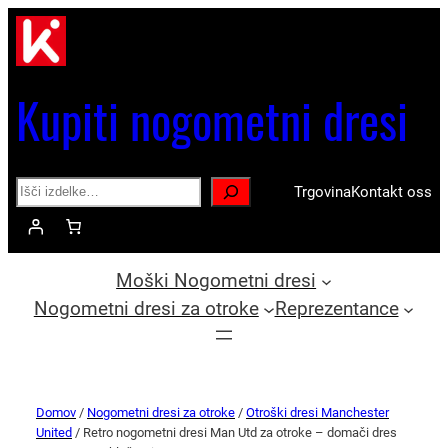
Kupiti nogometni dresi
Search
Trgovina
Kontakt oss
Moški Nogometni dresi
Nogometni dresi za otroke
Reprezentance
Domov
/
Nogometni dresi za otroke
/
Otroški dresi Manchester
United
/ Retro nogometni dresi Man Utd za otroke – domači dres