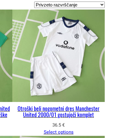
nited
Otroški beli nogometni dres Manchester
oške
United 2000/01 gostujoči komplet
36.5
€
Select options