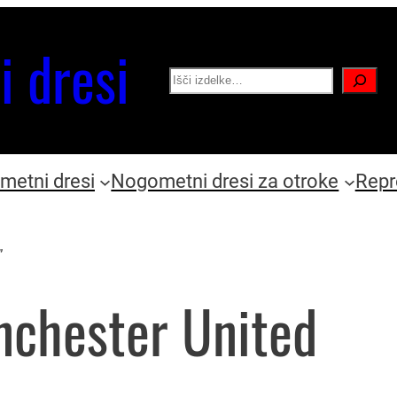
i dresi
Search
etni dresi
Nogometni dresi za otroke
Repr
”
nchester United