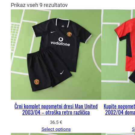
Prikaz vseh 9 rezultatov
Črni komplet nogometni dresi Man United
Kupite nogomet
2003/04 – otroška retro različica
2002/04 domač
36.5
€
Select options
S