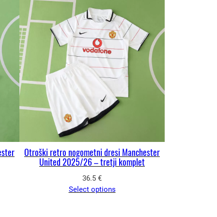
ester
Otroški retro nogometni dresi Manchester
United 2025/26 – tretji komplet
36.5
€
Select options