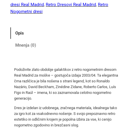
g
dresi Real Madrid
, 
Retro Dresovi Real Madrid
, 
Retro
o
Nogometni dresi
m
e
t
Opis
n
i
Mnenja (0)
d
r
e
Podoživite zlato obdobje galaktikov z retro nogometnim dresom
s
Real Madrid za moške – gostujoča izdaja 2003/04. Ta elegantna
R
črna različica je bila nošena s strani legend, kot so Ronaldo
e
Nazário, David Beckham, Zinédine Zidane, Roberto Carlos, Luís
a
Figo in Raúl – imena, ki so zaznamovala celotno nogometno
generacijo.
l
M
Dres je izdelan iz udobnega, zračnega materiala, idealnega tako
a
za igro kot za vsakodnevno nošenje. S svojo prepoznavno retro
estetiko in odličnim krojem je popolna izbira za vse, ki cenijo
d
nogometno zgodovino in brezčasni slog.
r