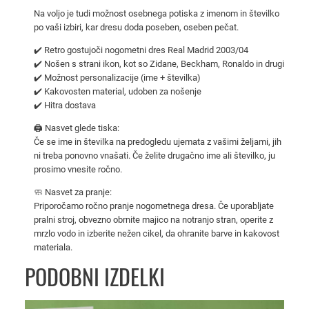
i
Na voljo je tudi možnost osebnega potiska z imenom in številko
d
po vaši izbiri, kar dresu doda poseben, oseben pečat.
z
✔️ Retro gostujoči nogometni dres Real Madrid 2003/04
a
✔️ Nošen s strani ikon, kot so Zidane, Beckham, Ronaldo in drugi
m
✔️ Možnost personalizacije (ime + številka)
✔️ Kakovosten material, udoben za nošenje
o
✔️ Hitra dostava
š
k
🖨️ Nasvet glede tiska:
Če se ime in številka na predogledu ujemata z vašimi željami, jih
e
ni treba ponovno vnašati. Če želite drugačno ime ali številko, ju
–
prosimo vnesite ročno.
g
🧼 Nasvet za pranje:
o
Priporočamo ročno pranje nogometnega dresa. Če uporabljate
s
pralni stroj, obvezno obrnite majico na notranjo stran, operite z
t
mrzlo vodo in izberite nežen cikel, da ohranite barve in kakovost
u
materiala.
j
PODOBNI IZDELKI
o
č