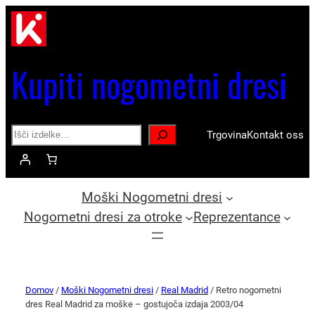
Kupiti nogometni dresi
Search
Trgovina
Kontakt oss
Moški Nogometni dresi
Nogometni dresi za otroke
Reprezentance
Domov
/
Moški Nogometni dresi
/
Real Madrid
/ Retro nogometni
dres Real Madrid za moške – gostujoča izdaja 2003/04