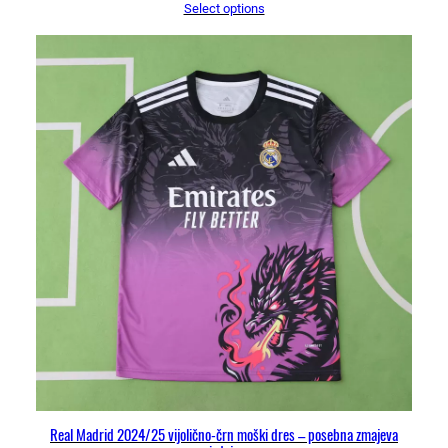
i
Select options
n
a
Real Madrid 2024/25 vijolično-črn moški dres – posebna zmajeva