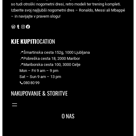
so tudi otroški nogometni dresi, retro modeli ter trening kompleti.
Izberite svoj najljubši nogometni dres – Ronaldo, Messi ali Mbappé
– in navijajte v pravem slogu!
WordPress
Tumblr
Instagram
Facebook
KJE KUPITI
OCATION
📍Šmartinska cesta 152g, 1000 Ljubljana
📍Pobreška cesta 18, 2000 Maribor
📍Mariborska cesta 100, 3000 Celje
Mon – Fri 9 am – 9 pm
Sat – Sun 9 am – 13 pm
📞080 80 99
NAKUPOVANJE & STORITVE
O NAS