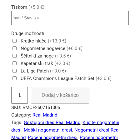
Tiskom
(+5.0 €)
Druge možnosti
Kratke hlače
(+13.0 €)
Nogometne nogavice
(+6.0 €)
Ščitniki za noge
(+3.5 €)
Kapetanski trak
(+2.0 €)
La Liga Patch
(+3.0 €)
UEFA Champions League Patch Set
(+3.0 €)
R
Dodaj v košarico
e
t
SKU:
RMCF2507151005
r
Category:
Real Madrid
o
Tags:
Gostujoči dres Real Madrid
, 
Kupite nogometni
n
dresi
, 
Moški nogometni dresi
, 
Nogometni dresi Real
o
Madrid
, 
Poceni nogometni dresi
, 
Poceni nogometni