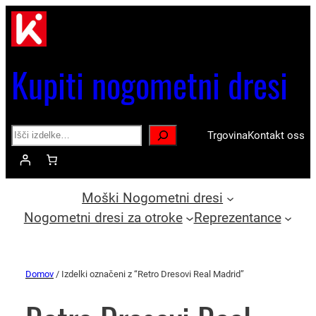
Kupiti nogometni dresi
Search
Trgovina
Kontakt oss
Moški Nogometni dresi
Nogometni dresi za otroke
Reprezentance
Domov
/ Izdelki označeni z “Retro Dresovi Real Madrid”