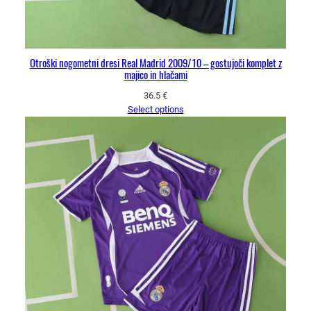
Otroški nogometni dresi Real Madrid 2009/10 – gostujoči komplet z
majico in hlačami
36.5
€
Select options