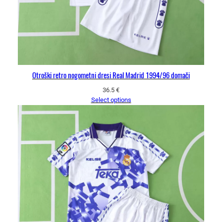
Otroški retro nogometni dresi Real Madrid 1994/96 domači
36.5
€
Select options