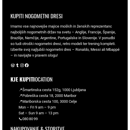
KUPITI NOGOMETNI DRESI
Imamo vse najnovejše majice moških in ženskih reprezentanc
najboljših nogometnih držav na svetu – Anglije, Francije, Španije,
Brazilije, Nemčije, Argentine, Portugalske in Slovenije. V ponudbi
so tudi otroški nogometni dresi, retro modeli ter trening kompleti.
Izberite svoj najljubši nogometni dres – Ronaldo, Messi ali Mbappé
– in navijajte v pravem slogu!
WordPress
Tumblr
Instagram
Facebook
KJE KUPITI
OCATION
📍Šmartinska cesta 152g, 1000 Ljubljana
📍Pobreška cesta 18, 2000 Maribor
📍Mariborska cesta 100, 3000 Celje
Mon – Fri 9 am – 9 pm
Sat – Sun 9 am – 13 pm
📞080 80 99
NAKUPOVANJE & STORITVE