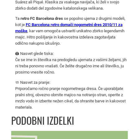
Suárez ali Piqué. Klasika za vsakega navijača, ki želi v svojo
9
zbirko dodati del zgodovine katalonskega velikana.
–
Ta
retro FC Barcelona dres
se popolno ujema z drugimi modeli,
d
kot je
FC Barcelona retro domači nogometni dres 2010/11 za
o
moške
, kar vam omogoča ustvariti unikatno zbirko legendarnih
m
majic. Hitro pošiljanje in kakovostna izdelava zagotavljata
a
odlično nakupno izkušnjo.
č
🖨️ Nasvet glede tiska:
i
Če se ime in številka na predogledu ujemata z vašimi željami, jih
n
ni treba ponovno vnašati. Če želite drugačno ime ali številko, ju
o
prosimo vnesite ročno.
g
🧼 Nasvet za pranje:
o
Priporočamo ročno pranje nogometnega dresa. Če uporabljate
m
pralni stroj, obvezno obrnite majico na notranjo stran, operite z
mrzlo vodo in izberite nežen cikel, da ohranite barve in kakovost
e
materiala.
t
PODOBNI IZDELKI
n
i
d