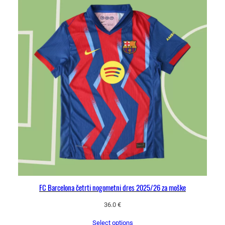
r
e
s
L
a
L
i
g
e
k
o
l
i
č
i
n
FC Barcelona četrti nogometni dres 2025/26 za moške
a
36.0
€
Select options