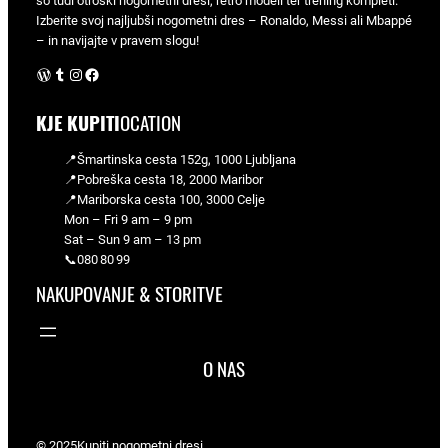
so tudi otroški nogometni dresi, retro modeli ter trening kompleti.
Izberite svoj najljubši nogometni dres – Ronaldo, Messi ali Mbappé
– in navijajte v pravem slogu!
WordPress
Tumblr
Instagram
Facebook
KJE KUPITI
OCATION
📍Šmartinska cesta 152g, 1000 Ljubljana
📍Pobreška cesta 18, 2000 Maribor
📍Mariborska cesta 100, 3000 Celje
Mon – Fri 9 am – 9 pm
Sat – Sun 9 am – 13 pm
📞080 80 99
NAKUPOVANJE & STORITVE
O NAS
© 2025
Kupiti nogometni dresi