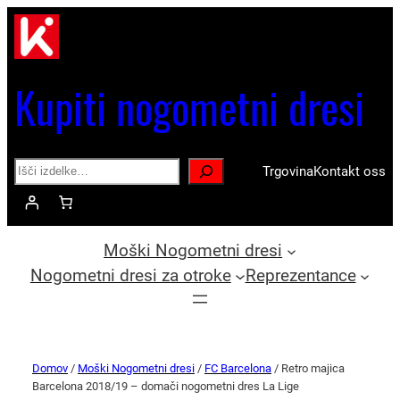
Kupiti nogometni dresi
Search
Trgovina
Kontakt oss
Moški Nogometni dresi
Nogometni dresi za otroke
Reprezentance
Domov
/
Moški Nogometni dresi
/
FC Barcelona
/ Retro majica
Barcelona 2018/19 – domači nogometni dres La Lige