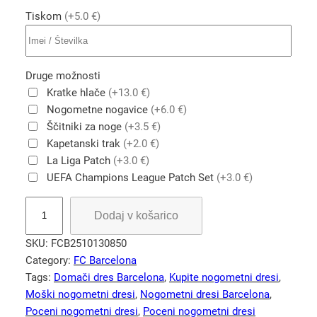
Tiskom
(+5.0 €)
Druge možnosti
Kratke hlače
(+13.0 €)
Nogometne nogavice
(+6.0 €)
Ščitniki za noge
(+3.5 €)
Kapetanski trak
(+2.0 €)
La Liga Patch
(+3.0 €)
UEFA Champions League Patch Set
(+3.0 €)
R
Dodaj v košarico
e
t
SKU:
FCB2510130850
r
Category:
FC Barcelona
o
Tags:
Domači dres Barcelona
, 
Kupite nogometni dresi
, 
m
Moški nogometni dresi
, 
Nogometni dresi Barcelona
, 
a
Poceni nogometni dresi
, 
Poceni nogometni dresi