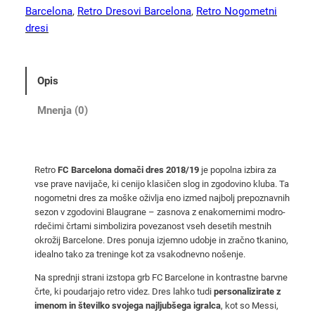
j
Barcelona
, 
Retro Dresovi Barcelona
, 
Retro Nogometni
i
dresi
c
a
B
Opis
a
r
Mnenja (0)
c
e
l
Retro
FC Barcelona domači dres 2018/19
je popolna izbira za
o
vse prave navijače, ki cenijo klasičen slog in zgodovino kluba. Ta
n
nogometni dres za moške oživlja eno izmed najbolj prepoznavnih
a
sezon v zgodovini Blaugrane – zasnova z enakomernimi modro-
2
rdečimi črtami simbolizira povezanost vseh desetih mestnih
okrožij Barcelone. Dres ponuja izjemno udobje in zračno tkanino,
0
idealno tako za treninge kot za vsakodnevno nošenje.
1
8
Na sprednji strani izstopa grb FC Barcelone in kontrastne barvne
črte, ki poudarjajo retro videz. Dres lahko tudi
personalizirate z
/
imenom in številko svojega najljubšega igralca
, kot so Messi,
1