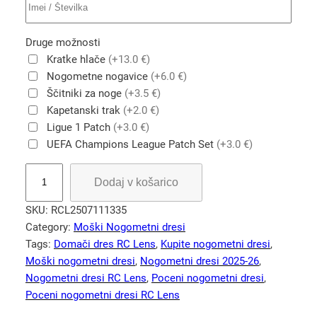
Druge možnosti
Kratke hlače
(+13.0 €)
Nogometne nogavice
(+6.0 €)
Ščitniki za noge
(+3.5 €)
Kapetanski trak
(+2.0 €)
Ligue 1 Patch
(+3.0 €)
UEFA Champions League Patch Set
(+3.0 €)
R
Dodaj v košarico
C
L
SKU:
RCL2507111335
e
Category:
Moški Nogometni dresi
n
Tags:
Domači dres RC Lens
, 
Kupite nogometni dresi
, 
s
Moški nogometni dresi
, 
Nogometni dresi 2025-26
, 
d
Nogometni dresi RC Lens
, 
Poceni nogometni dresi
, 
o
Poceni nogometni dresi RC Lens
m