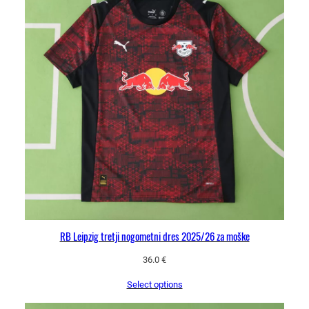
i
n
a
RB Leipzig tretji nogometni dres 2025/26 za moške
36.0
€
Select options