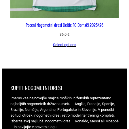
Poceni Nogometni dresi Celtic FC Domači 2025/26
36.0
€
Select options
KUPITI NOGOMETNI DRESI
Imamo vse najnovejše majice moških in ženskih reprezentanc
najboljših nogometnih držav na svetu – Anglije, Francije, Španije,
Brazilije, Nemčije, Argentine, Portugalske in Slovenije. V ponudbi
so tudi otroški nogometni dresi, retro modeli ter trening kompleti.
Izberite svoj najljubši nogometni dres – Ronaldo, Messi ali Mbappé
– in navijajte v pravem slogu!