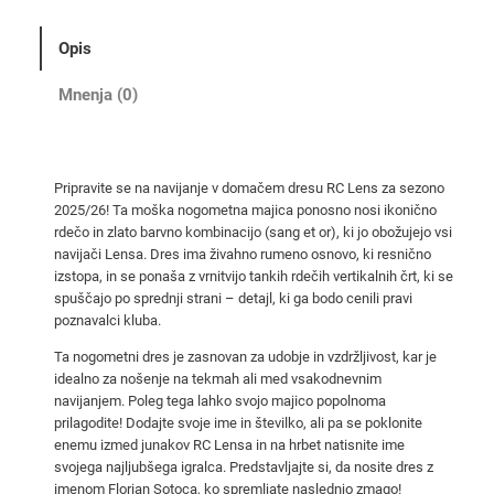
a
č
Opis
i
n
Mnenja (0)
o
g
o
Pripravite se na navijanje v domačem dresu RC Lens za sezono
m
2025/26! Ta moška nogometna majica ponosno nosi ikonično
e
rdečo in zlato barvno kombinacijo (sang et or), ki jo obožujejo vsi
t
navijači Lensa. Dres ima živahno rumeno osnovo, ki resnično
n
izstopa, in se ponaša z vrnitvijo tankih rdečih vertikalnih črt, ki se
spuščajo po sprednji strani – detajl, ki ga bodo cenili pravi
i
poznavalci kluba.
d
r
Ta nogometni dres je zasnovan za udobje in vzdržljivost, kar je
idealno za nošenje na tekmah ali med vsakodnevnim
e
navijanjem. Poleg tega lahko svojo majico popolnoma
s
prilagodite! Dodajte svoje ime in številko, ali pa se poklonite
2
enemu izmed junakov RC Lensa in na hrbet natisnite ime
0
svojega najljubšega igralca. Predstavljajte si, da nosite dres z
2
imenom Florian Sotoca, ko spremljate naslednjo zmago!