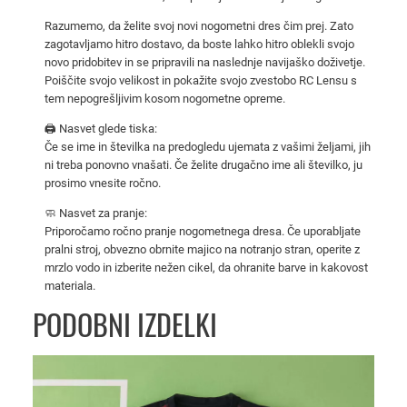
5
Razumemo, da želite svoj novi nogometni dres čim prej. Zato
/
zagotavljamo hitro dostavo, da boste lahko hitro oblekli svojo
2
novo pridobitev in se pripravili na naslednje navijaško doživetje.
0
Poiščite svojo velikost in pokažite svojo zvestobo RC Lensu s
tem nepogrešljivim kosom nogometne opreme.
2
6
🖨️ Nasvet glede tiska:
z
Če se ime in številka na predogledu ujemata z vašimi željami, jih
ni treba ponovno vnašati. Če želite drugačno ime ali številko, ju
a
prosimo vnesite ročno.
m
o
🧼 Nasvet za pranje:
Priporočamo ročno pranje nogometnega dresa. Če uporabljate
š
pralni stroj, obvezno obrnite majico na notranjo stran, operite z
k
mrzlo vodo in izberite nežen cikel, da ohranite barve in kakovost
e
materiala.
k
PODOBNI IZDELKI
o
l
i
č