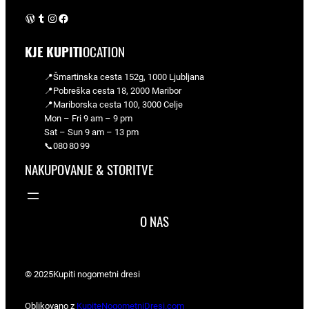
WordPress
Tumblr
Instagram
Facebook
KJE KUPITI
OCATION
📍Šmartinska cesta 152g, 1000 Ljubljana
📍Pobreška cesta 18, 2000 Maribor
📍Mariborska cesta 100, 3000 Celje
Mon – Fri 9 am – 9 pm
Sat – Sun 9 am – 13 pm
📞080 80 99
NAKUPOVANJE & STORITVE
O NAS
© 2025
Kupiti nogometni dresi
Oblikovano z
KupiteNogometniDresi.com