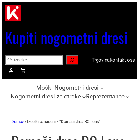
Kupiti nogometni dresi
Search
Trgovina
Kontakt oss
Moški Nogometni dresi
Nogometni dresi za otroke
Reprezentance
Domov
/ Izdelki označeni z “Domači dres RC Lens”