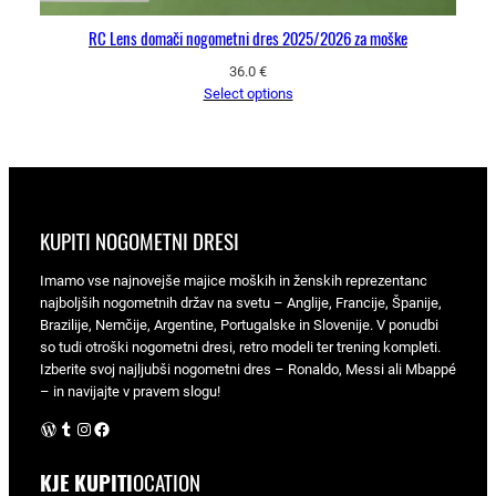
RC Lens domači nogometni dres 2025/2026 za moške
36.0
€
Select options
KUPITI NOGOMETNI DRESI
Imamo vse najnovejše majice moških in ženskih reprezentanc
najboljših nogometnih držav na svetu – Anglije, Francije, Španije,
Brazilije, Nemčije, Argentine, Portugalske in Slovenije. V ponudbi
so tudi otroški nogometni dresi, retro modeli ter trening kompleti.
Izberite svoj najljubši nogometni dres – Ronaldo, Messi ali Mbappé
– in navijajte v pravem slogu!
WordPress
Tumblr
Instagram
Facebook
KJE KUPITI
OCATION