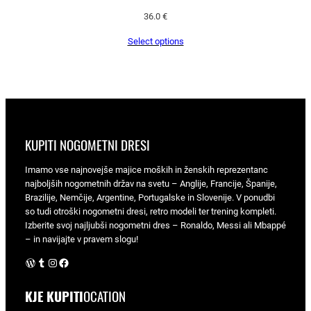
36.0
€
Select options
KUPITI NOGOMETNI DRESI
Imamo vse najnovejše majice moških in ženskih reprezentanc
najboljših nogometnih držav na svetu – Anglije, Francije, Španije,
Brazilije, Nemčije, Argentine, Portugalske in Slovenije. V ponudbi
so tudi otroški nogometni dresi, retro modeli ter trening kompleti.
Izberite svoj najljubši nogometni dres – Ronaldo, Messi ali Mbappé
– in navijajte v pravem slogu!
WordPress
Tumblr
Instagram
Facebook
KJE KUPITI
OCATION