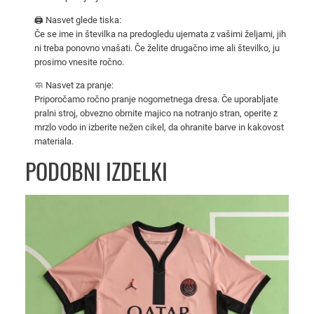
z
🖨️ Nasvet glede tiska:
a
Če se ime in številka na predogledu ujemata z vašimi željami, jih
m
ni treba ponovno vnašati. Če želite drugačno ime ali številko, ju
o
prosimo vnesite ročno.
š
🧼 Nasvet za pranje:
k
Priporočamo ročno pranje nogometnega dresa. Če uporabljate
e
pralni stroj, obvezno obrnite majico na notranjo stran, operite z
mrzlo vodo in izberite nežen cikel, da ohranite barve in kakovost
2
materiala.
0
PODOBNI IZDELKI
2
4
-
2
0
2
5
k
o