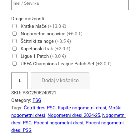
Druge možnosti
Kratke hlače
(+13.0 €)
Nogometne nogavice
(+6.0 €)
Ščitniki za noge
(+3.5 €)
Kapetanski trak
(+2.0 €)
Ligue 1 Patch
(+3.0 €)
UEFA Champions League Patch Set
(+3.0 €)
K
Dodaj v košarico
u
p
SKU:
PSG2506240921
i
Category:
PSG
t
Tags:
Četrti dres PSG
, 
Kupite nogometni dresi
, 
Moški
e
nogometni dresi
, 
Nogometni dresi 2024-25
, 
Nogometni
P
dresi PSG
, 
Poceni nogometni dresi
, 
Poceni nogometni
S
dresi PSG
G