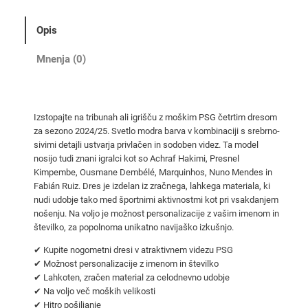
č
e
Opis
t
r
Mnenja (0)
t
i
n
Izstopajte na tribunah ali igrišču z moškim PSG četrtim dresom
o
za sezono 2024/25. Svetlo modra barva v kombinaciji s srebrno-
g
sivimi detajli ustvarja privlačen in sodoben videz. Ta model
o
nosijo tudi znani igralci kot so Achraf Hakimi, Presnel
m
Kimpembe, Ousmane Dembélé, Marquinhos, Nuno Mendes in
Fabián Ruiz. Dres je izdelan iz zračnega, lahkega materiala, ki
e
nudi udobje tako med športnimi aktivnostmi kot pri vsakdanjem
t
nošenju. Na voljo je možnost personalizacije z vašim imenom in
n
številko, za popolnoma unikatno navijaško izkušnjo.
i
✔ Kupite nogometni dresi v atraktivnem videzu PSG
d
✔ Možnost personalizacije z imenom in številko
r
✔ Lahkoten, zračen material za celodnevno udobje
e
✔ Na voljo več moških velikosti
s
✔ Hitro pošiljanje