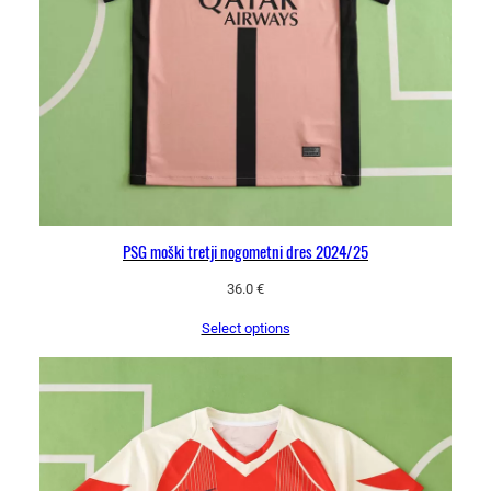
l
i
č
i
n
a
PSG moški tretji nogometni dres 2024/25
36.0
€
Select options