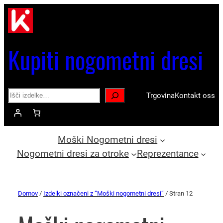
Kupiti nogometni dresi
Search
Trgovina
Kontakt oss
Moški Nogometni dresi
Nogometni dresi za otroke
Reprezentance
Domov
/
Izdelki označeni z “Moški nogometni dresi”
/ Stran 12