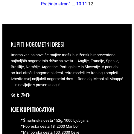
Prejšnja stran
1
…
10
11
12
KUPITI NOGOMETNI DRESI
Imamo vse najnovejše majice moških in ženskih reprezentanc
najboljših nogometnih držav na svetu – Anglije, Francije, Španije,
Brazilije, Nemčije, Argentine, Portugalske in Slovenije. V ponudbi
so tudi otroški nogometni dresi, retro modeli ter trening kompleti.
Izberite svoj najljubši nogometni dres – Ronaldo, Messi ali Mbappé
– in navijajte v pravem slogu!
WordPress
Tumblr
Instagram
Facebook
KJE KUPITI
OCATION
📍Šmartinska cesta 152g, 1000 Ljubljana
📍Pobreška cesta 18, 2000 Maribor
📍Mariborska cesta 100, 3000 Celje