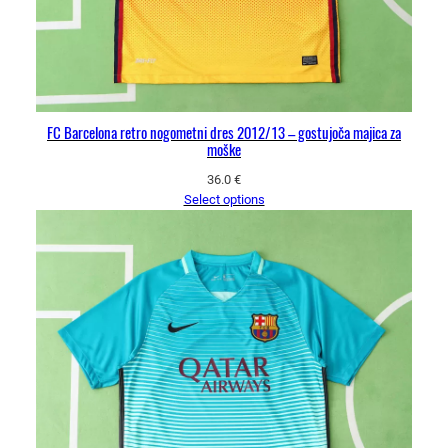
FC Barcelona retro nogometni dres 2012/13 – gostujoča majica za
moške
36.0
€
Select options