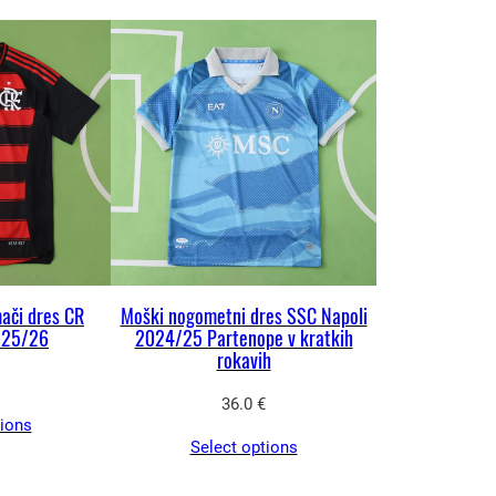
ači dres CR
Moški nogometni dres SSC Napoli
025/26
2024/25 Partenope v kratkih
rokavih
36.0
€
tions
Select options