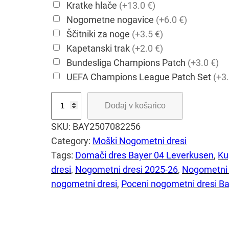
Kratke hlače
(+13.0 €)
Nogometne nogavice
(+6.0 €)
Ščitniki za noge
(+3.5 €)
Kapetanski trak
(+2.0 €)
Bundesliga Champions Patch
(+3.0 €)
UEFA Champions League Patch Set
(+3.
M
Dodaj v košarico
o
SKU:
BAY2507082256
š
Category:
Moški Nogometni dresi
k
Tags:
Domači dres Bayer 04 Leverkusen
, 
Ku
i
dresi
, 
Nogometni dresi 2025-26
, 
Nogometni 
n
nogometni dresi
, 
Poceni nogometni dresi B
o
g
o
m