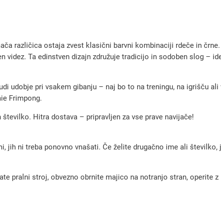
e
t
n
 različica ostaja zvest klasični barvni kombinaciji rdeče in črne
i
n videz. Ta edinstven dizajn združuje tradicijo in sodoben slog – id
d
r
udi udobje pri vsakem gibanju – naj bo to na treningu, na igrišču ali 
e
mie Frimpong.
s
številko. Hitra dostava – pripravljen za vse prave navijače!
B
a
, jih ni treba ponovno vnašati. Če želite drugačno ime ali številko,
y
e
pralni stroj, obvezno obrnite majico na notranjo stran, operite z m
r
0
4
L