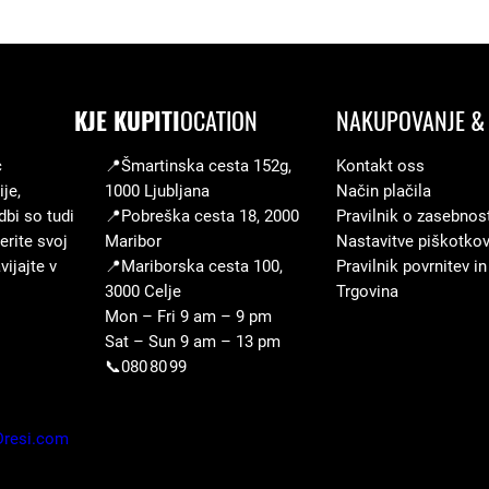
d
o
m
KJE KUPITI
OCATION
NAKUPOVANJE & 
a
č
c
📍Šmartinska cesta 152g,
Kontakt oss
a
je,
1000 Ljubljana
Način plačila
r
dbi so tudi
📍Pobreška cesta 18, 2000
Pravilnik o zasebnos
a
erite svoj
Maribor
Nastavitve piškotko
ijajte v
📍Mariborska cesta 100,
Pravilnik povrnitev in
z
3000 Celje
Trgovina
l
Mon – Fri 9 am – 9 pm
i
Sat – Sun 9 am – 13 pm
č
📞080 80 99
i
c
Dresi.com
a
k