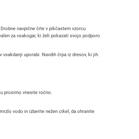
. Drobne navpične črte v pikčastem vzorcu
ealen za vsakogar, ki želi pokazati svojo podporo
v vsakdanji uporabi. Navdih črpa iz dresov, ki jih
 ju prosimo vnesite ročno.
rzlo vodo in izberite nežen cikel, da ohranite