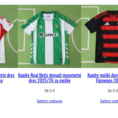
e
v
e
r
k
u
s
e
n
2
etni dres
Kupite Real Betis domači nogometni
Kupite moški dom
ke
dres 2025/26 za moške
Flamengo 2
0
2
36.0
€
36.0
€
5
Select options
Select op
/
2
6