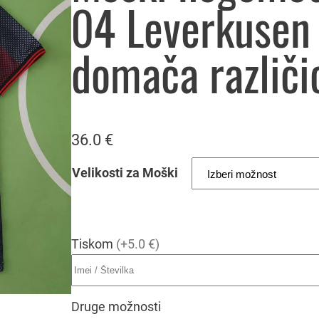
04 Leverkusen
domača različi
36.0
€
Velikosti za Moški
Tiskom
(+5.0 €)
Druge možnosti