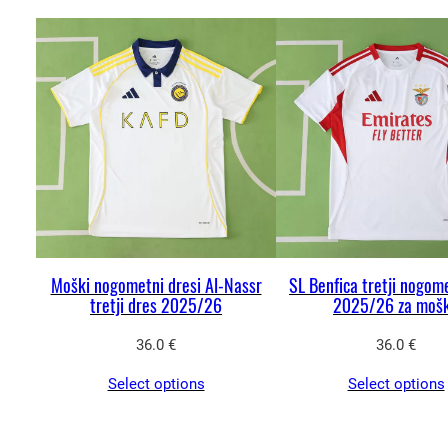
Moški nogometni dresi Al-Nassr
SL Benfica tretji nogom
tretji dres 2025/26
2025/26 za moš
36.0
€
36.0
€
Select options
Select options