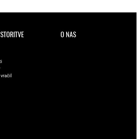
STORITVE
O NAS
ti
v
 vračil