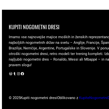
KUPITI NOGOMETNI DRESI
Imamo vse najnovejše majice moških in ženskih reprezentan
najboljših nogometnih držav na svetu – Anglije, Francije, Špani
Brazilije, Nemčije, Argentine, Portugalske in Slovenije. V ponu
otroški nogometni dresi, retro modeli ter trening kompleti. Izb
najljubši nogometni dres – Ronaldo, Messi ali Mbappé – in nav
pravem slogu!
WordPress
Tumblr
Instagram
Facebook
© 2025
Kupiti nogometni dresi
Oblikovano z
KupiteNogometni