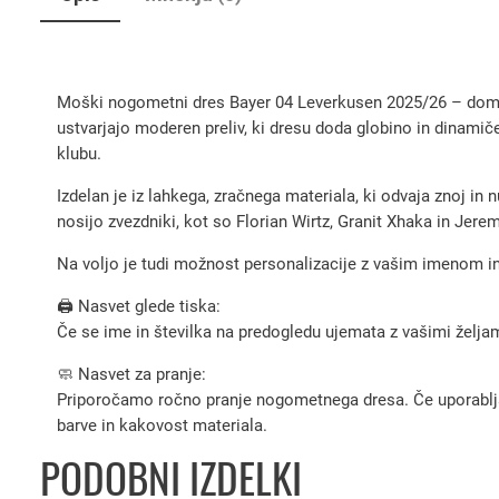
Moški nogometni dres Bayer 04 Leverkusen 2025/26 – domača
ustvarjajo moderen preliv, ki dresu doda globino in dinamiče
klubu.
Izdelan je iz lahkega, zračnega materiala, ki odvaja znoj in n
nosijo zvezdniki, kot so Florian Wirtz, Granit Xhaka in Jere
Na voljo je tudi možnost personalizacije z vašim imenom in 
🖨️ Nasvet glede tiska:
Če se ime in številka na predogledu ujemata z vašimi željami
🧼 Nasvet za pranje:
Priporočamo ročno pranje nogometnega dresa. Če uporabljate 
barve in kakovost materiala.
PODOBNI IZDELKI