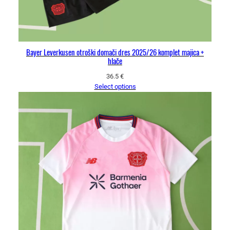
Bayer Leverkusen otroški domači dres 2025/26 komplet majica +
hlače
36.5
€
Select options