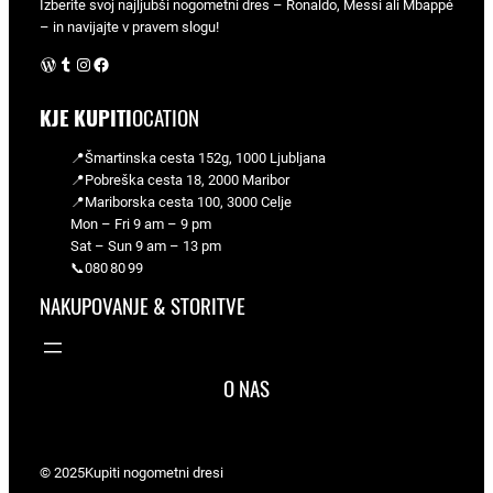
Izberite svoj najljubši nogometni dres – Ronaldo, Messi ali Mbappé
– in navijajte v pravem slogu!
WordPress
Tumblr
Instagram
Facebook
KJE KUPITI
OCATION
📍Šmartinska cesta 152g, 1000 Ljubljana
📍Pobreška cesta 18, 2000 Maribor
📍Mariborska cesta 100, 3000 Celje
Mon – Fri 9 am – 9 pm
Sat – Sun 9 am – 13 pm
📞080 80 99
NAKUPOVANJE & STORITVE
O NAS
© 2025
Kupiti nogometni dresi