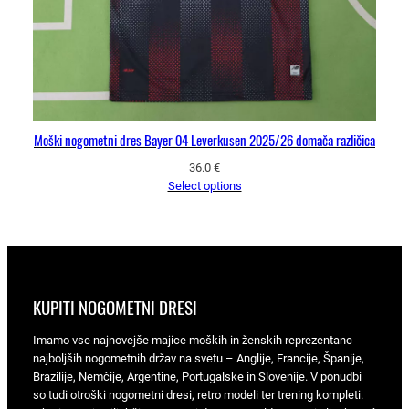
Moški nogometni dres Bayer 04 Leverkusen 2025/26 domača različica
36.0
€
Select options
KUPITI NOGOMETNI DRESI
Imamo vse najnovejše majice moških in ženskih reprezentanc
najboljših nogometnih držav na svetu – Anglije, Francije, Španije,
Brazilije, Nemčije, Argentine, Portugalske in Slovenije. V ponudbi
so tudi otroški nogometni dresi, retro modeli ter trening kompleti.