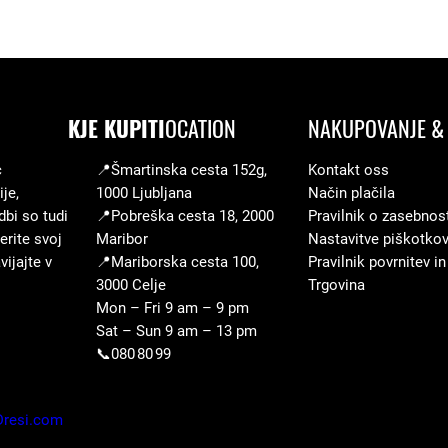
e
t
j
a
KJE KUPITI
OCATION
NAKUPOVANJE & 
r
a
c
📍Šmartinska cesta 152g,
Kontakt oss
z
je,
1000 Ljubljana
Način plačila
dbi so tudi
📍Pobreška cesta 18, 2000
Pravilnik o zasebnos
l
erite svoj
Maribor
Nastavitve piškotko
i
ijajte v
📍Mariborska cesta 100,
Pravilnik povrnitev in
č
3000 Celje
Trgovina
i
Mon – Fri 9 am – 9 pm
Sat – Sun 9 am – 13 pm
c
📞080 80 99
a
z
a
Dresi.com
m