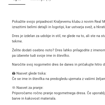
Pokažite svojo pripadnost Kraljevemu klubu z novim Real M
izrazitimi belimi detajli in logotipi, kar ustvarja svež, a hk
Dres je izdelan za udobje in stil, ne glede na to, ali ste na 
tekme.
Želite dodati osebno noto? Dres lahko prilagodite z imenom
pa izberete tudi svoje ime in številko.
Naročite svoj nogometni dres še danes in pričakujte hitro 
🖨️ Nasvet glede tiska:
Če se ime in številka na predogledu ujemata z vašimi željami
🧼 Nasvet za pranje:
Priporočamo ročno pranje nogometnega dresa. Če uporabljate 
barve in kakovost materiala.