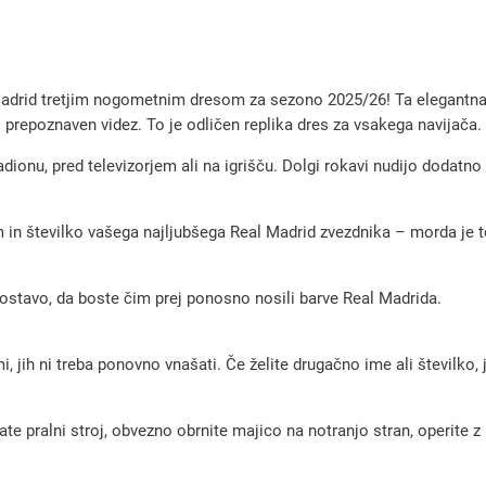
o
g
o
adrid tretjim nogometnim dresom za sezono 2025/26! Ta elegantna 
m
rati prepoznaven videz. To je odličen replika dres za vsakega navijača.
e
stadionu, pred televizorjem ali na igrišču. Dolgi rokavi nudijo dodatn
t
n
 in številko vašega najljubšega Real Madrid zvezdnika – morda je to
i
d
dostavo, da boste čim prej ponosno nosili barve Real Madrida.
r
e
s
, jih ni treba ponovno vnašati. Če želite drugačno ime ali številko,
R
e
pralni stroj, obvezno obrnite majico na notranjo stran, operite z m
a
l