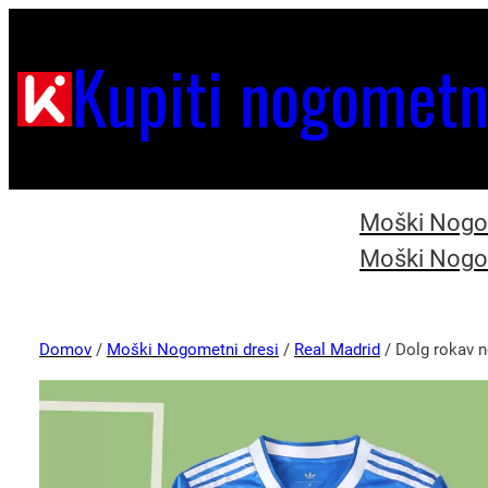
Kupiti nogometn
Moški Nogom
Moški Nogom
Domov
/
Moški Nogometni dresi
/
Real Madrid
/ Dolg rokav n