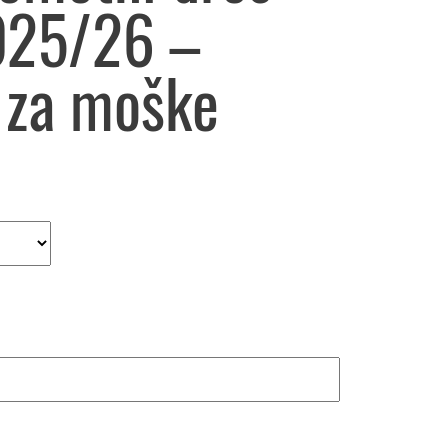
025/26 –
a za moške