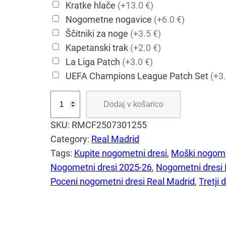
Kratke hlače
(+13.0 €)
Nogometne nogavice
(+6.0 €)
Ščitniki za noge
(+3.5 €)
Kapetanski trak
(+2.0 €)
La Liga Patch
(+3.0 €)
UEFA Champions League Patch Set
(+3.
D
Dodaj v košarico
o
SKU:
RMCF2507301255
l
Category:
Real Madrid
g
Tags:
Kupite nogometni dresi
, 
Moški nogome
r
Nogometni dresi 2025-26
, 
Nogometni dresi 
o
Poceni nogometni dresi Real Madrid
, 
Tretji
k
a
v
n