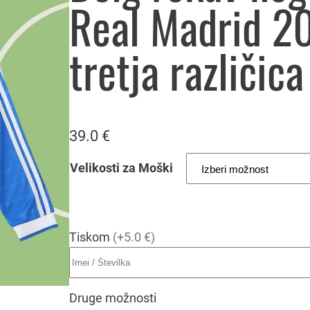
Real Madrid 2
tretja različic
39.0
€
Velikosti za Moški
Tiskom
(+5.0 €)
Druge možnosti