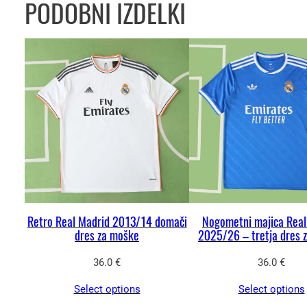
PODOBNI IZDELKI
Retro Real Madrid 2013/14 domači
Nogometni majica Real
dres za moške
2025/26 – tretja dres 
36.0
€
36.0
€
Select options
Select options