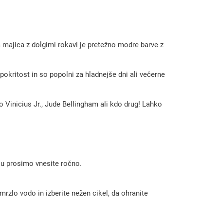
majica z dolgimi rokavi je pretežno modre barve z
o pokritost in so popolni za hladnejše dni ali večerne
 Vinicius Jr., Jude Bellingham ali kdo drug! Lahko
 ju prosimo vnesite ročno.
rzlo vodo in izberite nežen cikel, da ohranite