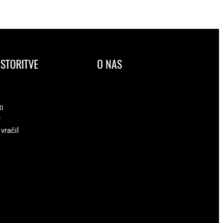
STORITVE
O NAS
ti
v
 vračil