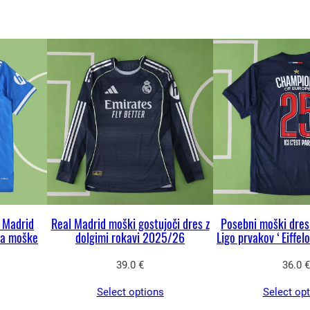
M
a
d
r
i
d
2
0
2
5
/
 Madrid
Real Madrid moški gostujoči dres z
Posebni moški dre
2
za moške
dolgimi rokavi 2025/26
Ligo prvakov ‘Eiffelo
6
39.0
€
36.0
€
–
t
Select options
Select op
r