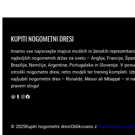
KUPITI NOGOMETNI DRESI
Imamo vse najnovejše majice moških in ženskih reprezentan
najboljših nogometnih držav na svetu – Anglije, Francije, Špani
Brazilije, Nemčije, Argentine, Portugalske in Slovenije. V ponu
otroški nogometni dresi, retro modeli ter trening kompleti. Izb
najljubši nogometni dres – Ronaldo, Messi ali Mbappé – in nav
pravem slogu!
WordPress
Tumblr
Instagram
Facebook
© 2025
Kupiti nogometni dresi
Oblikovano z
KupiteNogometni