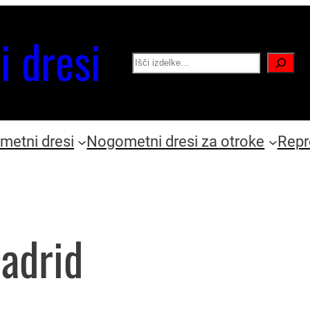
i dresi
Search
etni dresi
Nogometni dresi za otroke
Repr
Madrid