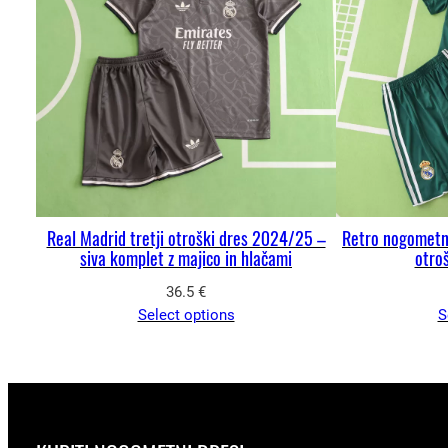
Real Madrid tretji otroški dres 2024/25 –
Retro nogometni
siva komplet z majico in hlačami
otroš
36.5
€
Select options
S