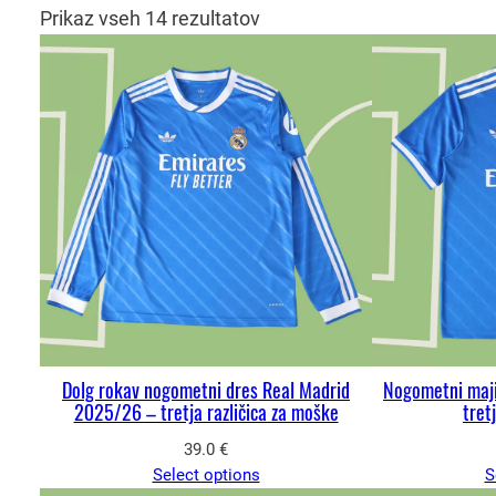
Prikaz vseh 14 rezultatov
Dolg rokav nogometni dres Real Madrid
Nogometni maj
2025/26 – tretja različica za moške
tret
39.0
€
Select options
S