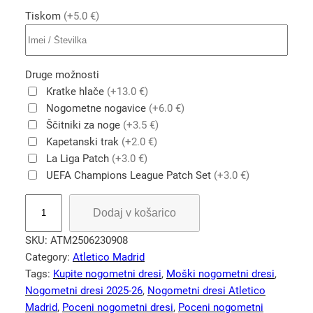
Tiskom
(+5.0 €)
Druge možnosti
Kratke hlače
(+13.0 €)
Nogometne nogavice
(+6.0 €)
Ščitniki za noge
(+3.5 €)
Kapetanski trak
(+2.0 €)
La Liga Patch
(+3.0 €)
UEFA Champions League Patch Set
(+3.0 €)
A
Dodaj v košarico
t
l
SKU:
ATM2506230908
é
Category:
Atletico Madrid
t
Tags:
Kupite nogometni dresi
, 
Moški nogometni dresi
, 
i
Nogometni dresi 2025-26
, 
Nogometni dresi Atletico
c
Madrid
, 
Poceni nogometni dresi
, 
Poceni nogometni