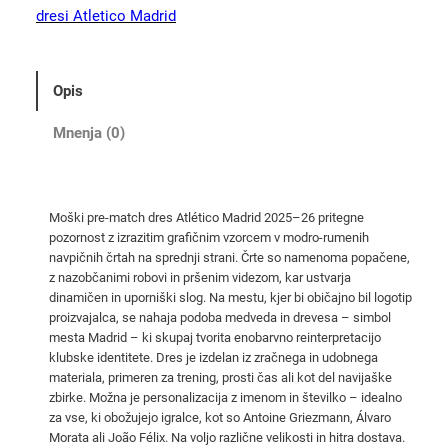
o
dresi Atletico Madrid
M
a
d
Opis
r
i
Mnenja (0)
d
t
e
Moški pre-match dres Atlético Madrid 2025–26 pritegne
m
pozornost z izrazitim grafičnim vzorcem v modro-rumenih
n
navpičnih črtah na sprednji strani. Črte so namenoma popačene,
o
z nazobčanimi robovi in pršenim videzom, kar ustvarja
m
dinamičen in uporniški slog. Na mestu, kjer bi običajno bil logotip
proizvajalca, se nahaja podoba medveda in drevesa – simbol
o
mesta Madrid – ki skupaj tvorita enobarvno reinterpretacijo
d
klubske identitete. Dres je izdelan iz zračnega in udobnega
e
materiala, primeren za trening, prosti čas ali kot del navijaške
r
zbirke. Možna je personalizacija z imenom in številko – idealno
n
za vse, ki obožujejo igralce, kot so Antoine Griezmann, Álvaro
Morata ali João Félix. Na voljo različne velikosti in hitra dostava.
o