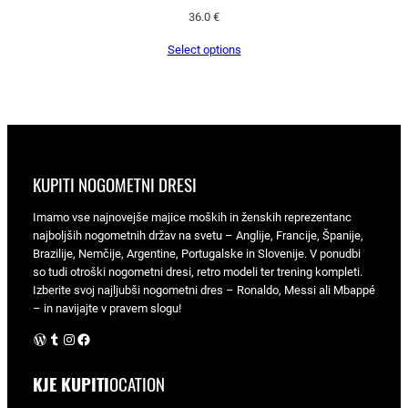
36.0
€
Select options
KUPITI NOGOMETNI DRESI
Imamo vse najnovejše majice moških in ženskih reprezentanc
najboljših nogometnih držav na svetu – Anglije, Francije, Španije,
Brazilije, Nemčije, Argentine, Portugalske in Slovenije. V ponudbi
so tudi otroški nogometni dresi, retro modeli ter trening kompleti.
Izberite svoj najljubši nogometni dres – Ronaldo, Messi ali Mbappé
– in navijajte v pravem slogu!
WordPress
Tumblr
Instagram
Facebook
KJE KUPITI
OCATION