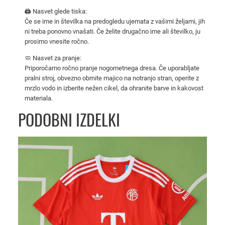
g
🖨️ Nasvet glede tiska:
o
Če se ime in številka na predogledu ujemata z vašimi željami, jih
ni treba ponovno vnašati. Če želite drugačno ime ali številko, ju
m
prosimo vnesite ročno.
e
t
🧼 Nasvet za pranje:
n
Priporočamo ročno pranje nogometnega dresa. Če uporabljate
pralni stroj, obvezno obrnite majico na notranjo stran, operite z
i
mrzlo vodo in izberite nežen cikel, da ohranite barve in kakovost
d
materiala.
r
PODOBNI IZDELKI
e
s
p
r
e
d
t
e
k