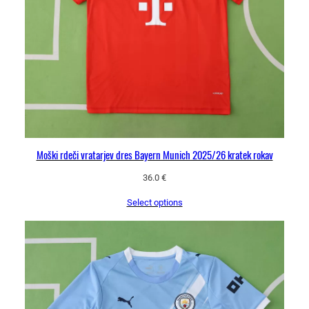
m
o
2
0
2
5
/
2
6
k
Moški rdeči vratarjev dres Bayern Munich 2025/26 kratek rokav
o
36.0
€
l
i
Select options
č
i
n
a