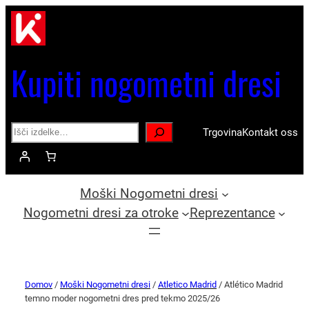
Kupiti nogometni dresi
Search
Trgovina
Kontakt oss
Moški Nogometni dresi
Nogometni dresi za otroke
Reprezentance
Domov
/
Moški Nogometni dresi
/
Atletico Madrid
/ Atlético Madrid
temno moder nogometni dres pred tekmo 2025/26