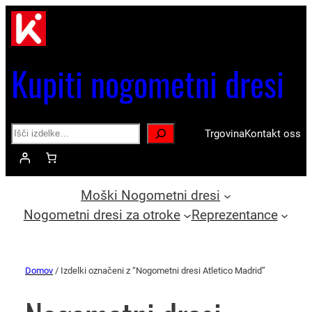
Kupiti nogometni dresi
Search
Trgovina
Kontakt oss
Moški Nogometni dresi
Nogometni dresi za otroke
Reprezentance
Domov
/ Izdelki označeni z “Nogometni dresi Atletico Madrid”