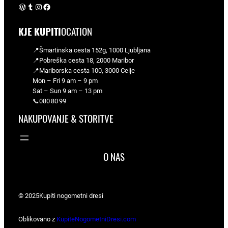
WordPress
Tumblr
Instagram
Facebook
KJE KUPITI
OCATION
📍Šmartinska cesta 152g, 1000 Ljubljana
📍Pobreška cesta 18, 2000 Maribor
📍Mariborska cesta 100, 3000 Celje
Mon – Fri 9 am – 9 pm
Sat – Sun 9 am – 13 pm
📞080 80 99
NAKUPOVANJE & STORITVE
O NAS
© 2025
Kupiti nogometni dresi
Oblikovano z
KupiteNogometniDresi.com