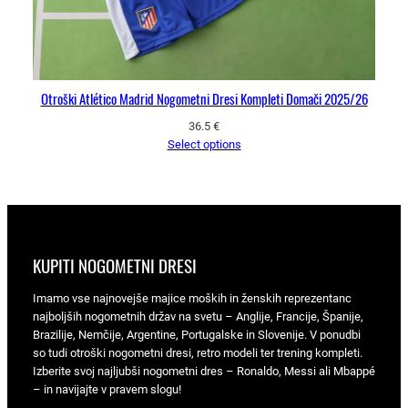
Otroški Atlético Madrid Nogometni Dresi Kompleti Domači 2025/26
36.5
€
Select options
KUPITI NOGOMETNI DRESI
Imamo vse najnovejše majice moških in ženskih reprezentanc
najboljših nogometnih držav na svetu – Anglije, Francije, Španije,
Brazilije, Nemčije, Argentine, Portugalske in Slovenije. V ponudbi
so tudi otroški nogometni dresi, retro modeli ter trening kompleti.
Izberite svoj najljubši nogometni dres – Ronaldo, Messi ali Mbappé
– in navijajte v pravem slogu!