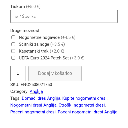
Tiskom
(+5.0 €)
Druge možnosti
Nogometne nogavice
(+4.5 €)
Ščitniki za noge
(+3.5 €)
Kapetanski trak
(+2.0 €)
UEFA Euro 2024 Patch Set
(+3.0 €)
E
Dodaj v košarico
U
R
SKU:
ENG2508021750
O
Category:
Anglija
2
Tags:
Domači dres Anglija
, 
Kupite nogometni dresi
, 
0
Nogometni dresi Anglija
, 
Otroški nogometni dresi
, 
2
Poceni nogometni dresi
, 
Poceni nogometni dresi Anglija
4
A