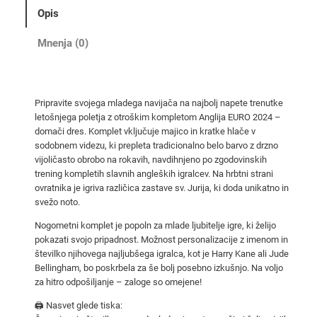
n
Opis
g
l
Mnenja (0)
i
j
a
Pripravite svojega mladega navijača na najbolj napete trenutke
d
letošnjega poletja z otroškim kompletom Anglija EURO 2024 –
o
domači dres. Komplet vključuje majico in kratke hlače v
m
sodobnem videzu, ki prepleta tradicionalno belo barvo z drzno
a
vijoličasto obrobo na rokavih, navdihnjeno po zgodovinskih
trening kompletih slavnih angleških igralcev. Na hrbtni strani
č
ovratnika je igriva različica zastave sv. Jurija, ki doda unikatno in
i
svežo noto.
d
Nogometni komplet je popoln za mlade ljubitelje igre, ki želijo
r
pokazati svojo pripadnost. Možnost personalizacije z imenom in
e
številko njihovega najljubšega igralca, kot je Harry Kane ali Jude
s
Bellingham, bo poskrbela za še bolj posebno izkušnjo. Na voljo
z
za hitro odpošiljanje – zaloge so omejene!
a
🖨️ Nasvet glede tiska:
o