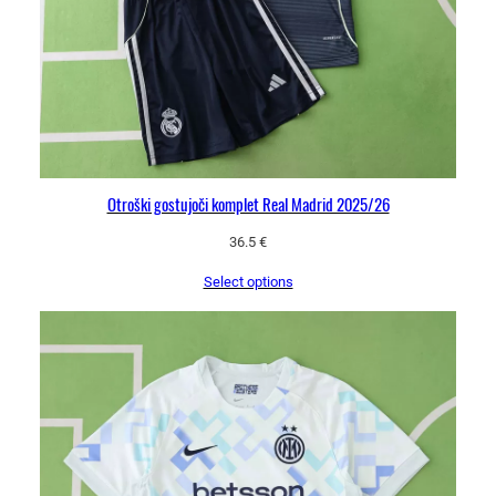
k
e
k
o
l
i
č
i
Otroški gostujoči komplet Real Madrid 2025/26
n
a
36.5
€
Select options