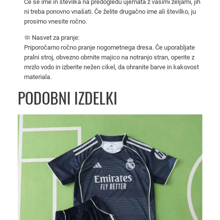
Če se ime in številka na predogledu ujemata z vašimi željami, jih
t
ni treba ponovno vnašati. Če želite drugačno ime ali številko, ju
r
prosimo vnesite ročno.
o
🧼 Nasvet za pranje:
k
Priporočamo ročno pranje nogometnega dresa. Če uporabljate
e
pralni stroj, obvezno obrnite majico na notranjo stran, operite z
–
mrzlo vodo in izberite nežen cikel, da ohranite barve in kakovost
materiala.
m
a
PODOBNI IZDELKI
j
i
c
a
i
n
h
l
a
č