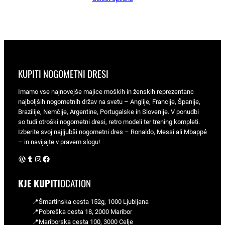
KUPITI NOGOMETNI DRESI
Imamo vse najnovejše majice moških in ženskih reprezentanc
najboljših nogometnih držav na svetu – Anglije, Francije, Španije,
Brazilije, Nemčije, Argentine, Portugalske in Slovenije. V ponudbi
so tudi otroški nogometni dresi, retro modeli ter trening kompleti.
Izberite svoj najljubši nogometni dres – Ronaldo, Messi ali Mbappé
– in navijajte v pravem slogu!
WordPress
Tumblr
Instagram
Facebook
KJE KUPITI
OCATION
📍Šmartinska cesta 152g, 1000 Ljubljana
📍Pobreška cesta 18, 2000 Maribor
📍Mariborska cesta 100, 3000 Celje