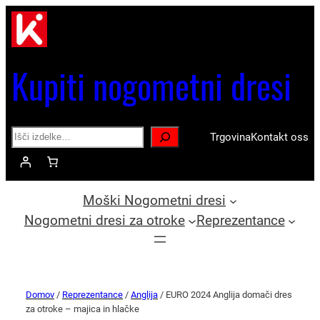
Kupiti nogometni dresi
Search
Trgovina
Kontakt oss
Moški Nogometni dresi
Nogometni dresi za otroke
Reprezentance
Domov
/
Reprezentance
/
Anglija
/ EURO 2024 Anglija domači dres
za otroke – majica in hlačke