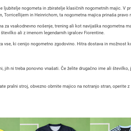
a
 ljubitelje nogometa in zbiratelje klasičnih nogometnih majic. V prep
r
, Torricellijem in Heinrichom, ta nogometna majica prinaša pravo n
e
na za vsakodnevno nošenje, trening ali kot navijaška nogometna maji
t
številko ali z imenom legendarnih igralcev Fiorentine.
r
a za vse, ki cenijo nogometno zgodovino. Hitra dostava in možnost
o
d
r
, jih ni treba ponovno vnašati. Če želite drugačno ime ali številko,
e
s
pralni stroj, obvezno obrnite majico na notranjo stran, operite z m
1
9
9
8
/
9