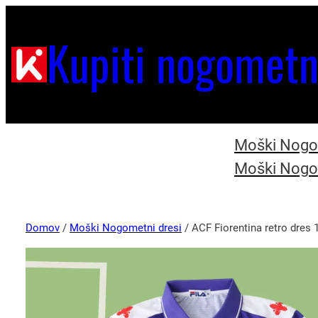
Kupiti nogometn
Moški Nogom
Moški Nogom
Domov
/
Moški Nogometni dresi
/ ACF Fiorentina retro dres