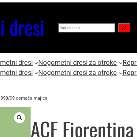
i dresi
Search
etni dresi
Nogometni dresi za otroke
Repr
etni dresi
Nogometni dresi za otroke
Repr
 1998/99 domača majica
ACF Fiorentina