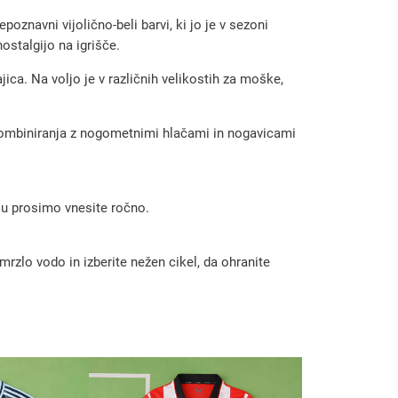
oznavni vijolično-beli barvi, ki jo je v sezoni
ostalgijo na igrišče.
ca. Na voljo je v različnih velikostih za moške,
 kombiniranja z nogometnimi hlačami in nogavicami
 ju prosimo vnesite ročno.
rzlo vodo in izberite nežen cikel, da ohranite