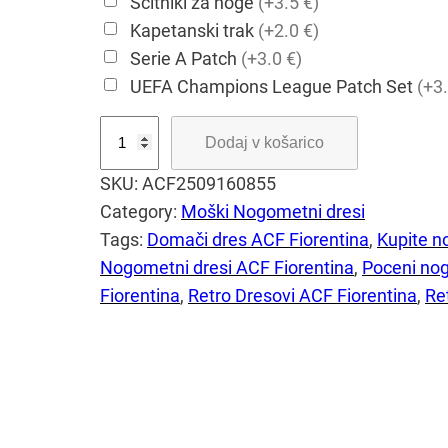
Ščitniki za noge
(+3.5 €)
Kapetanski trak
(+2.0 €)
Serie A Patch
(+3.0 €)
UEFA Champions League Patch Set
(+3.
A
Dodaj v košarico
C
SKU:
ACF2509160855
F
Category:
Moški Nogometni dresi
F
Tags:
Domači dres ACF Fiorentina
, 
Kupite n
i
Nogometni dresi ACF Fiorentina
, 
Poceni nog
o
Fiorentina
, 
Retro Dresovi ACF Fiorentina
, 
Re
r
e
n
t
i
n