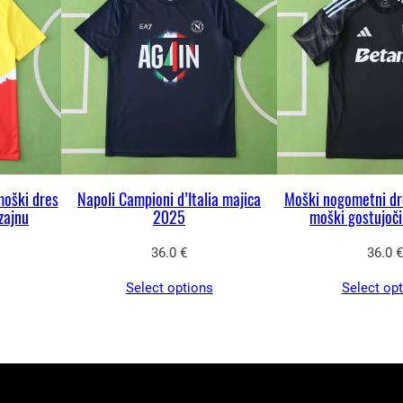
9
d
o
m
a
č
a
m
moški dres
Napoli Campioni d’Italia majica
Moški nogometni dre
zajnu
2025
moški gostujoč
a
j
36.0
€
36.0
€
i
Select options
Select op
c
a
k
o
l