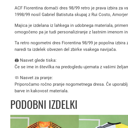
ACF Fiorentina domači dres 98/99 retro je prava izbira za vse
1998/99 nosil Gabriel Batistuta skupaj z Rui Costo, Amorjem
Majica je izdelana iz lahkega in udobnega materiala, primer
omogočeno pa je tudi personaliziranje z lastnim imenom in 
Ta retro nogometni dres Fiorentina 98/99 je popolna izbir
naredi ta izdelek obvezen del zbirke vsakega navijača.
🖨️ Nasvet glede tiska:
Če se ime in številka na predogledu ujemata z vašimi željami
🧼 Nasvet za pranje:
Priporočamo ročno pranje nogometnega dresa. Če uporabljate 
barve in kakovost materiala.
PODOBNI IZDELKI