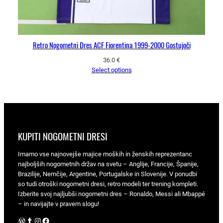
Retro Nogometni Dres ACF Fiorentina 1999-2000 Gostujoči
36.0
€
Select options
KUPITI NOGOMETNI DRESI
Imamo vse najnovejše majice moških in ženskih reprezentanc
najboljših nogometnih držav na svetu – Anglije, Francije, Španije,
Brazilije, Nemčije, Argentine, Portugalske in Slovenije. V ponudbi
so tudi otroški nogometni dresi, retro modeli ter trening kompleti.
Izberite svoj najljubši nogometni dres – Ronaldo, Messi ali Mbappé
– in navijajte v pravem slogu!
WordPress
Tumblr
Instagram
Facebook