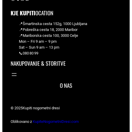
KJE KUPITI
OCATION
📍Šmartinska cesta 152g, 1000 Ljubljana
📍Pobreška cesta 18, 2000 Maribor
📍Mariborska cesta 100, 3000 Celje
Mon – Fri 9 am – 9 pm
Sat – Sun 9 am – 13 pm
📞080 80 99
NAKUPOVANJE & STORITVE
O NAS
© 2025
Kupiti nogometni dresi
Oblikovano z
KupiteNogometniDresi.com