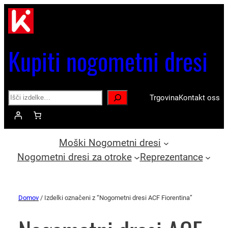
Kupiti nogometni dresi
Search
Trgovina
Kontakt oss
Moški Nogometni dresi
Nogometni dresi za otroke
Reprezentance
Domov
/ Izdelki označeni z “Nogometni dresi ACF Fiorentina”