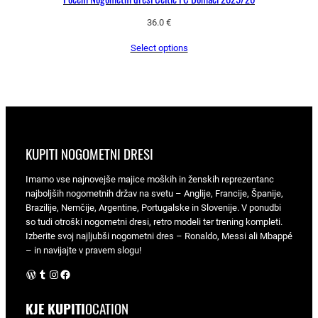
36.0
€
Select options
KUPITI NOGOMETNI DRESI
Imamo vse najnovejše majice moških in ženskih reprezentanc
najboljših nogometnih držav na svetu – Anglije, Francije, Španije,
Brazilije, Nemčije, Argentine, Portugalske in Slovenije. V ponudbi
so tudi otroški nogometni dresi, retro modeli ter trening kompleti.
Izberite svoj najljubši nogometni dres – Ronaldo, Messi ali Mbappé
– in navijajte v pravem slogu!
WordPress
Tumblr
Instagram
Facebook
KJE KUPITI
OCATION