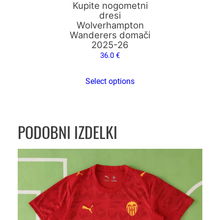
na
č
Kupite nogometni
strani
i
dresi
Wolverhampton
izdelka
n
Wanderers domači
a
2025-26
36.0
€
Select options
PODOBNI IZDELKI