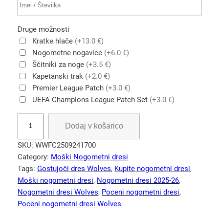
Druge možnosti
Kratke hlače
(+13.0 €)
Nogometne nogavice
(+6.0 €)
Ščitniki za noge
(+3.5 €)
Kapetanski trak
(+2.0 €)
Premier League Patch
(+3.0 €)
UEFA Champions League Patch Set
(+3.0 €)
W
Dodaj v košarico
o
l
SKU:
WWFC2509241700
v
Category:
Moški Nogometni dresi
e
Tags:
Gostujoči dres Wolves
, 
Kupite nogometni dresi
, 
r
Moški nogometni dresi
, 
Nogometni dresi 2025-26
, 
h
Nogometni dresi Wolves
, 
Poceni nogometni dresi
, 
a
Poceni nogometni dresi Wolves
m