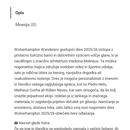
p
t
Opis
o
n
Mnenja (0)
W
a
n
Wolverhampton Wanderers gostujoči dres 2025/26 izstopa s
d
privlačno turkizno barvo in diskretnim vzorcem volčje glave, ki je
e
navdihnjen z značilno arhitekturo stadiona Molineux. Ta moška
r
nogometna majica združuje sodoben videz in športno udobje,
e
zato je odlična izbira za trening, navijaške dogodke ali
vsakodnevno nošenje. Dres je mogoče personalizirati z imenom
r
in številko vašega najljubšega igralca, kot so Pedro Neto,
s
Matheus Cunha ali Rúben Neves, kar vam omogoča, da še bolj
g
izrazite pripadnost ekipi. Izdelan je iz lahkega in zračnega
o
materiala, ki zagotavlja prijeten občutek pri gibanju. Naročanje je
s
enostavno, dostava hitra, zato lahko svoj novi nogometni dres
Wolverhampton 2025/26 oblečete brez odlašanja.
t
u
🖨️ Nasvet glede tiska:
j
Če se ime in številka na predogledu ujemata z vašimi željami, jih