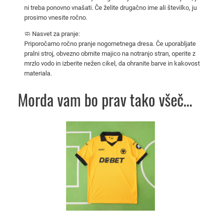
ni treba ponovno vnašati. Če želite drugačno ime ali številko, ju
o
prosimo vnesite ročno.
č
i
🧼 Nasvet za pranje:
d
Priporočamo ročno pranje nogometnega dresa. Če uporabljate
pralni stroj, obvezno obrnite majico na notranjo stran, operite z
r
mrzlo vodo in izberite nežen cikel, da ohranite barve in kakovost
e
materiala.
s
2
Morda vam bo prav tako všeč…
0
2
Ta
5
izdelek
/
ima
2
več
6
različic.
k
Možnosti
o
lahko
l
izberete
i