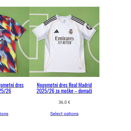
gometni dres
Nogometni dres Real Madrid
25/26
2025/26 za moške – domači
36.0
€
tions
Select options