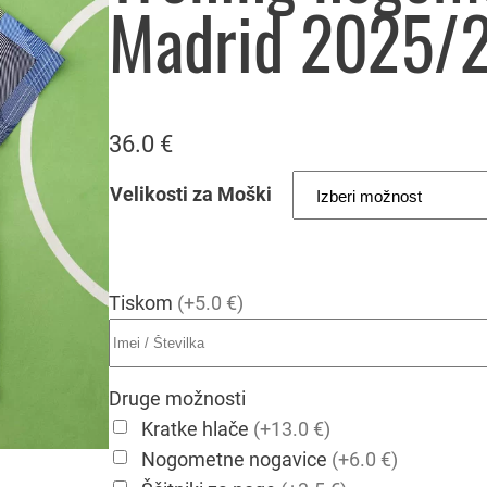
Madrid 2025/
36.0
€
Velikosti za Moški
Tiskom
(+5.0 €)
Druge možnosti
Kratke hlače
(+13.0 €)
Nogometne nogavice
(+6.0 €)