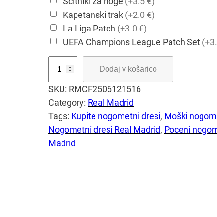
Ščitniki za noge
(+3.5 €)
Kapetanski trak
(+2.0 €)
La Liga Patch
(+3.0 €)
UEFA Champions League Patch Set
(+3.
T
Dodaj v košarico
r
SKU:
RMCF2506121516
e
Category:
Real Madrid
n
Tags:
Kupite nogometni dresi
, 
Moški nogome
i
Nogometni dresi Real Madrid
, 
Poceni nogom
n
Madrid
g
n
o
g
o
m