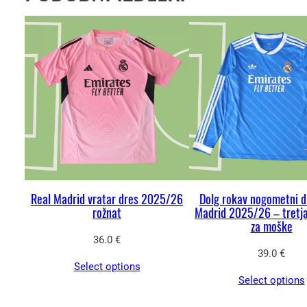
Real Madrid vratar dres 2025/26
Dolg rokav nogometni d
rožnat
Madrid 2025/26 – tretja 
za moške
36.0
€
39.0
€
Select options
Select options