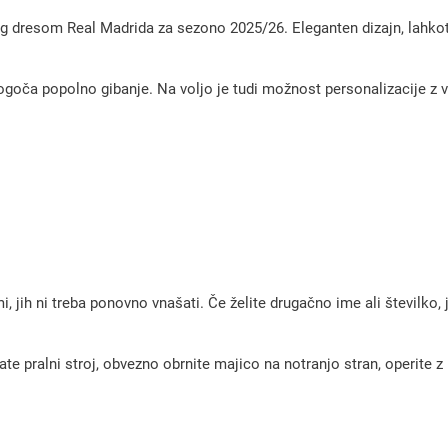
e
ing dresom Real Madrida za sezono 2025/26. Eleganten dizajn, lahkot
t
n
mogoča popolno gibanje. Na voljo je tudi možnost personalizacije z 
i
d
r
e
s
i
R
e
, jih ni treba ponovno vnašati. Če želite drugačno ime ali številko,
a
l
pralni stroj, obvezno obrnite majico na notranjo stran, operite z m
M
a
d