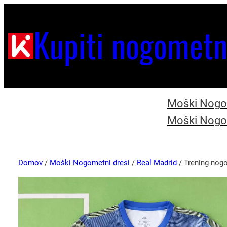
Kupiti nogometn
Moški Nogom
Moški Nogom
Domov
/
Moški Nogometni dresi
/
Real Madrid
/ Trening nogo