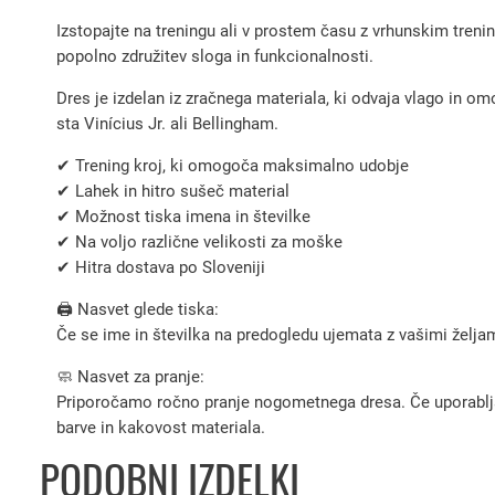
Izstopajte na treningu ali v prostem času z vrhunskim tren
popolno združitev sloga in funkcionalnosti.
Dres je izdelan iz zračnega materiala, ki odvaja vlago in o
sta Vinícius Jr. ali Bellingham.
✔ Trening kroj, ki omogoča maksimalno udobje
✔ Lahek in hitro sušeč material
✔ Možnost tiska imena in številke
✔ Na voljo različne velikosti za moške
✔ Hitra dostava po Sloveniji
🖨️ Nasvet glede tiska:
Če se ime in številka na predogledu ujemata z vašimi željami
🧼 Nasvet za pranje:
Priporočamo ročno pranje nogometnega dresa. Če uporabljate 
barve in kakovost materiala.
PODOBNI IZDELKI