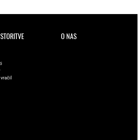
STORITVE
O NAS
ti
v
 vračil