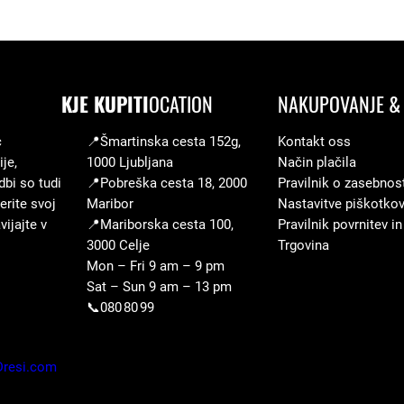
n
a
KJE KUPITI
OCATION
NAKUPOVANJE & 
c
📍Šmartinska cesta 152g,
Kontakt oss
je,
1000 Ljubljana
Način plačila
dbi so tudi
📍Pobreška cesta 18, 2000
Pravilnik o zasebnos
erite svoj
Maribor
Nastavitve piškotko
ijajte v
📍Mariborska cesta 100,
Pravilnik povrnitev in
3000 Celje
Trgovina
Mon – Fri 9 am – 9 pm
Sat – Sun 9 am – 13 pm
📞080 80 99
Dresi.com