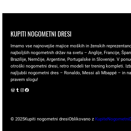
KUPITI NOGOMETNI DRESI
Imamo vse najnovejše majice moških in ženskih reprezentan
najboljših nogometnih držav na svetu – Anglije, Francije, Špani
Brazilije, Nemčije, Argentine, Portugalske in Slovenije. V ponu
otroški nogometni dresi, retro modeli ter trening kompleti. Izb
najljubši nogometni dres – Ronaldo, Messi ali Mbappé – in nav
pravem slogu!
WordPress
Tumblr
Instagram
Facebook
© 2025
Kupiti nogometni dresi
Oblikovano z
KupiteNogometni