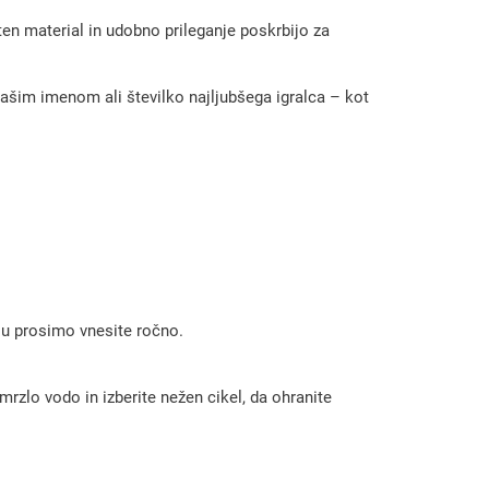
en material in udobno prileganje poskrbijo za
vašim imenom ali številko najljubšega igralca – kot
 ju prosimo vnesite ročno.
rzlo vodo in izberite nežen cikel, da ohranite