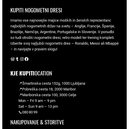
KUPITI NOGOMETNI DRESI
Imamo vse najnovejše majice moških in ženskih reprezentanc
najboljših nogometnih držav na svetu – Anglije, Francije, Španije,
Brazilije, Nemčije, Argentine, Portugalske in Slovenije. V ponudbi
so tudi otroški nogometni dresi, retro modeli ter trening kompleti.
Izberite svoj najljubši nogometni dres – Ronaldo, Messi ali Mbappé
– in navijajte v pravem slogu!
WordPress
Tumblr
Instagram
Facebook
KJE KUPITI
OCATION
📍Šmartinska cesta 152g, 1000 Ljubljana
📍Pobreška cesta 18, 2000 Maribor
📍Mariborska cesta 100, 3000 Celje
Mon – Fri 9 am – 9 pm
Sat – Sun 9 am – 13 pm
📞080 80 99
NAKUPOVANJE & STORITVE