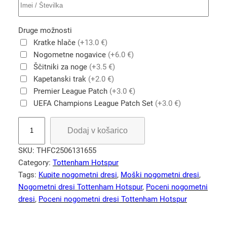
Druge možnosti
Kratke hlače
(+13.0 €)
Nogometne nogavice
(+6.0 €)
Ščitniki za noge
(+3.5 €)
Kapetanski trak
(+2.0 €)
Premier League Patch
(+3.0 €)
UEFA Champions League Patch Set
(+3.0 €)
T
Dodaj v košarico
r
e
SKU:
THFC2506131655
n
Category:
Tottenham Hotspur
i
Tags:
Kupite nogometni dresi
, 
Moški nogometni dresi
, 
n
Nogometni dresi Tottenham Hotspur
, 
Poceni nogometni
g
dresi
, 
Poceni nogometni dresi Tottenham Hotspur
n
o