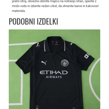
pralni stroj, obvezno obrnite majico na notranjo stran, operite z
m
mrzlo vodo in izberite nežen cikel, da ohranite barve in kakovost
H
materiala.
o
PODOBNI IZDELKI
t
s
p
u
r
2
0
2
5
/
2
6
k
o
l