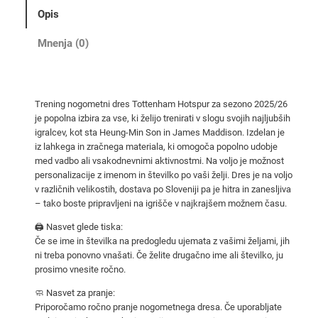
g
Opis
o
m
Mnenja (0)
e
t
n
Trening nogometni dres Tottenham Hotspur za sezono 2025/26
i
je popolna izbira za vse, ki želijo trenirati v slogu svojih najljubših
d
igralcev, kot sta Heung-Min Son in James Maddison. Izdelan je
r
iz lahkega in zračnega materiala, ki omogoča popolno udobje
e
med vadbo ali vsakodnevnimi aktivnostmi. Na voljo je možnost
personalizacije z imenom in številko po vaši želji. Dres je na voljo
s
v različnih velikostih, dostava po Sloveniji pa je hitra in zanesljiva
T
– tako boste pripravljeni na igrišče v najkrajšem možnem času.
o
🖨️ Nasvet glede tiska:
t
Če se ime in številka na predogledu ujemata z vašimi željami, jih
t
ni treba ponovno vnašati. Če želite drugačno ime ali številko, ju
e
prosimo vnesite ročno.
n
🧼 Nasvet za pranje:
h
Priporočamo ročno pranje nogometnega dresa. Če uporabljate
a