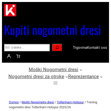
Kupiti nogometni dresi
Search
Trgovina
Kontakt oss
Moški Nogometni dresi
Nogometni dresi za otroke
Reprezentance
Domov
/
Moški Nogometni dresi
/
Tottenham Hotspur
/ Trening
nogometni dres Tottenham Hotspur 2025/26