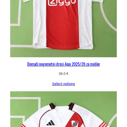
n
a
m
a
j
i
c
a
k
o
Domači nogometni dresi Ajax 2025/26 za moške
l
36.0
€
i
č
Select options
i
n
a