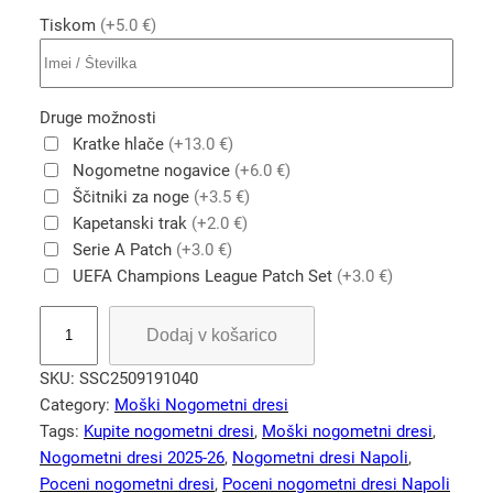
Tiskom
(+5.0 €)
Druge možnosti
Kratke hlače
(+13.0 €)
Nogometne nogavice
(+6.0 €)
Ščitniki za noge
(+3.5 €)
Kapetanski trak
(+2.0 €)
Serie A Patch
(+3.0 €)
UEFA Champions League Patch Set
(+3.0 €)
S
Dodaj v košarico
S
C
SKU:
SSC2509191040
N
Category:
Moški Nogometni dresi
a
Tags:
Kupite nogometni dresi
, 
Moški nogometni dresi
, 
p
Nogometni dresi 2025-26
, 
Nogometni dresi Napoli
, 
o
Poceni nogometni dresi
, 
Poceni nogometni dresi Napoli