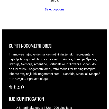
36.0
€
Select options
KUPITI NOGOMETNI DRESI
Imamo vse najnovejše majice moških in ženskih reprezentanc
najboljših nogometnih držav na svetu – Anglije, Francije, Španije,
Brazilije, Nemčije, Argentine, Portugalske in Slovenije. V ponudbi
so tudi otroški nogometni dresi, retro modeli ter trening kompleti.
Izberite svoj najljubši nogometni dres – Ronaldo, Messi ali Mbappé
– in navijajte v pravem slogu!
WordPress
Tumblr
Instagram
Facebook
KJE KUPITI
OCATION
📍Šmartinska cesta 152g, 1000 Ljubljana