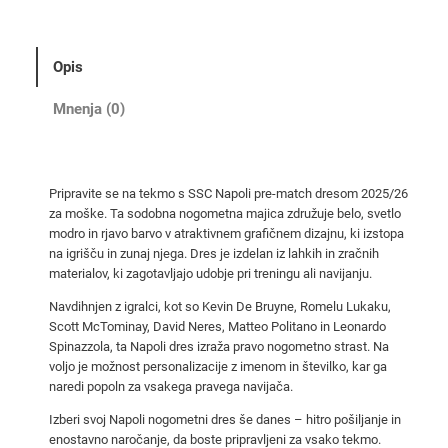
l
i
p
Opis
r
e
Mnenja (0)
-
m
a
Pripravite se na tekmo s SSC Napoli pre-match dresom 2025/26
t
za moške. Ta sodobna nogometna majica združuje belo, svetlo
c
modro in rjavo barvo v atraktivnem grafičnem dizajnu, ki izstopa
h
na igrišču in zunaj njega. Dres je izdelan iz lahkih in zračnih
d
materialov, ki zagotavljajo udobje pri treningu ali navijanju.
r
Navdihnjen z igralci, kot so Kevin De Bruyne, Romelu Lukaku,
e
Scott McTominay, David Neres, Matteo Politano in Leonardo
s
Spinazzola, ta Napoli dres izraža pravo nogometno strast. Na
voljo je možnost personalizacije z imenom in številko, kar ga
2
naredi popoln za vsakega pravega navijača.
0
2
Izberi svoj Napoli nogometni dres še danes – hitro pošiljanje in
5
enostavno naročanje, da boste pripravljeni za vsako tekmo.