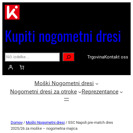
Kupiti nogometni dresi
Search
Trgovina
Kontakt oss
Moški Nogometni dresi
Nogometni dresi za otroke
Reprezentance
Domov
/
Moški Nogometni dresi
/ SSC Napoli pre-match dres
2025/26 za moške – nogometna majica