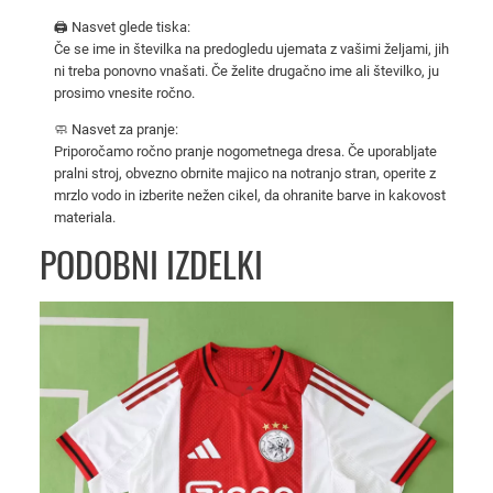
/
🖨️ Nasvet glede tiska:
2
Če se ime in številka na predogledu ujemata z vašimi željami, jih
6
ni treba ponovno vnašati. Če želite drugačno ime ali številko, ju
prosimo vnesite ročno.
z
a
🧼 Nasvet za pranje:
m
Priporočamo ročno pranje nogometnega dresa. Če uporabljate
pralni stroj, obvezno obrnite majico na notranjo stran, operite z
o
mrzlo vodo in izberite nežen cikel, da ohranite barve in kakovost
š
materiala.
k
PODOBNI IZDELKI
e
–
n
o
g
o
m
e
t