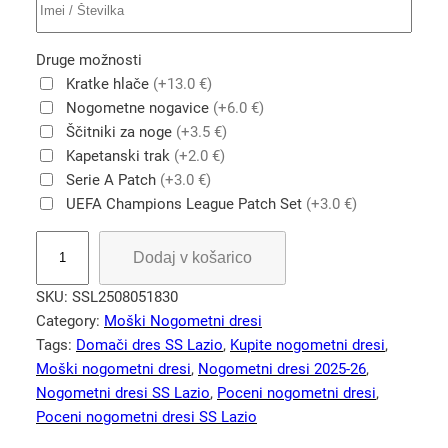
Druge možnosti
Kratke hlače
(+13.0 €)
Nogometne nogavice
(+6.0 €)
Ščitniki za noge
(+3.5 €)
Kapetanski trak
(+2.0 €)
Serie A Patch
(+3.0 €)
UEFA Champions League Patch Set
(+3.0 €)
S
Dodaj v košarico
S
L
SKU:
SSL2508051830
a
Category:
Moški Nogometni dresi
z
Tags:
Domači dres SS Lazio
, 
Kupite nogometni dresi
, 
i
Moški nogometni dresi
, 
Nogometni dresi 2025-26
, 
o
Nogometni dresi SS Lazio
, 
Poceni nogometni dresi
, 
d
Poceni nogometni dresi SS Lazio
o