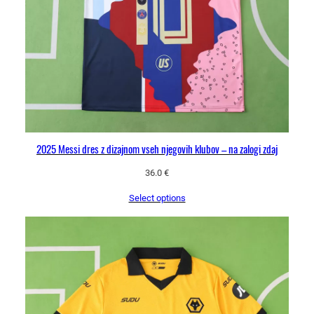
2025 Messi dres z dizajnom vseh njegovih klubov – na zalogi zdaj
36.0
€
Select options