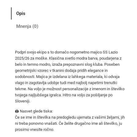
m
a
Opis
č
i
Mnenja (0)
n
o
g
Podpri svojo ekipo s to domačo nogometno majico SS Lazio
o
2025/26 za moške. Klasična svetlo modra barva, poudarjena z
m
belo in temno modro, izraža prepoznavni slog kluba. Poseben
e
geometrijski vzorec v tkanini dodaja pridih elegance in
t
sodobnosti. Majica je izdelana iz lahkega materiala, ki odvaja
vlago in zagotavlja udobje tudi med najbolj napetimi trenutki
n
tekme. Na voljo je možnost personalizacije z imenom in številko
a
tvojega najljubšega igralca. Hitro na voljo za pošiljanje po
d
Sloveniji.
r
🖨️ Nasvet glede tiska:
e
Če se ime in številka na predogledu ujemata z vašimi željami, jih
s
ni treba ponovno vnašati. Če želite drugačno ime ali številko, ju
2
prosimo vnesite ročno.
0