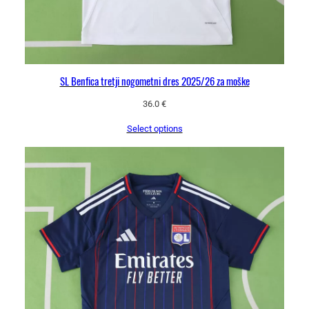
n
a
SL Benfica tretji nogometni dres 2025/26 za moške
36.0
€
Select options