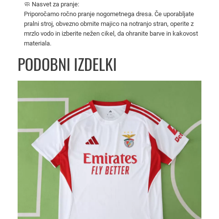
🧼 Nasvet za pranje:
2
Priporočamo ročno pranje nogometnega dresa. Če uporabljate
5
pralni stroj, obvezno obrnite majico na notranjo stran, operite z
/
mrzlo vodo in izberite nežen cikel, da ohranite barve in kakovost
2
materiala.
6
PODOBNI IZDELKI
z
a
m
o
š
k
e
k
o
l
i
č
i