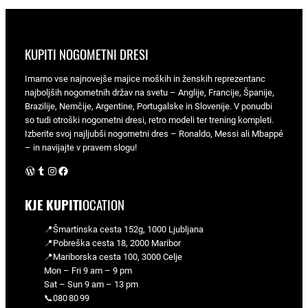
KUPITI NOGOMETNI DRESI
Imamo vse najnovejše majice moških in ženskih reprezentanc
najboljših nogometnih držav na svetu – Anglije, Francije, Španije,
Brazilije, Nemčije, Argentine, Portugalske in Slovenije. V ponudbi
so tudi otroški nogometni dresi, retro modeli ter trening kompleti.
Izberite svoj najljubši nogometni dres – Ronaldo, Messi ali Mbappé
– in navijajte v pravem slogu!
WordPress
Tumblr
Instagram
Facebook
KJE KUPITI
OCATION
📍Šmartinska cesta 152g, 1000 Ljubljana
📍Pobreška cesta 18, 2000 Maribor
📍Mariborska cesta 100, 3000 Celje
Mon – Fri 9 am – 9 pm
Sat – Sun 9 am – 13 pm
📞080 80 99