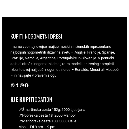
KUPITI NOGOMETNI DRESI
Imamo vse najnovejše majice moških in ženskih reprezentanc
najboljših nogometnih držav na svetu – Anglije, Francije, Španije,
Brazilije, Nemčije, Argentine, Portugalske in Slovenije. V ponudbi
so tudi otroški nogometni dresi, retro modeli ter trening kompleti.
Izberite svoj najljubši nogometni dres – Ronaldo, Messi ali Mbappé
– in navijajte v pravem slogu!
WordPress
Tumblr
Instagram
Facebook
KJE KUPITI
OCATION
📍Šmartinska cesta 152g, 1000 Ljubljana
📍Pobreška cesta 18, 2000 Maribor
📍Mariborska cesta 100, 3000 Celje
Mon – Fri 9 am – 9 pm