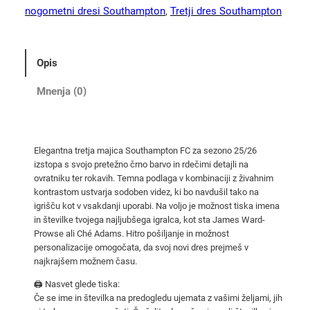
p
nogometni dresi Southampton
, 
Tretji dres Southampton
t
o
n
Opis
t
r
Mnenja (0)
e
t
j
Elegantna tretja majica Southampton FC za sezono 25/26
i
izstopa s svojo pretežno črno barvo in rdečimi detajli na
d
ovratniku ter rokavih. Temna podlaga v kombinaciji z živahnim
r
kontrastom ustvarja sodoben videz, ki bo navdušil tako na
e
igrišču kot v vsakdanji uporabi. Na voljo je možnost tiska imena
in številke tvojega najljubšega igralca, kot sta James Ward-
s
Prowse ali Ché Adams. Hitro pošiljanje in možnost
2
personalizacije omogočata, da svoj novi dres prejmeš v
0
najkrajšem možnem času.
2
🖨️ Nasvet glede tiska:
5
Če se ime in številka na predogledu ujemata z vašimi željami, jih
/