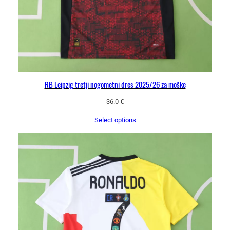
a
j
i
c
a
k
o
RB Leipzig tretji nogometni dres 2025/26 za moške
l
i
36.0
€
č
Select options
i
n
a