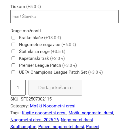
Tiskom
(+5.0 €)
Druge možnosti
Kratke hlače
(+13.0 €)
Nogometne nogavice
(+6.0 €)
Ščitniki za noge
(+3.5 €)
Kapetanski trak
(+2.0 €)
Premier League Patch
(+3.0 €)
UEFA Champions League Patch Set
(+3.0 €)
S
Dodaj v košarico
o
u
SKU:
SFC2507302115
t
Category:
Moški Nogometni dresi
h
Tags:
Kupite nogometni dresi
, 
Moški nogometni dresi
, 
a
Nogometni dresi 2025-26
, 
Nogometni dresi
m
Southampton
, 
Poceni nogometni dresi
, 
Poceni