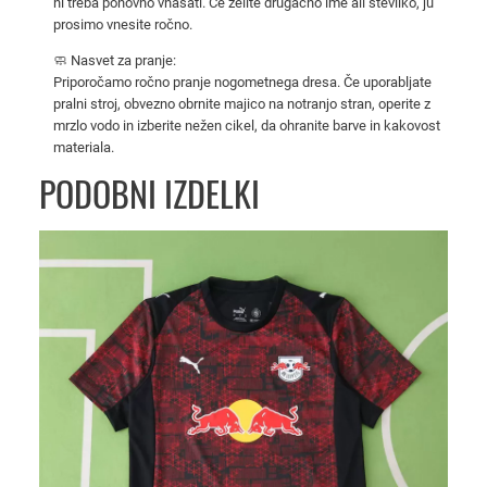
ni treba ponovno vnašati. Če želite drugačno ime ali številko, ju
2
prosimo vnesite ročno.
6
🧼 Nasvet za pranje:
–
Priporočamo ročno pranje nogometnega dresa. Če uporabljate
m
pralni stroj, obvezno obrnite majico na notranjo stran, operite z
o
mrzlo vodo in izberite nežen cikel, da ohranite barve in kakovost
š
materiala.
k
PODOBNI IZDELKI
a
n
o
g
o
m
e
t
n
a
m